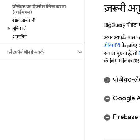
ज़रूरी अ
प्रोजेक्ट का ऐक्सेस मैनेज करना
(आईएएम)
खास जानकारी
BigQuery
में डेट
भूमिकाएं
अनुमतियां
अगर आपके पास Fire
सेटिंग
के ज़रिए,
प्लैटफ़ॉर्म और फ़्रेमवर्क
सवाल पूछना है, तो
के लिए मालिक असाइन
प्रोजेक्ट-ल
Google A
Firebase प