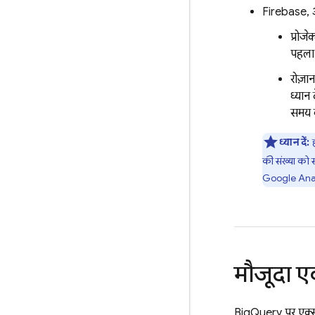
Firebase, 
प्रोज
पहला
रोज़ान
ध्यान
समय क
ध्यान दें:
ह
की संख्या को स
Google Ana
मौजूदा ए
BigQuery
पर एक्स