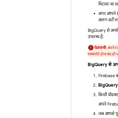
मिटाया जा स
अगर आपने
अलग शर्तें ला
BigQuery
से अनलि
उपलब्ध है.
चेतावनी:
अपने Fi
एक्सपोर्ट होना बंद हो
BigQuery
से अन
Firebase
क
BigQuery
किसी प्रॉडक
अपने Firebas
जब आपसे पूछा