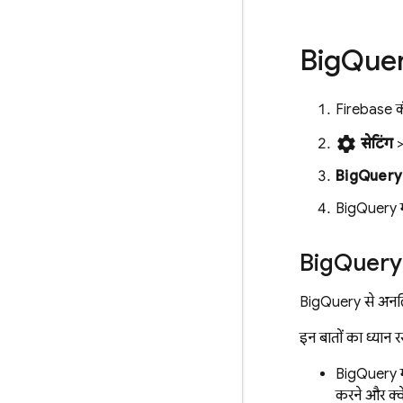
Big
Que
Firebase
कं
settings
सेटिंग
BigQuery
BigQuery
म
Big
Query
BigQuery
से अनलि
इन बातों का ध्यान रख
BigQuery
म
करने और क्व