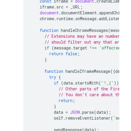
const
iframe
=
document
.
createElement
(
iframe
.
src
=
_URL
;
document
.
documentElement
.
appendChild
(
i
chrome
.
runtime
.
onMessage
.
addListener
(
h
function
handleChromeMessages
(
message
,
// Extensions may have an number of 
// should filter out any that are no
if
(
message
.
target
!==
'offscreen'
)
return
false
;
}
function
handleIframeMessage
({
data
})
try
{
if
(
data
.
startsWith
(
'!_{'
))
{
// Other parts of the Firebase
// You don't care about them i
return
;
}
data
=
JSON
.
parse
(
data
);
self
.
removeEventListener
(
'messag
sendResponse
(
data
);