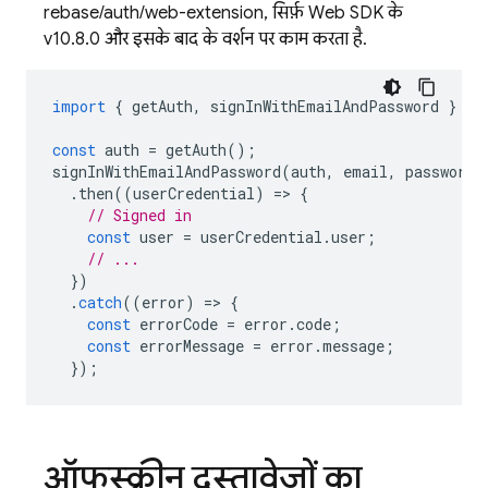
firebase/auth/web-extension, सिर्फ़ Web SDK के
v10.8.0 और इसके बाद के वर्शन पर काम करता है.
import
{
getAuth
,
signInWithEmailAndPassword
}
fr
const
auth
=
getAuth
();
signInWithEmailAndPassword
(
auth
,
email
,
password
)
.
then
((
userCredential
)
=>
{
// Signed in
const
user
=
userCredential
.
user
;
// ...
})
.
catch
((
error
)
=>
{
const
errorCode
=
error
.
code
;
const
errorMessage
=
error
.
message
;
});
ऑफस्क्रीन दस्तावेज़ों का