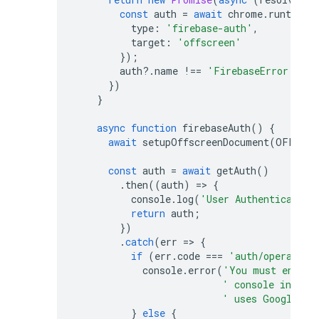
const
auth
=
await
chrome
.
runtime
.
type
:
'firebase-auth'
,
target
:
'offscreen'
});
auth
?
.
name
!==
'FirebaseError'
?
r
})
}
async
function
firebaseAuth
()
{
await
setupOffscreenDocument
(
OFFSCRE
const
auth
=
await
getAuth
()
.
then
((
auth
)
=>
{
console
.
log
(
'User Authenticated'
return
auth
;
})
.
catch
(
err
=>
{
if
(
err
.
code
===
'auth/operation
console
.
error
(
'You must enable
' console in ord
' uses Google by
}
else
{