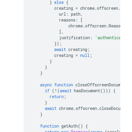
}
else
{
creating
=
chrome
.
offscreen
.
crea
url
:
path
,
reasons
:
[
chrome
.
offscreen
.
Reason
.
DO
],
justification
:
'authentication
});
await
creating
;
creating
=
null
;
}
}
}
async
function
closeOffscreenDocument
(
if
(
!
(
await
hasDocument
()))
{
return
;
}
await
chrome
.
offscreen
.
closeDocument
}
function
getAuth
()
{
return
new
Promise
(
async
(
resolve
,
r