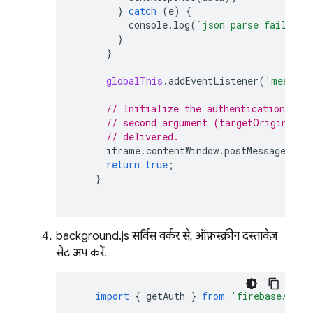
}
catch
(
e
)
{
console
.
log
(
`json parse failed -
}
}
globalThis
.
addEventListener
(
'message
// Initialize the authentication flo
// second argument (targetOrigin) of
// delivered.
iframe
.
contentWindow
.
postMessage
({
"i
return
true
;
}
background.js सर्विस वर्कर से, ऑफ़स्क्रीन दस्तावेज़
सेट अप करें.
import
{
getAuth
}
from
'firebase/auth