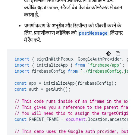
का इस्तेमाल सिर्फ़ अपने ऑफ़स्क्रीन iframe में करें,
क्योंकि यह iframe, स्टैंडर्ड वेब पेज के कॉन्टेक्स्ट में काम
करता है.
प्रमाणीकरण के अनुरोध और रिस्पॉन्स को प्रॉक्सी करने के
लिए, प्रमाणीकरण लॉजिक को
postMessage
लिसनर
में रैप करें.
import
{
signInWithPopup
,
GoogleAuthProvider
,
get
import
{
initializeApp
}
from
'firebase/app'
;
import
firebaseConfig
from
'./firebaseConfig.js'
const
app
=
initializeApp
(
firebaseConfig
);
const
auth
=
getAuth
();
// This code runs inside of an iframe in the exte
// This gives you a reference to the parent frame
// You will need this to assign the targetOrigin 
const
PARENT_FRAME
=
document
.
location
.
ancestorOr
// This demo uses the Google auth provider, but a