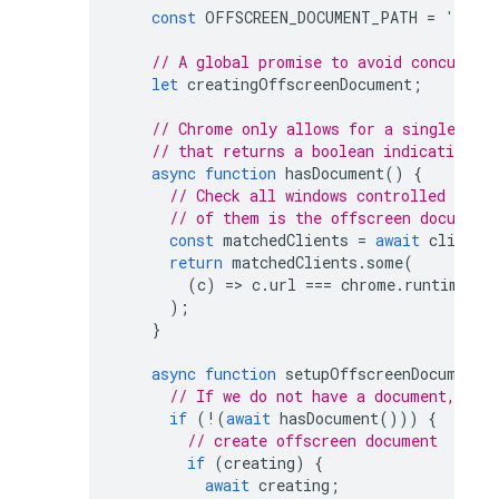
const
OFFSCREEN_DOCUMENT_PATH
=
'/off
// A global promise to avoid concurren
let
creatingOffscreenDocument
;
// Chrome only allows for a single off
// that returns a boolean indicating i
async
function
hasDocument
()
{
// Check all windows controlled by th
// of them is the offscreen document
const
matchedClients
=
await
clients
return
matchedClients
.
some
(
(
c
)
=>
c
.
url
===
chrome
.
runtime
.
ge
);
}
async
function
setupOffscreenDocument
(
// If we do not have a document, we 
if
(
!
(
await
hasDocument
()))
{
// create offscreen document
if
(
creating
)
{
await
creating
;