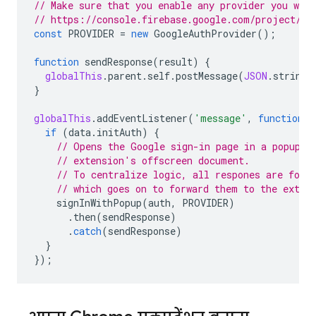
// Make sure that you enable any provider you wan
// https://console.firebase.google.com/project/_/
const
PROVIDER
=
new
GoogleAuthProvider
();
function
sendResponse
(
result
)
{
globalThis
.
parent
.
self
.
postMessage
(
JSON
.
stringi
}
globalThis
.
addEventListener
(
'message'
,
function
({
if
(
data
.
initAuth
)
{
// Opens the Google sign-in page in a popup, 
// extension's offscreen document.
// To centralize logic, all respones are forw
// which goes on to forward them to the exten
signInWithPopup
(
auth
,
PROVIDER
)
.
then
(
sendResponse
)
.
catch
(
sendResponse
)
}
});