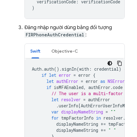
verificationCode
:
verificationCode
)
Đăng nhập người dùng bằng đối tượng
FIRPhoneAuthCredential
:
Swift
Objective-C
Auth
.
auth
().
signIn
(
with
:
credential
)
{
aut
if
let
error
=
error
{
let
authError
=
error
as
NSError
if
isMFAEnabled
,
authError
.
code
==
A
// The user is a multi-factor user
let
resolver
=
authError
.
userInfo
[
AuthErrorUserInfoMulti
var
displayNameString
=
""
for
tmpFactorInfo
in
resolver
.
hint
displayNameString
+=
tmpFactorIn
displayNameString
+=
" "
}