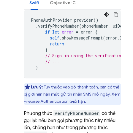
Swift
Objective-C
PhoneAuthProvider
.
provider
()
.
verifyPhoneNumber
(
phoneNumber
,
uiDelega
if
let
error
=
error
{
self
.
showMessagePrompt
(
error
.
local
return
}
// Sign in using the verificationID a
// ...
}
Lưu ý:
Tuỳ thuộc vào gói thanh toán, bạn có thể
bị giới hạn hạn mức gửi tin nhắn SMS mỗi ngày. Xem
Firebase Authentication
Giới hạn
.
Phương thức
verifyPhoneNumber
có thể
gọi lại: nếu bạn gọi phương thức này nhiều
lần, chẳng hạn như trong phương thức