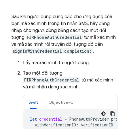
Sau khi người dùng cung cấp cho ứng dụng của
bạn mã xác minh trong tin nhắn SMS, hãy đăng
nhập cho người dùng bằng cách tạo một đối
tượng
FIRPhoneAuthCredential
từ mã xác minh
và mã xác minh rồi truyền đối tượng đó đến
signInWithCredential:completion:
.
Lấy mã xác minh từ người dùng.
Tạo một đối tượng
FIRPhoneAuthCredential
từ mã xác minh
và mã nhận dạng xác minh.
Swift
Objective-C
let
credential
=
PhoneAuthProvider
.
provide
withVerificationID
:
verificationID
,