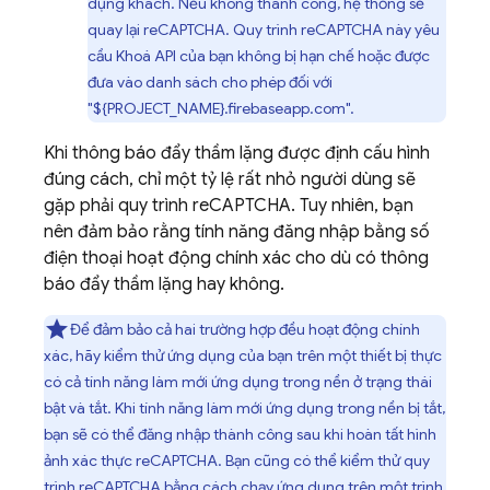
dụng khách. Nếu không thành công, hệ thống sẽ
quay lại reCAPTCHA. Quy trình reCAPTCHA này yêu
cầu Khoá API của bạn không bị hạn chế hoặc được
đưa vào danh sách cho phép đối với
"${PROJECT_NAME}.firebaseapp.com".
Khi thông báo đẩy thầm lặng được định cấu hình
đúng cách, chỉ một tỷ lệ rất nhỏ người dùng sẽ
gặp phải quy trình reCAPTCHA. Tuy nhiên, bạn
nên đảm bảo rằng tính năng đăng nhập bằng số
điện thoại hoạt động chính xác cho dù có thông
báo đẩy thầm lặng hay không.
Để đảm bảo cả hai trường hợp đều hoạt động chính
xác, hãy kiểm thử ứng dụng của bạn trên một thiết bị thực
có cả tính năng làm mới ứng dụng trong nền ở trạng thái
bật và tắt. Khi tính năng làm mới ứng dụng trong nền bị tắt,
bạn sẽ có thể đăng nhập thành công sau khi hoàn tất hình
ảnh xác thực reCAPTCHA. Bạn cũng có thể kiểm thử quy
trình reCAPTCHA bằng cách chạy ứng dụng trên một trình