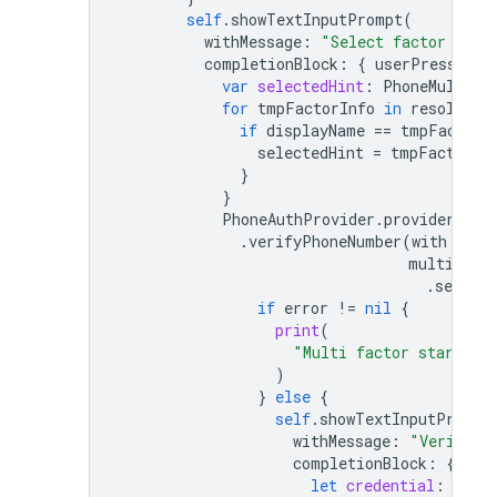
self
.
showTextInputPrompt
(
withMessage
:
"Select factor to s
completionBlock
:
{
userPressedOK
var
selectedHint
:
PhoneMultiFa
for
tmpFactorInfo
in
resolver
.
if
displayName
==
tmpFactorI
selectedHint
=
tmpFactorIn
}
}
PhoneAuthProvider
.
provider
()
.
verifyPhoneNumber
(
with
:
sel
multiFact
.
session
if
error
!=
nil
{
print
(
"Multi factor start si
)
}
else
{
self
.
showTextInputPrompt
withMessage
:
"Verifica
completionBlock
:
{
use
let
credential
:
Phon