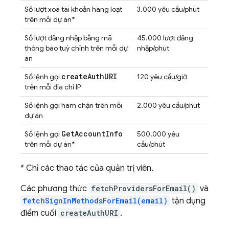
Số lượt xoá tài khoản hàng loạt
3.000 yêu cầu/phút
trên mỗi dự án*
Số lượt đăng nhập bằng mã
45.000 lượt đăng
thông báo tuỳ chỉnh trên mỗi dự
nhập/phút
án
create
Auth
URI
Số lệnh gọi
120 yêu cầu/giờ
trên mỗi địa chỉ IP
Số lệnh gọi hàm chặn trên mỗi
2.000 yêu cầu/phút
dự án
Get
Account
Info
Số lệnh gọi
500.000 yêu
trên mỗi dự án*
cầu/phút
* Chỉ các thao tác của quản trị viên.
Các phương thức
fetchProvidersForEmail()
và
fetchSignInMethodsForEmail(email)
tận dụng
điểm cuối
createAuthURI
.