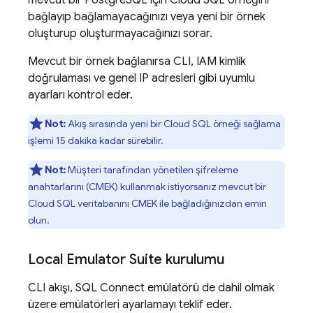
mevcut bir PostgreSQL için
Cloud SQL
örneğini
bağlayıp bağlamayacağınızı veya yeni bir örnek
oluşturup oluşturmayacağınızı sorar.
Mevcut bir örnek bağlanırsa CLI, IAM kimlik
doğrulaması ve genel IP adresleri gibi uyumlu
ayarları kontrol eder.
Not:
Akış sırasında yeni bir
Cloud SQL
örneği sağlama
işlemi 15 dakika kadar sürebilir.
Not:
Müşteri tarafından yönetilen şifreleme
anahtarlarını (CMEK) kullanmak istiyorsanız mevcut bir
Cloud SQL
veritabanını CMEK ile bağladığınızdan emin
olun.
Local Emulator Suite
kurulumu
CLI akışı,
SQL Connect
emülatörü de dahil olmak
üzere emülatörleri ayarlamayı teklif eder.