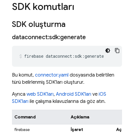
SDK komutları
SDK oluşturma
dataconnect:sdk:generate
firebase
dataconnect:sdk:generate
Bu komut,
connector.yaml
dosyasında belirtilen
türü belirlenmiş SDK'ları oluşturur.
Ayrıca
web SDK'ları
,
Android SDK'ları
ve
iOS
SDK'ları
ile çalışma kılavuzlarına da göz atın.
Command
Açıklama
firebase
İşaret
Açıklam