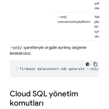
çalışmay
devam ed
--only
Yalnızca t
connectorId:platform
platform 
bir bağlay
için SDK
oluşturun
–only
işaretleriyle virgülle ayrılmış değerler
iletebilirsiniz.
firebase
dataconnect:sdk:generate
–-only
conn
Cloud SQL
yönetim
komutları