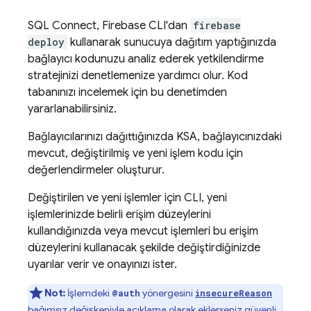
SQL Connect
,
Firebase
CLI'dan
firebase
deploy
kullanarak sunucuya dağıtım yaptığınızda
bağlayıcı kodunuzu analiz ederek yetkilendirme
stratejinizi denetlemenize yardımcı olur. Kod
tabanınızı incelemek için bu denetimden
yararlanabilirsiniz.
Bağlayıcılarınızı dağıttığınızda KSA, bağlayıcınızdaki
mevcut, değiştirilmiş ve yeni işlem kodu için
değerlendirmeler oluşturur.
Değiştirilen ve yeni işlemler için CLI, yeni
işlemlerinizde belirli erişim düzeylerini
kullandığınızda veya mevcut işlemleri bu erişim
düzeylerini kullanacak şekilde değiştirdiğinizde
uyarılar verir ve onayınızı ister.
Not:
İşlemdeki
yönergesini
@auth
insecureReason
bağımsız değişkeniyle
açıklama olarak eklerseniz güvenli