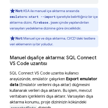
Not:
KSA ile manuel içe aktarma sırasında
işaretiyle belirttiğiniz bir içe
emulators:start --import
aktarma dizini,
içinde yapılandırılan
firebase.json
varsayılan yedekleme dizinine göre önceliklidir.
Not:
Manuel içe ve dışa aktarma, CI/CD'deki testlere
veri eklemenin iyi bir yoludur.
Manuel dışa
/
içe aktarma: SQL Connect
VS Code uzantısı
SQL Connect VS Code uzantısı kullanıcı
arayüzünde, emülatör çalışırken
Export emulator
data
(Emülatör verilerini dışa aktar) düğmesini
kullanarak verileri dışa aktarın. Bu işlem, mevcut
veritabanı içeriklerini dışa aktarır. Varsayılan dışa
aktarma konumu, proje dizininizin kökündeki
exportedData