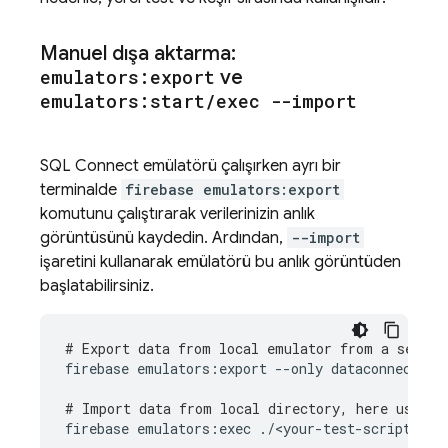
Manuel dışa aktarma:
emulators:export
ve
emulators:start
/
exec --import
SQL Connect
emülatörü çalışırken ayrı bir
terminalde
firebase emulators:export
komutunu çalıştırarak verilerinizin anlık
görüntüsünü kaydedin. Ardından,
--import
işaretini kullanarak emülatörü bu anlık görüntüden
başlatabilirsiniz.
# Export data from local emulator from a separa
firebase
emulators:export
--only
dataconnect
<e
# Import data from local directory, here using 
firebase
emulators:exec
./<your-test-script>.sh