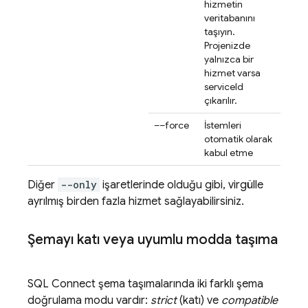
hizmetin
veritabanını
taşıyın.
Projenizde
yalnızca bir
hizmet varsa
serviceId
çıkarılır.
––force
İstemleri
otomatik olarak
kabul etme
Diğer
--only
işaretlerinde olduğu gibi, virgülle
ayrılmış birden fazla hizmet sağlayabilirsiniz.
Şemayı katı veya uyumlu modda taşıma
SQL Connect
şema taşımalarında iki farklı şema
doğrulama modu vardır:
strict
(katı) ve
compatible