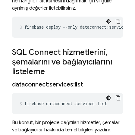
herhangi bir alt kümesini dağıtmak için virgülle
ayrılmış değerler iletebilirsiniz.
firebase
deploy
--only
dataconnect:service1:s
SQL Connect
hizmetlerini
,
şemalarını ve bağlayıcılarını
listeleme
dataconnect:services:list
firebase
dataconnect:services:list
Bu komut, bir projede dağıtılan hizmetler, şemalar
ve bağlayıcılar hakkında temel bilgileri yazdırır.