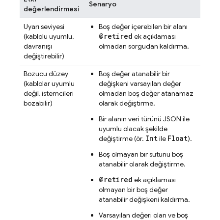
Senaryo
değerlendirmesi
Uyarı seviyesi
Boş değer içerebilen bir alanı
@retired
(kablolu uyumlu,
ek açıklaması
davranışı
olmadan sorgudan kaldırma.
değiştirebilir)
Bozucu düzey
Boş değer atanabilir bir
(kablolar uyumlu
değişkeni varsayılan değer
değil, istemcileri
olmadan boş değer atanamaz
bozabilir)
olarak değiştirme.
Bir alanın veri türünü JSON ile
uyumlu olacak şekilde
Int
Float
değiştirme (ör.
ile
).
Boş olmayan bir sütunu boş
atanabilir olarak değiştirme.
@retired
ek açıklaması
olmayan bir boş değer
atanabilir değişkeni kaldırma.
Varsayılan değeri olan ve boş