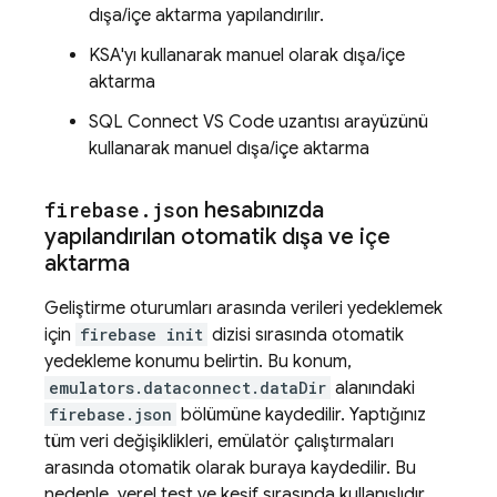
dışa/içe aktarma yapılandırılır.
KSA'yı kullanarak manuel olarak dışa/içe
aktarma
SQL Connect VS Code uzantısı arayüzünü
kullanarak manuel dışa/içe aktarma
firebase
.
json
hesabınızda
yapılandırılan otomatik dışa ve içe
aktarma
Geliştirme oturumları arasında verileri yedeklemek
için
firebase init
dizisi sırasında otomatik
yedekleme konumu belirtin. Bu konum,
emulators.dataconnect.dataDir
alanındaki
firebase.json
bölümüne kaydedilir. Yaptığınız
tüm veri değişiklikleri, emülatör çalıştırmaları
arasında otomatik olarak buraya kaydedilir. Bu
nedenle, yerel test ve keşif sırasında kullanışlıdır.