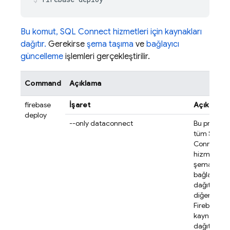
Bu komut,
SQL Connect
hizmetleri için kaynakları
dağıtır.
Gerekirse
şema taşıma
ve
bağlayıcı
güncelleme
işlemleri gerçekleştirilir.
Command
Açıklama
firebase
İşaret
Açıklama
deploy
--only dataconnect
Bu proje içi
tüm
SQL
Connect
hizmetlerin
şemalarını
bağlayıcılar
dağıtın an
diğer
Firebase ü
kaynakların
dağıtmayın