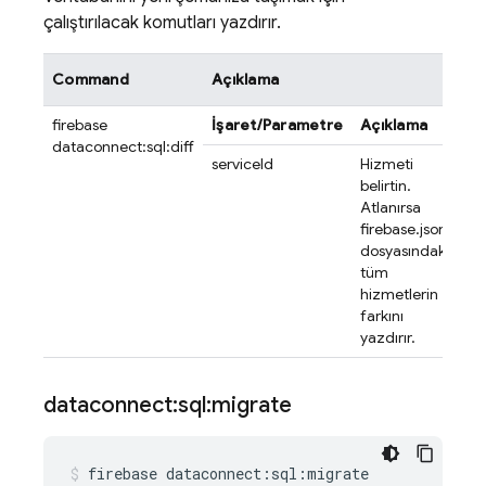
çalıştırılacak komutları yazdırır.
Command
Açıklama
firebase
İşaret/Parametre
Açıklama
dataconnect:sql:diff
serviceId
Hizmeti
belirtin.
Atlanırsa
firebase.json
dosyasındaki
tüm
hizmetlerin
farkını
yazdırır.
dataconnect:sql:migrate
firebase
dataconnect:sql:migrate