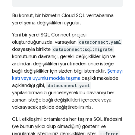
Bu komut, bir hizmetin
Cloud SQL
veritabanına
yerel şema değişiklikleri uygular.
Yeni bir yerel
SQL Connect
projesi
oluşturduğunuzda, varsayılan
dataconnect.yaml
dosyasıyla birlikte
dataconnect:sql:migrate
komutunun davranışı, gerekli değişiklikler için ve
ardından değişiklikleri yürütmeden önce isteğe
bağlı değişiklikler için sizden bilgi istemektir.
Şemayı
katı veya uyumlu modda taşıma
başlıklı makalede
açıklandığı gibi,
dataconnect.yaml
yapılandırmanızı güncelleyerek bu davranışı her
zaman isteğe bağlı değişiklikleri içerecek veya
yoksayacak şekilde değiştirebilirsiniz.
CLI, etkileşimli ortamlarda her taşıma SQL ifadesini
(ve bunun yıkıcı olup olmadığını) gösterir ve
uygulamak istediğiniz değişiklikleri ister.
--force