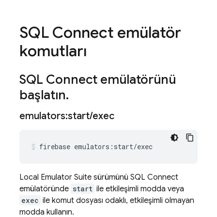
SQL Connect
emülatör
komutları
SQL Connect
emülatörünü
başlatın
.
emulators:start
/
exec
firebase
emulators:start/exec
Local Emulator Suite
sürümünü
SQL Connect
emülatöründe
start
ile etkileşimli modda veya
exec
ile komut dosyası odaklı, etkileşimli olmayan
modda kullanın.