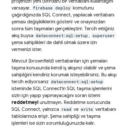
projenizin yeni (sıfırdan) bir veritabanı kullandığını
varsayar.
firebase deploy
komutunu
çağırdığınızda
SQL Connect
, yapılacak veritabanı
şeması değişikliklerini gösterir ve onayınızdan
sonra tüm taşımaları gerçekleştirir. Tercih ettiğiniz
akış buysa
dataconnect:sql:setup
,
superuser
şema sahiplikleri de dahil olmak üzere izin
vermenizi ister.
Mevcut (brownfield) veritabanları için şemaları
taşıma konusunda kendi iş akışınız olabilir ve şema
sahipliğini kendiniz korumak isteyebilirsiniz. Bu akışı
tercih ediyorsanız
dataconnect:sql:setup
isteminde
SQL Connect
'in SQL taşıma işlemlerini
sizin için yapıp yapmayacağını soran istemi
reddetmeyi
unutmayın. Reddetme sonucunda
SQL Connect
, yalnızca
read
ve
write
veritabanı
tablolarınıza erişir. Şema sahipliği ve taşıma
işlemleri ise sizin sorumluluğunuzda kalır.