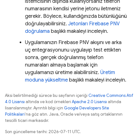
istemcisinin dışında kullanıyorsanız telefon
numarasının kendisi yerine jetonu iletmeniz
gerekir. Böylece, kullandığınızda bütünlüğünü
doğrulayabilirsiniz.
Jetonları
Firebase PNV
doğrulama
başlıklı makaleyi inceleyin.
Uygulamanızın
Firebase PNV
akışını ve arka
uç entegrasyonunu uygulayıp test ettikten
sonra, gerçek doğrulanmış telefon
numaraları almaya başlamak için
uygulamanızı üretime alabilirsiniz.
Üretim
moduna yükseltme
başlıklı makaleyi inceleyin.
Aksi belirtilmediği sürece bu sayfanın içeriği
Creative Commons Atıf
4.0 Lisansı
altında ve kod örnekleri
Apache 2.0 Lisansı
altında
lisanslanmıştır. Ayrıntılı bilgi için
Google Developers Site
Politikaları
'na göz atın. Java, Oracle ve/veya satış ortaklarının
tescilli ticari markasıdır.
Son güncelleme tarihi: 2026-07-11 UTC.