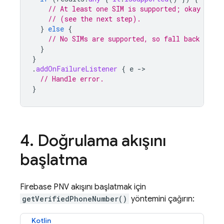
// At least one SIM is supported; okay to c
// (see the next step).
}
else
{
// No SIMs are supported, so fall back to SM
}
}
.
addOnFailureListener
{
e
-
// Handle error.
}
4
.
Doğrulama akışını
başlatma
Firebase PNV
akışını başlatmak için
getVerifiedPhoneNumber()
yöntemini çağırın:
Kotlin