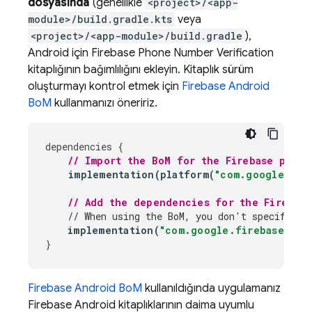
dosyasında
(genellikle
<project>/<app-
module>/build.gradle.kts
veya
<project>/<app-module>/build.gradle
),
Android için
Firebase Phone Number Verification
kitaplığının bağımlılığını ekleyin. Kitaplık sürüm
oluşturmayı kontrol etmek için
Firebase Android
BoM
kullanmanızı öneririz.
dependencies
{
// Import the 
BoM
 for the Firebase platf
implementation
(
platform
(
"com.google.fir
// Add the dependencies for the 
Firebas
// When using the 
BoM
, you don't specify ve
implementation
(
"com.google.firebase:fir
}
Firebase Android BoM
kullanıldığında uygulamanız
Firebase Android kitaplıklarının daima uyumlu