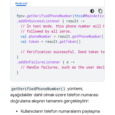
fpnv
.
getVerifiedPhoneNumber
(
this
@MainActivity
)
.
addOnSuccessListener
{
result
-
// In test mode, this phone number will have 
// followed by all zeros.
val
phoneNumber
=
result
.
getPhoneNumber
()
val
token
=
result
.
getToken
()
// Verification successful. Send token to you
}
.
addOnFailureListener
{
e
-
// Handle failures, such as the user declining
}
getVerifiedPhoneNumber()
yöntemi,
aşağıdakiler dahil olmak üzere telefon numarası
doğrulama akışının tamamını gerçekleştirir:
Kullanıcıların telefon numaralarını paylaşma