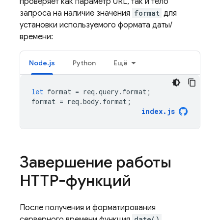
проверяет как параметр URL, так и тело
запроса на наличие значения
format
для
установки используемого формата даты/
времени:
Node.js
Python
Ещё
let
format
=
req
.
query
.
format
;
format
=
req
.
body
.
format
;
index
.
js
Завершение работы
HTTP-функций
После получения и форматирования
серверного времени функция
date()