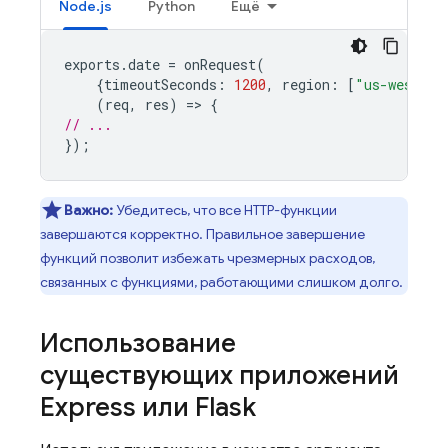
Node.js
Python
Ещё
exports
.
date
=
onRequest
(
{
timeoutSeconds
:
1200
,
region
:
[
"us-west1"
,
(
req
,
res
)
=
>
{
// ...
});
Важно:
Убедитесь, что все HTTP-функции
завершаются корректно. Правильное завершение
функций позволит избежать чрезмерных расходов,
связанных с функциями, работающими слишком долго.
Использование
существующих приложений
Express или Flask