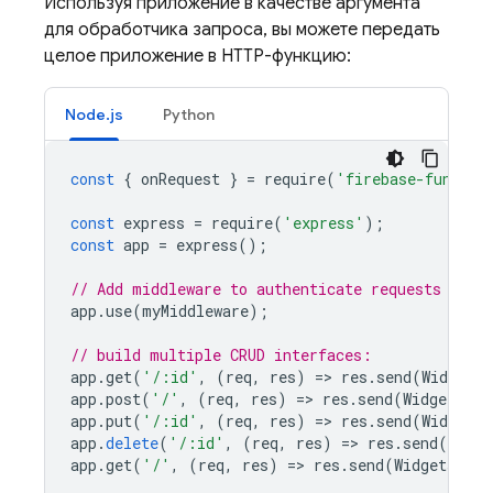
Используя приложение в качестве аргумента
для обработчика запроса, вы можете передать
целое приложение в HTTP-функцию:
Node.js
Python
const
{
onRequest
}
=
require
(
'firebase-functio
const
express
=
require
(
'express'
);
const
app
=
express
();
// Add middleware to authenticate requests
app
.
use
(
myMiddleware
);
// build multiple CRUD interfaces:
app
.
get
(
'/:id'
,
(
req
,
res
)
=
>
res
.
send
(
Widgets
.
app
.
post
(
'/'
,
(
req
,
res
)
=
>
res
.
send
(
Widgets
.
cr
app
.
put
(
'/:id'
,
(
req
,
res
)
=
>
res
.
send
(
Widgets
.
app
.
delete
(
'/:id'
,
(
req
,
res
)
=
>
res
.
send
(
Widge
app
.
get
(
'/'
,
(
req
,
res
)
=
>
res
.
send
(
Widgets
.
lis