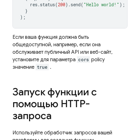
res
.
status
(
200
).
send
(
"Hello world!"
);
}
);
Если ваша функция должна быть
общедоступной, например, если она
обслуживает публичный API или веб-сайт,
установите для параметра
cors
policy
значение
true
.
Запуск функции с
помощью HTTP-
запроса
Используйте обработчик запросов вашей