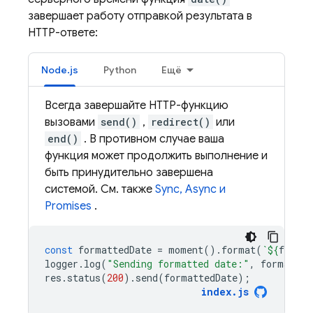
завершает работу отправкой результата в
HTTP-ответе:
Node.js
Python
Ещё
Всегда завершайте HTTP-функцию
вызовами
send()
,
redirect()
или
end()
. В противном случае ваша
функция может продолжить выполнение и
быть принудительно завершена
системой. См. также
Sync, Async и
Promises
.
const
formattedDate
=
moment
().
format
(
`
${
format
logger
.
log
(
"Sending formatted date:"
,
formatted
res
.
status
(
200
).
send
(
formattedDate
);
index
.
js