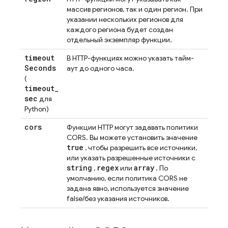
массив регионов, так и один регион. При
указании нескольких регионов для
каждого региона будет создан
отдельный экземпляр функции.
timeout
В HTTP-функциях можно указать тайм-
Seconds
аут до одного часа.
(
timeout
_
sec
для
Python)
cors
Функции HTTP могут задавать политики
CORS. Вы можете установить значение
true
, чтобы разрешить все источники,
или указать разрешенные источники с
string
regex
array
,
или
. По
умолчанию, если политика CORS не
задана явно, используется значение
false/без указания источников.