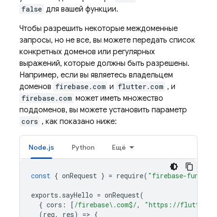
false
для вашей функции.
Чтобы разрешить некоторые междоменные
запросы, но не все, вы можете передать список
конкретных доменов или регулярных
выражений, которые должны быть разрешены.
Например, если вы являетесь владельцем
доменов
firebase.com
и
flutter.com
, и
firebase.com
может иметь множество
поддоменов, вы можете установить параметр
cors
, как показано ниже:
Node.js
Python
Ещё
const
{
onRequest
}
=
require
(
"firebase-functio
exports
.
sayHello
=
onRequest
(
{
cors
:
[
/firebase\.com$/
,
"https://flutter.c
(
req
,
res
)
=
>
{