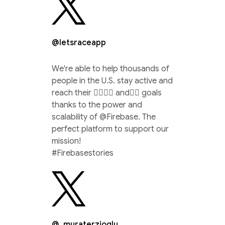
@letsraceapp
We're able to help thousands of
people in the U.S. stay active and
reach their 🏃‍♀️🚴‍♂️ and🏊‍♀️ goals
thanks to the power and
scalability of @Firebase. The
perfect platform to support our
mission!
#Firebasestories
@_muraterzioglu