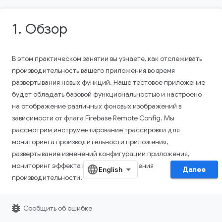
1. Обзор
В этом практическом занятии вы узнаете, как отслеживать
производительность вашего приложения во время
развертывания новых функций. Наше тестовое приложение
будет обладать базовой функциональностью и настроено
на отображение различных фоновых изображений в
зависимости от флага Firebase Remote Config. Мы
рассмотрим инструментирование трассировки для
мониторинга производительности приложения,
развертывание изменений конфигурации приложения,
мониторинг эффекта и способы повышения
Далее
производительности.
Что вы узнаете
bug_report
Сообщить об ошибке
Как добавить Firebase Performance Monitoring в