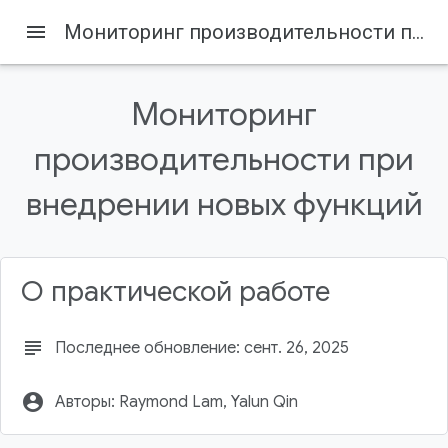
menu
Мониторинг производительности при внедрении новых функций
Мониторинг
производительности при
Firebase
Firebase Codelabs
внедрении новых функций
Содержание
1. Обзор
Что вы узнаете
О практической работе
Предварительные требования
2. Настройте тестовый проект.
Скачать код
subject
Последнее обновление: сент. 26, 2025
account_circle
Авторы: Raymond Lam, Yalun Qin