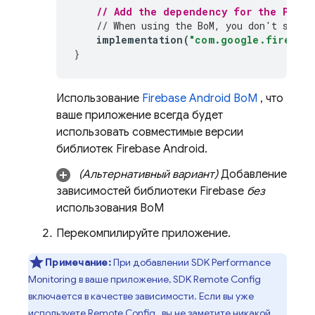
// Add the dependency for the 
Perfo
// When using the 
BoM
, you don't speci
implementation
(
"com.google.firebase
}
Использование
Firebase Android BoM
, что
ваше приложение всегда будет
использовать совместимые версии
библиотек Firebase Android.
(Альтернативный вариант)
Добавление
зависимостей библиотеки Firebase
без
использования
BoM
Перекомпилируйте приложение.
Примечание:
При добавлении SDK
Performance
Monitoring
в ваше приложение, SDK
Remote Config
включается в качестве зависимости. Если вы уже
используете
Remote Config
, вы не заметите никакой