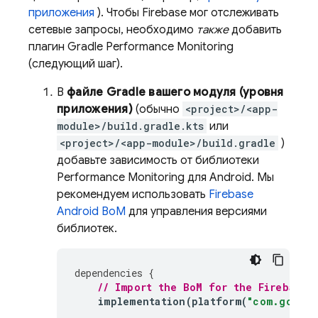
приложения
). Чтобы Firebase мог отслеживать
сетевые запросы, необходимо
также
добавить
плагин Gradle
Performance Monitoring
(следующий шаг).
В
файле Gradle вашего модуля (уровня
приложения)
(обычно
<project>/<app-
module>/build.gradle.kts
или
<project>/<app-module>/build.gradle
)
добавьте зависимость от библиотеки
Performance Monitoring
для Android. Мы
рекомендуем использовать
Firebase
Android BoM
для управления версиями
библиотек.
dependencies
{
// Import the 
BoM
 for the Firebase 
implementation
(
platform
(
"com.google