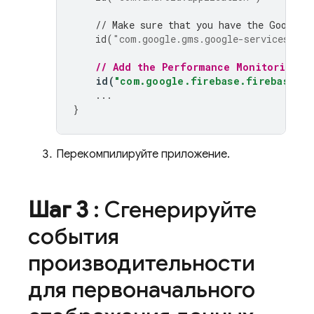
// Make sure that you have the Google 
id
(
"com.google.gms.google-services"
)
// Add the 
Performance Monitoring
 G
id
(
"com.google.firebase.firebase-pe
...
}
Перекомпилируйте приложение.
Шаг 3
: Сгенерируйте
события
производительности
для первоначального