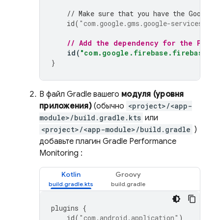
// Make sure that you have the Google 
id
(
"com.google.gms.google-services"
)
v
// Add the dependency for the 
Perfo
id
(
"com.google.firebase.firebase-pe
}
В файл Gradle вашего
модуля (уровня
приложения)
(обычно
<project>/<app-
module>/build.gradle.kts
или
<project>/<app-module>/build.gradle
)
добавьте плагин Gradle
Performance
Monitoring
:
Kotlin
Groovy
plugins
{
id
(
"com.android.application"
)