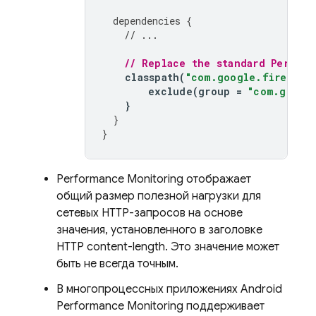
dependencies
{
// ...
// Replace the standard 
Perform
classpath
(
"com.google.firebase
exclude
(
group
=
"com.googl
}
}
}
Performance Monitoring
отображает
общий размер полезной нагрузки для
сетевых HTTP-запросов на основе
значения, установленного в заголовке
HTTP content-length. Это значение может
быть не всегда точным.
В многопроцессных приложениях Android
Performance Monitoring
поддерживает