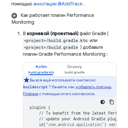
помощью
аннотации @AddTrace
.
Как работает плагин
Performance
Monitoring
В
корневой (проектный)
файл Gradle (
<project>/build.gradle.kts
или
<project>/build.gradle
) добавьте
плагин Gradle
Performance Monitoring
:
Kotlin
Groovy
Вы всё ещё используете синтаксис
? Узнайте, как
добавлять плагины
buildscript
Firebase
с помощью этого синтаксиса.
plugins
{
// To benefit from the latest 
Performa
// update your Android Gradle plugin d
id
(
"com.android.application"
)
version