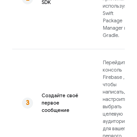
SDK
используя
Swift
Package
Manager или
Gradle.
Перейдите в
консоль
Firebase
,
чтобы
написать,
Создайте своё
настроить и
первое
выбрать
сообщение
целевую
аудиторию
для вашего
первого