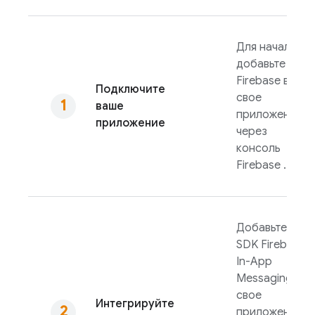
Для начала
добавьте
Firebase в
Подключите
свое
ваше
приложение
приложение
через
консоль
Firebase
.
Добавьте
SDK
Firebase
In-App
Messaging
в
свое
Интегрируйте
приложение,