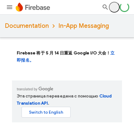
Documentation
In-App Messaging
Firebase 将于 5 月 14 日重返 Google I/O 大会！
立
即报名。
Эта страница переведена с помощью
Cloud
Translation API
.