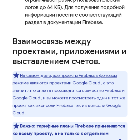
ограничивает размер пользовательских
логов до 64 КБ). Для получения подобной
информации посетите соответствующий
раздел в документации Firebase.
Взаимосвязь между
проектами
,
приложениями и
выставлением счетов
.
На самом деле, все проекты Firebase в фоновом
режиме являются проектами
Google Cloud
, а это
значит, что оплата производится совместно Firebase и
Google Cloud
, и вы можете просмотреть один и тот же
проект как в консоли
Firebase
так и в консоли
Google
Cloud
.
Важно:
тарифные планы Firebase применяются
ко всему проекту, а не только к отдельным