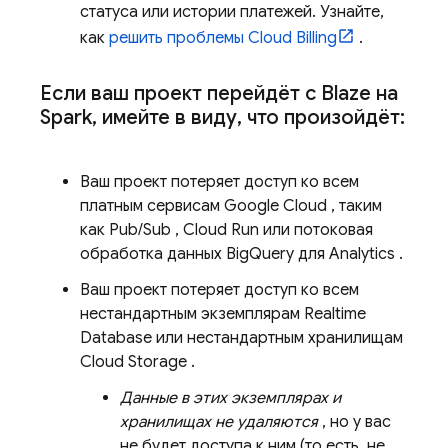
статуса или истории платежей. Узнайте,
как
решить проблемы
Cloud Billing
.
Если ваш проект перейдёт с Blaze на
Spark
,
имейте в виду
,
что произойдёт:
Ваш проект потеряет доступ ко всем
платным сервисам
Google Cloud
, таким
как
Pub/Sub
,
Cloud Run
или потоковая
обработка данных
BigQuery
для
Analytics
.
Ваш проект потеряет доступ ко всем
нестандартным экземплярам
Realtime
Database
или нестандартным хранилищам
Cloud Storage
.
Данные в этих экземплярах и
хранилищах не удаляются
, но у вас
не будет доступа к ним (то есть, не