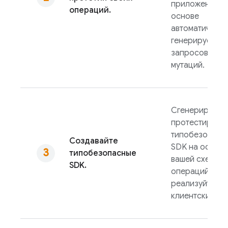
приложений н
операций.
основе
автоматически
генерируемых
запросов и
мутаций.
Сгенерируйте 
протестируйт
типобезопасн
Создавайте
SDK на основе
типобезопасные
вашей схемы и
SDK.
операций, а з
реализуйте
клиентский ко