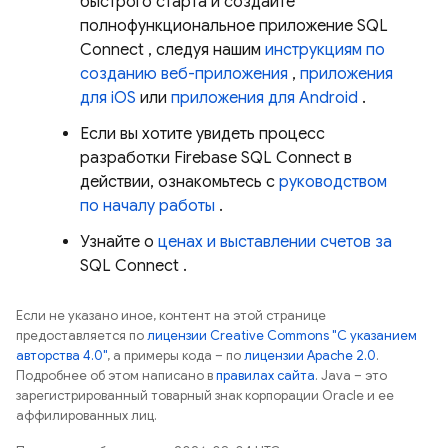
быстрого старта и создайте
полнофункциональное приложение
SQL
Connect
, следуя нашим
инструкциям по
созданию веб-приложения
,
приложения
для iOS
или
приложения для Android
.
Если вы хотите увидеть процесс
разработки
Firebase SQL Connect
в
действии, ознакомьтесь с
руководством
по началу работы
.
Узнайте о
ценах и выставлении счетов за
SQL Connect
.
Если не указано иное, контент на этой странице
предоставляется по
лицензии Creative Commons "С указанием
авторства 4.0"
, а примеры кода – по
лицензии Apache 2.0
.
Подробнее об этом написано в
правилах сайта
. Java – это
зарегистрированный товарный знак корпорации Oracle и ее
аффилированных лиц.