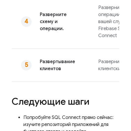
Разверните сх
Разверните
операции для
схему и
вашей службы
операции.
Firebase SQL
Connect
Развертывание
Разверните
клиентов
клиентский ко
Следующие шаги
Попробуйте
SQL Connect
прямо сейчас:
изучите репозиторий приложений для