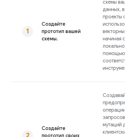
схемы вашей б
данных, включ
проекты с
Создайте
использовани
прототип вашей
векторных тип
схемы.
начиная с
локальной сре
помощью
соответствую
инструментов.
Создавайте
предопредел
операции
запросов и
мутаций для
Создайте
клиентских
прототип своих