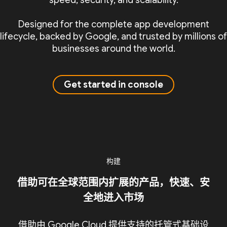
speed, security, and scalability.
Designed for the complete app development
lifecycle, backed by Google, and trusted by millions of
businesses around the world.
Get started in console
构建
借助可在全球范围内扩展的产品，快速、安
全地进入市场
借助由 Google Cloud 提供支持的托管式基础设