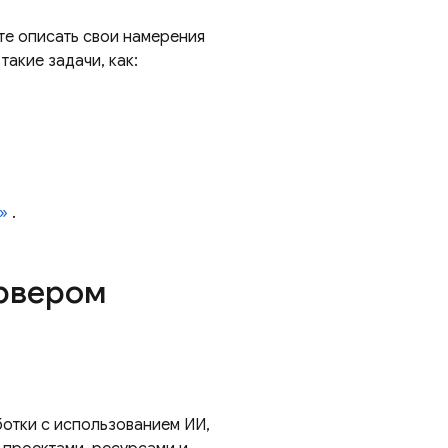
те описать свои намерения
акие задачи, как:
»
.
ервером
отки с использованием ИИ,