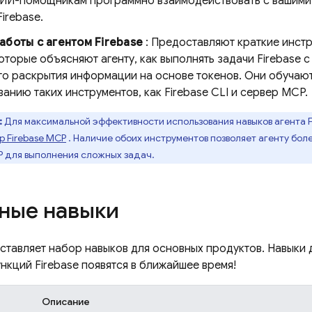
 ИИ-помощникам программно взаимодействовать с вашими 
irebase.
аботы с агентом Firebase
: Предоставляют краткие инст
оторые объясняют агенту, как выполнять задачи Firebase
го раскрытия информации на основе токенов. Они обучаю
ванию таких инструментов, как
Firebase
CLI и сервер MCP.
:
Для максимальной эффективности использования навыков агента 
р Firebase MCP
. Наличие обоих инструментов позволяет агенту бол
 для выполнения сложных задач.
ные навыки
оставляет набор навыков для основных продуктов. Навыки
нкций Firebase появятся в ближайшее время!
Описание