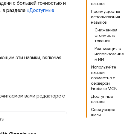
адачи с большей точностью и
навыка
. в разделе
«Доступные
Преимущества
использования
навыков
Сниженная
стоимость
токенов
Реализация с
использование
ающим эти навыки, включая
м ИИ
Используйте
навыки
совместно с
сервером
Firebase MCP.
почитаемом вами редакторе с
Доступные
навыки
Следующие
шаги
ты