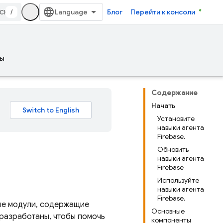
/
Блог
Перейти к консоли
ы
Содержание
Начать
Установите
навыки агента
Firebase.
Обновить
навыки агента
Firebase
Используйте
навыки агента
Firebase.
ые модули, содержащие
Основные
 разработаны, чтобы помочь
компоненты