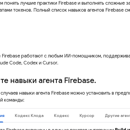
 понять лучшие практики Firebase и выполнять сложные з
тами токенов. Полный список навыков агентов Firebase см
в Firebase работают с любым ИИ-помощником, поддержив
aude Code, Codex и Cursor.
те навыки агента Firebase
.
случаев навыки агента Firebase можно установить в пред
й команды:
ия
Кодекс Клода
Кодекс
Курсор
Другие аген