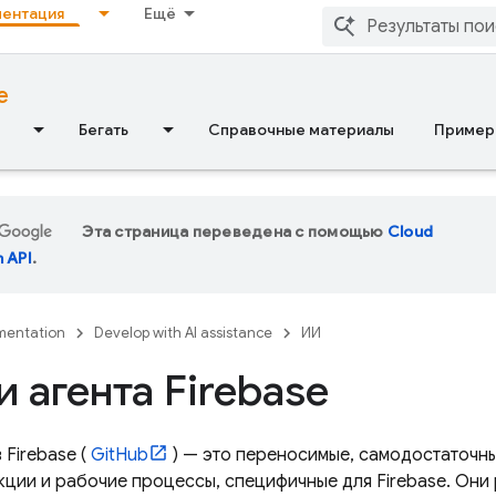
ентация
Ещё
e
Бегать
Справочные материалы
Пример
Эта страница переведена с помощью
Cloud
n API
.
entation
Develop with AI assistance
ИИ
 агента Firebase
 Firebase (
GitHub
) — это переносимые, самодостаточн
укции и рабочие процессы, специфичные для Firebase. Они