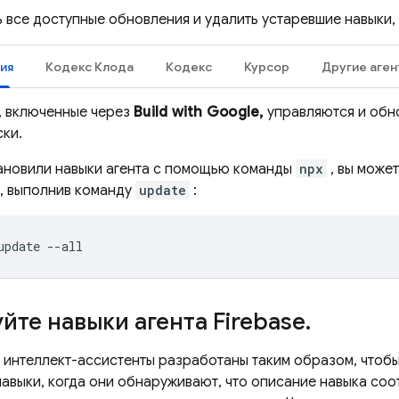
ь все доступные обновления и удалить устаревшие навыки
ия
Кодекс Клода
Кодекс
Курсор
Другие аген
, включенные через
Build with Google,
управляются и обн
ски.
тановили навыки агента с помощью команды
npx
, вы може
, выполнив команду
update
:
йте навыки агента Firebase
.
 интеллект-ассистенты разработаны таким образом, чтоб
навыки, когда они обнаруживают, что описание навыка соо