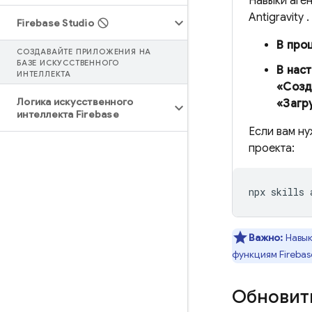
Навыки аген
Antigravity
.
Firebase Studio
В про
СОЗДАВАЙТЕ ПРИЛОЖЕНИЯ НА
БАЗЕ ИСКУССТВЕННОГО
В нас
ИНТЕЛЛЕКТА
«Созд
Логика искусственного
«Загр
интеллекта Firebase
Если вам н
проекта:
Важно:
Навык
функциям Fireba
Обновить