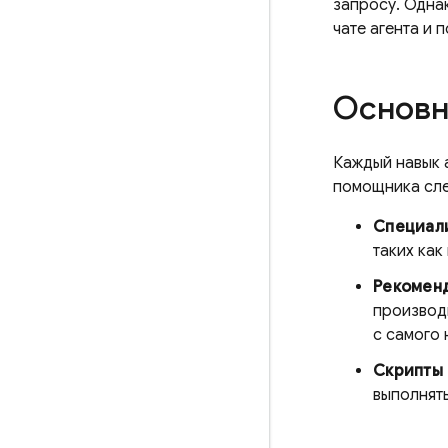
запросу. Одна
чате агента и 
Основн
Каждый навык 
помощника сл
Специал
таких ка
Рекоменд
производ
с самого 
Скрипты
выполнят