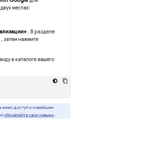
with Google
для
двух местах:
ализации»
. В разделе
, затем нажмите
нду в каталоге вашего
а имел доступ к новейшим
но
обновляйте свои навыки
.