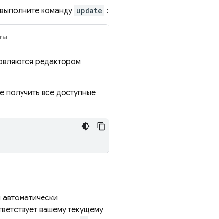
, выполните команду
update
:
ты
овляются редактором
те получить все доступные
ы автоматически
тветствует вашему текущему