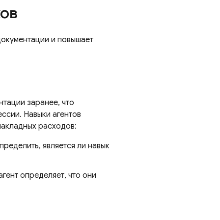
ков
документации и повышает
тации заранее, что
ессии. Навыки агентов
накладных расходов:
пределить, является ли навык
гент определяет, что они