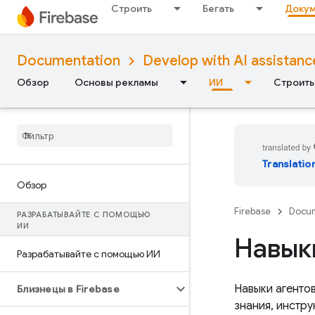
Строить
Бегать
Докум
Documentation
Develop with AI assistanc
Обзор
Основы рекламы
ИИ
Строить
Translatio
Обзор
Firebase
Docum
РАЗРАБАТЫВАЙТЕ С ПОМОЩЬЮ
ИИ
Навыки
Разрабатывайте с помощью ИИ
Навыки агентов
Близнецы в Firebase
знания, инстр