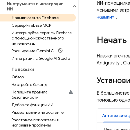
ИИ-помощникам
Инструменты и интеграции
ИИ
меньшими затра
навыки»
.
Навыки агента Firebase
Сервер Firebase MCP
Интегрируйте сервисы Firebase
Начать
с помощью искусственного
интеллекта
.
Расширение Gemini CLI
Навыки агенто
Интеграция с Google AI Studio
Antigravity
, Cl
Подсказки
Обзор
Установи
Настройте бэкэнд
Напишите правила
В большинстве 
безопасности
помощью одно
Добавьте функции ИИ
Развертывание на хостинге
Антигравитац
Расставьте приоритеты и
исправьте проблемы