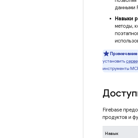
позволяя
данными F
Навыки р
методы, к
поэтапно
использо
Примечание
установить
серве
инструменты MCP
Доступ
Firebase пред
продуктов и фу
Навык