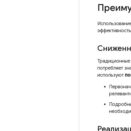
Преиму
Использование
эффективность
Сниженн
Традиционные 
потребляет зна
используют
по
Первонача
релевант
Подробные
необходи
Реализац