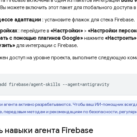
та Firebase включены в один из пакетов интеграции
Build 
 Вы можете включить этот пакет для глобального доступа в 
цессе адаптации
: установите флажок для стека Firebase.
тройках
: перейдите в
«Настройки»
>
«Настройки персон
ать с помощью плагинов Google»
нажмите
«Настроить»
узить»
для интеграции с Firebase.
ужен доступ на уровне проекта, выполните следующую кома
и агента активно разрабатываются. Чтобы ваш ИИ-помощник всегд
se, передовым методам и рекомендациям по безопасности, регуляр
 навыки агента Firebase