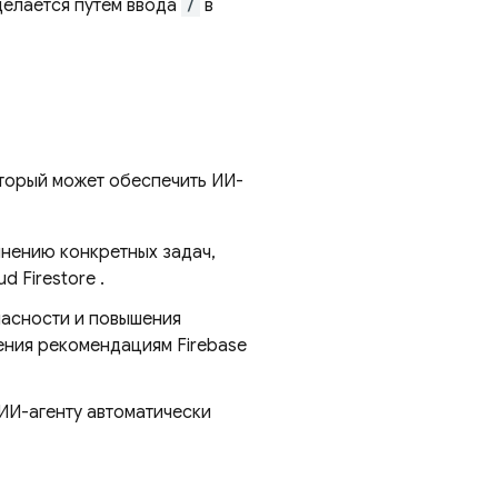
делается путем ввода
/
в
оторый может обеспечить ИИ-
лнению конкретных задач,
ud Firestore
.
асности и повышения
ения рекомендациям Firebase
ИИ-агенту автоматически