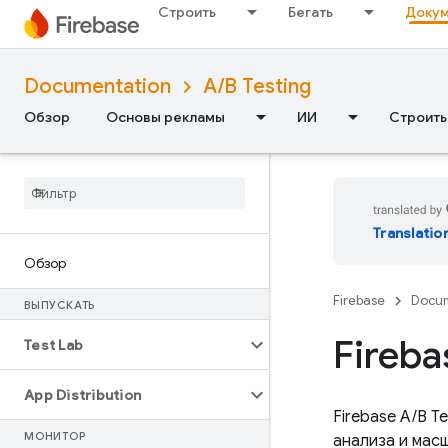
Строить
Бегать
Докум
Documentation
A/B Testing
Обзор
Основы рекламы
ИИ
Строить
Translatio
Обзор
Firebase
Docum
ВЫПУСКАТЬ
Fireba
Test Lab
App Distribution
Firebase A/B Te
МОНИТОР
анализа и мас