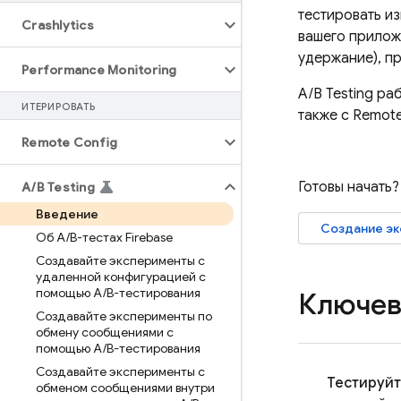
тестировать и
Crashlytics
вашего приложе
удержание), пр
Performance Monitoring
A/B Testing
раб
ИТЕРИРОВАТЬ
также с
Remote
Remote Config
Готовы начать?
A
/
B Testing
Введение
Создание э
Об A
/
B-тестах Firebase
Создавайте эксперименты с
удаленной конфигурацией с
помощью A
/
B-тестирования
Ключев
Создавайте эксперименты по
обмену сообщениями с
помощью A
/
B-тестирования
Создавайте эксперименты с
Тестируйт
обменом сообщениями внутри