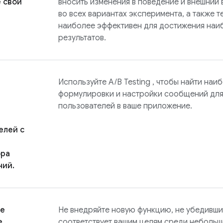
 свой
вносить изменения в поведение и внешний
во всех вариантах эксперимента, а также т
наиболее эффективен для достижения наиб
результатов.
Используйте
A/B Testing
, чтобы найти наи
формулировки и настройки сообщений для
пользователей в ваше приложение.
елей с
ора
ний.
ое
Не внедряйте новую функцию, не убедившис
е
соответствует вашим целям среди небольш