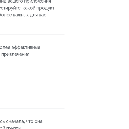
 вид вашего приложения
естируйте, какой продукт
олее важных для вас
более эффективные
 привлечения
ь сначала, что она
ой группы