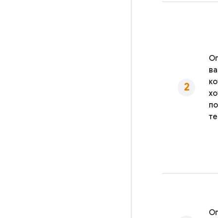
О
ва
ко
хо
по
те
Оп