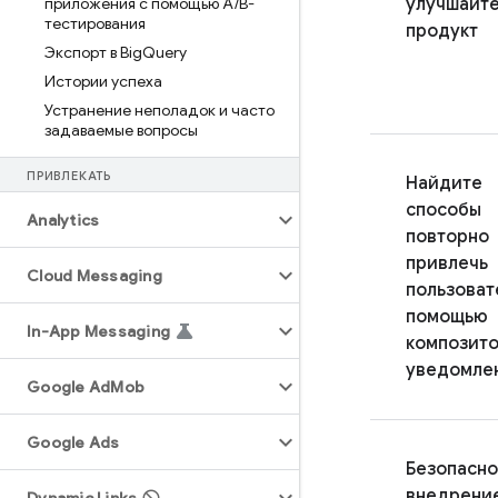
приложения с помощью A
/
B-
улучшайте
тестирования
продукт
Экспорт в Big
Query
Истории успеха
Устранение неполадок и часто
задаваемые вопросы
ПРИВЛЕКАТЬ
Найдите
способы
Analytics
повторно
привлечь
Cloud Messaging
пользоват
помощью
In-App Messaging
композит
уведомле
Google Ad
Mob
Google Ads
Безопасн
внедрени