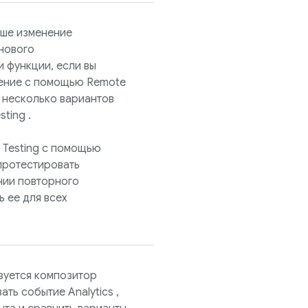
аше изменение
нового
 функции, если вы
нение с помощью
Remote
 несколько вариантов
sting
.
 Testing
с помощью
протестировать
нии повторного
ь ее для всех
зуется композитор
вать событие
Analytics
,