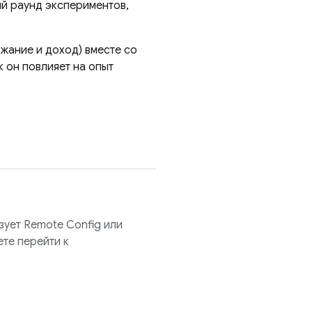
ый раунд экспериментов,
жание и доход) вместе со
к он повлияет на опыт
зует
Remote Config
или
ете перейти к