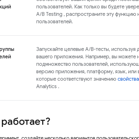
кций
пользователей. Как только вы будете увере
A/B Testing
, распространите эту функцию 
пользователей.
руппы
Запускайте целевые A/B-тесты, используя 
елей
вашего приложения. Например, вы можете н
подмножество пользователей, использую
версию приложения, платформу, язык, или 
которые соответствуют значению
свойства
Analytics
.
 работает?
еримент, создайте несколько вариантов пользовательского