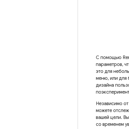
С помощью
Re
параметров, ч
это для небол
меню, или для
дизайна польз
поэксперимент
Независимо от
можете отслеж
вашей цели. В
со временем ув