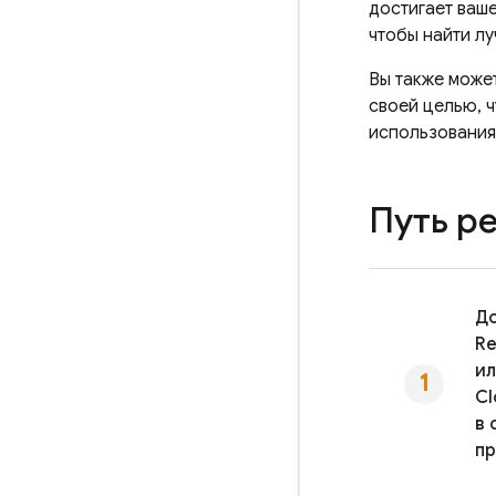
достигает ваше
чтобы найти л
Вы также може
своей целью, ч
использования
Путь р
До
Re
и
Cl
в 
пр