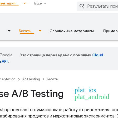
ентация
Ещё
Бегать
Справочные материалы
Пример
Эта страница переведена с помощью
Cloud
n API
.
entation
A/B Testing
Бегать
plat_ios
se A
/
B Testing
plat_android
sting
помогает оптимизировать работу с приложением, оп
штабирования продуктов и маркетинговых экспериментов. 