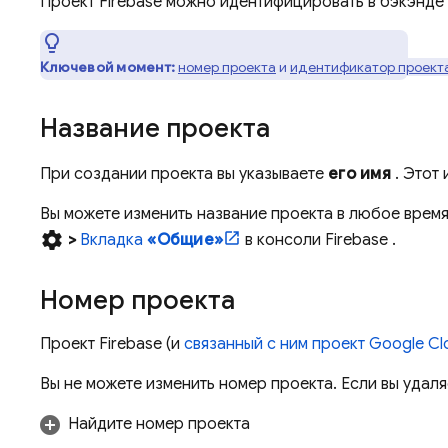
Проект Firebase можно идентифицировать в бэкэнде
Ключевой момент:
номер проекта
и
идентификатор проект
Название проекта
При создании проекта вы указываете
его имя
. Этот
Вы можете изменить название проекта в любое время
settings
>
Вкладка
«Общие»
в консоли
Firebase
.
Номер проекта
Проект Firebase (и
связанный с ним проект
Google Cl
Вы не можете изменить номер проекта. Если вы удаля
Найдите номер проекта