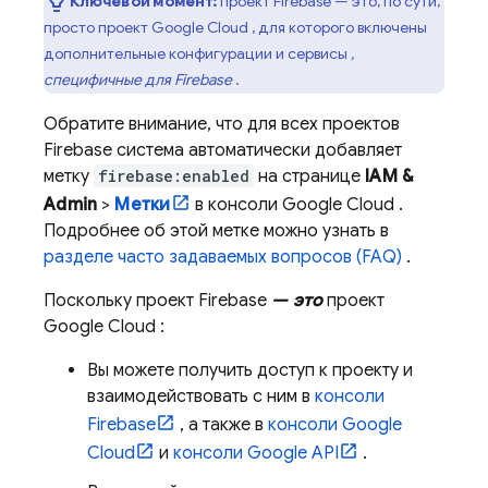
Ключевой момент:
проект Firebase — это, по сути,
просто проект
Google Cloud
, для которого включены
дополнительные конфигурации и сервисы
,
специфичные для Firebase
.
Обратите внимание, что для всех проектов
Firebase система автоматически добавляет
метку
firebase:enabled
на странице
IAM &
Admin
>
Метки
в консоли
Google Cloud
.
Подробнее об этой метке можно узнать в
разделе часто задаваемых вопросов (FAQ)
.
Поскольку проект Firebase
— это
проект
Google Cloud
:
Вы можете получить доступ к проекту и
взаимодействовать с ним в
консоли
Firebase
, а также в
консоли
Google
Cloud
и
консоли Google API
.