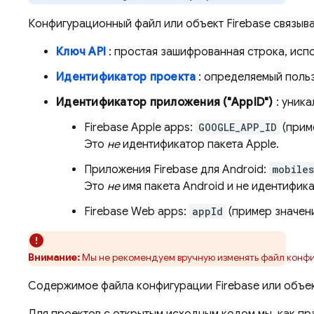
Конфигурационный файл или объект Firebase связыва
Ключ API
: простая зашифрованная строка, исп
Идентификатор проекта
: определяемый польз
Идентификатор приложения ("AppID")
: уника
Firebase Apple apps:
GOOGLE_APP_ID
(прим
Это
не
идентификатор пакета Apple.
Приложения Firebase для Android:
mobile
Это
не
имя пакета Android и не идентифик
Firebase Web apps:
appId
(пример значен
Внимание:
Мы не рекомендуем вручную изменять файл конфиг
Содержимое файла конфигурации Firebase или объект
Для проектов с открытым исходным кодом мы, как пр