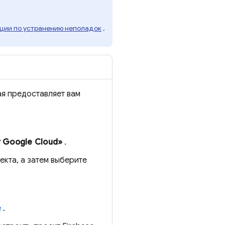
ации по устранению неполадок
,
ая предоставляет вам
т Google Cloud»
.
кта, а затем выберите
e
.