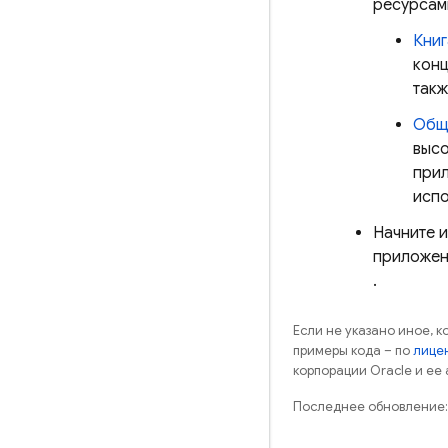
ресурсам
Книг
конц
такж
Общи
высо
прил
испо
Начните и
приложени
.
Если не указано иное, 
примеры кода – по
лицен
корпорации Oracle и ее
Последнее обновление: