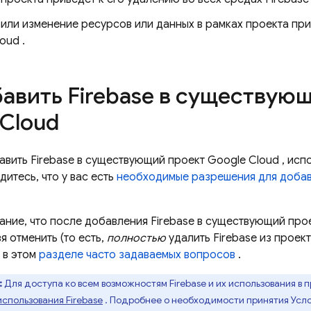
или изменение ресурсов или данных в рамках проекта прим
loud
.
бавить Firebase в существую
 Cloud
авить Firebase в существующий проект
Google Cloud
, исп
дитесь, что у вас есть
необходимые разрешения для добав
ание, что после добавления Firebase в существующий про
я отменить (то есть,
полностью
удалить Firebase из проек
 в этом
разделе часто задаваемых вопросов
.
:
Для доступа ко всем возможностям Firebase и их использования в 
использования Firebase
. Подробнее о необходимости принятия Усло