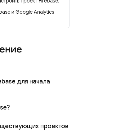
строить проект Firebase.
ebase
и
Google Analytics
нение
ebase для начала
se?
существующих проектов