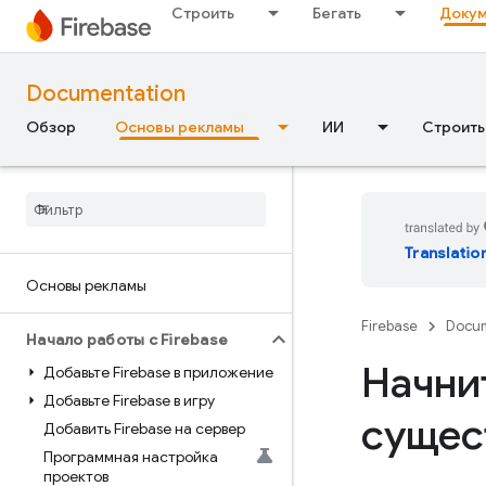
Строить
Бегать
Докум
Documentation
Обзор
Основы рекламы
ИИ
Строить
Translatio
Основы рекламы
Firebase
Docum
Начало работы с Firebase
Начнит
Добавьте Firebase в приложение
Добавьте Firebase в игру
сущес
Добавить Firebase на сервер
Программная настройка
проектов