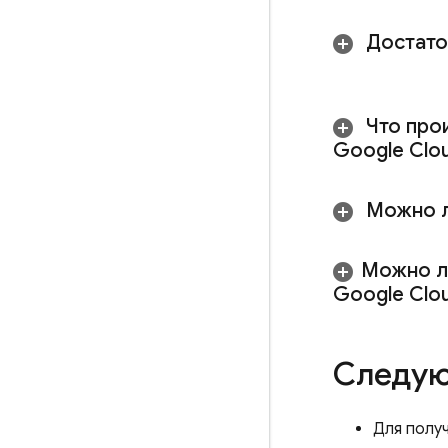
Достато
Что про
Google Clo
Можно ли
Можно л
Google Clo
Следую
Для полу