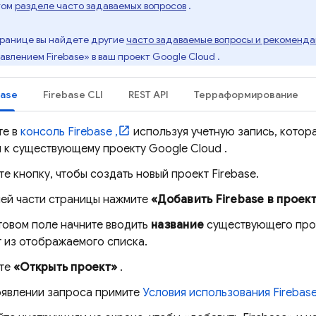
том
разделе часто задаваемых вопросов
.
транице вы найдете другие
часто задаваемые вопросы и рекоменд
авлением Firebase» в ваш проект
Google Cloud
.
base
Firebase
CLI
REST API
Терраформирование
те в
консоль
Firebase
,
используя учетную запись, котор
п к существующему проекту
Google Cloud
.
е кнопку, чтобы создать новый проект Firebase.
ней части страницы нажмите
«Добавить Firebase в проек
товом поле начните вводить
название
существующего прое
 из отображаемого списка.
те
«Открыть проект»
.
оявлении запроса примите
Условия использования Firebas