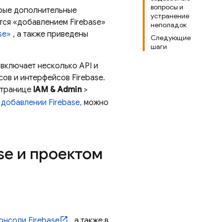
вопросы и
орые дополнительные
устранение
тся «добавлением Firebase»
неполадок
se»
, а также приведены
Следующие
шаги
 включает несколько API и
ов и интерфейсов Firebase.
странице
IAM & Admin
>
 добавлении Firebase,
можно
se и проектом
онсоли
Firebase
, а также в