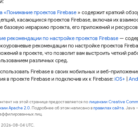
и:
а «Понимание проектов Firebase
» содержит краткий обзо
епций, касающихся проектов Firebase, включая их взаимо
е базовую иерархию проекта, его приложений и ресурсов
е рекомендации по настройке проектов Firebase
— соде
коуровневые рекомендации по настройке проектов Fireba
ожений в проекте, что позволит вам выстроить четкий ра
льзованием различных сред.
спользовать Firebase в своих мобильных и веб-приложени
я в проекте Firebase и подключив их к Firebase:
iOS+
|
And
контент на этой странице предоставляется по
лицензии Creative Commo
зии Apache 2.0
. Подробнее об этом написано в
правилах сайта
. Java
 аффилированных лиц.
 2026-08-04 UTC.