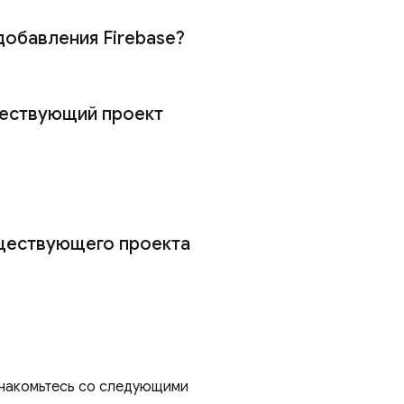
добавления Firebase?
уществующий проект
уществующего проекта
знакомьтесь со следующими