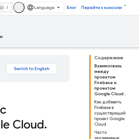
/
Блог
Перейти к консоли
ы
Содержание
Взаимосвязь
между
проектом
Firebase и
проектом
Google Cloud .
Как добавить
 с
Firebase в
существующий
проект Google
e Cloud
.
Cloud
Часто
задаваемые