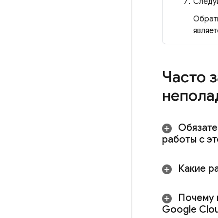
Следуй
Обрат
являет
Часто 
непола
Обязател
работы с э
Какие р
Почему 
Google Clo