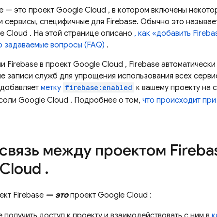
se — это проект
Google Cloud
, в котором включены некот
и сервисы, специфичные для Firebase. Обычно это называе
e Cloud
. На этой странице описано
, как «добавить Fireba
о задаваемые вопросы (FAQ)
.
и Firebase в проект
Google Cloud
, Firebase автоматически
ые записи служб для упрощения использования всех сервис
е добавляет
метку
firebase:enabled
к вашему проекту на 
нсоли
Google Cloud
. Подробнее о том,
что происходит при
связь между проектом Fireba
 Cloud
.
ект Firebase
— это
проект
Google Cloud
:
 получить доступ к проекту и взаимодействовать с ним в
к