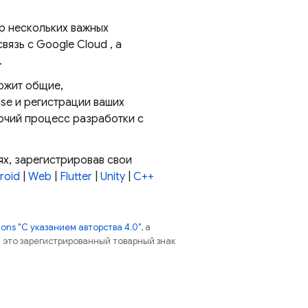
р нескольких важных
связь с
Google Cloud
, а
.
ржит общие,
se и регистрации ваших
бочий процесс разработки с
ях, зарегистрировав свои
roid
|
Web
|
Flutter
|
Unity
|
C++
ns "С указанием авторства 4.0"
, а
 – это зарегистрированный товарный знак