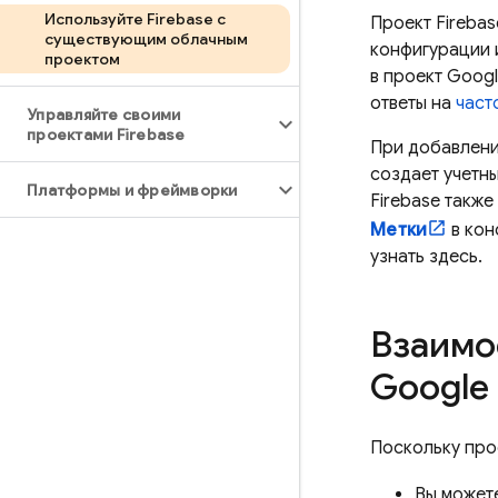
Используйте Firebase с
Проект Fireba
существующим облачным
конфигурации 
проектом
в проект
Googl
ответы на
част
Управляйте своими
проектами Firebase
При добавлени
создает учетн
Платформы и фреймворки
Firebase такж
Метки
в ко
узнать здесь.
Взаимо
Google
Поскольку про
Вы можете