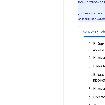
можно узнать в э
Далее на этой с
связанных с «доб
Консоль
Fire
Войди
досту
Нажмит
В ниж
В текс
проект
Нажми
При п