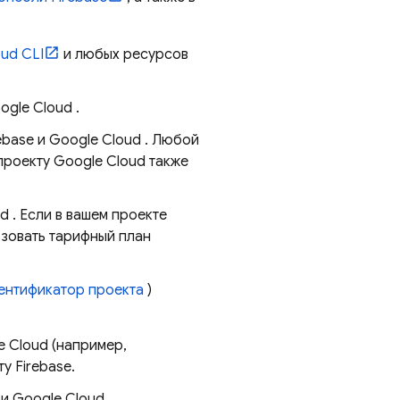
oud CLI
и любых ресурсов
ogle Cloud
.
ebase и
Google Cloud
. Любой
 проекту
Google Cloud
также
ud
. Если в вашем проекте
ьзовать тарифный план
ентификатор проекта
)
e Cloud
(например,
у Firebase.
 и
Google Cloud
.