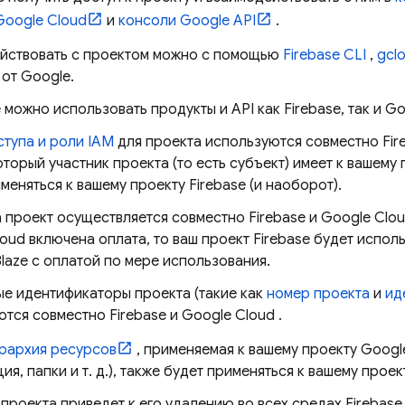
Google Cloud
и
консоли Google API
.
йствовать с проектом можно с помощью
Firebase
CLI
,
gcl
 от Google.
 можно использовать продукты и API как Firebase, так и
Go
ступа и роли IAM
для проекта используются совместно Fir
оторый участник проекта (то есть субъект) имеет к вашему
меняться к вашему проекту Firebase (и наоборот).
 проект осуществляется совместно Firebase и
Google Clo
loud
включена оплата, то ваш проект Firebase будет испол
Blaze с оплатой по мере использования.
ые идентификаторы проекта (такие как
номер проекта
и
ид
ются совместно Firebase и
Google Cloud
.
рархия ресурсов
, применяемая к вашему проекту
Googl
ия, папки и т. д.), также будет применяться к вашему проект
проекта приведет к его удалению во всех средах Firebase