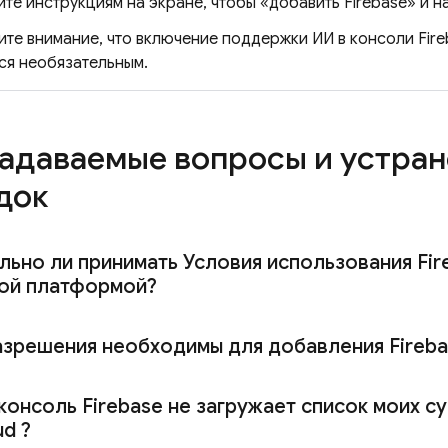
те инструкциям на экране, чтобы «добавить Firebase» и на
ите внимание, что включение поддержки ИИ в консоли
Fir
ся необязательным.
задаваемые вопросы и устра
док
ьно ли принимать Условия использования Fir
той платформой?
азрешения необходимы для добавления Fireba
консоль
Firebase
не загружает список моих 
ud
?