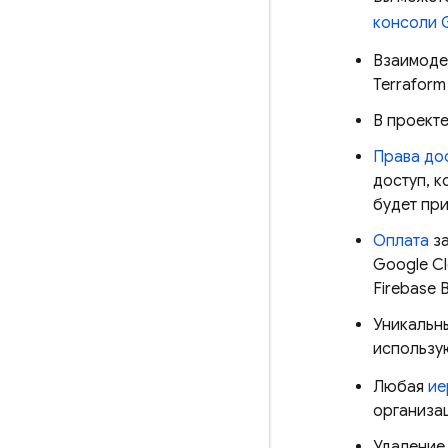
консоли
Взаимоде
Terraform
В проекте
Права до
доступ, к
будет при
Оплата
за
Google C
Firebase 
Уникальн
использу
Любая
ие
организац
Удаление 