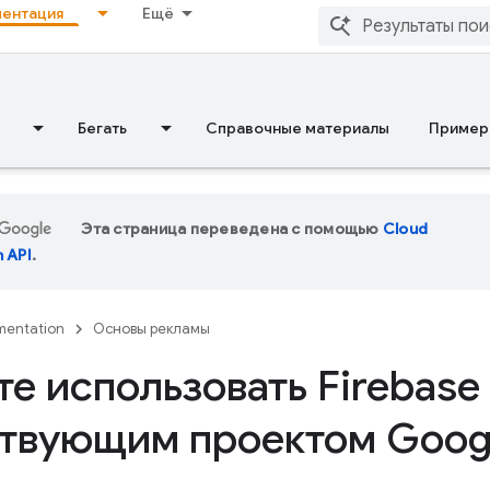
ентация
Ещё
Бегать
Справочные материалы
Пример
Эта страница переведена с помощью
Cloud
n API
.
entation
Основы рекламы
е использовать Firebase
твующим проектом Googl