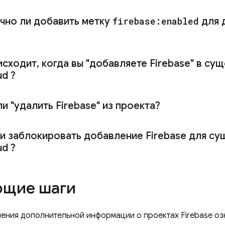
чно ли добавить метку
firebase:enabled
для 
исходит
,
когда вы "добавляете Firebase" в с
ud
?
 "удалить Firebase" из проекта?
и заблокировать добавление Firebase для с
ud
?
щие шаги
чения дополнительной информации о проектах Firebase о