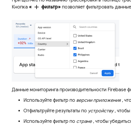
При щелчке по названию трассировки в таблице тра
add
Кнопка
«
фильтр»
позволяет фильтровать данные
Данные мониторинга производительности Firebase фи
Используйте фильтр по
версии приложения
, чт
Отфильтруйте результаты по
устройству
, чтобы
Используйте фильтр по
стране
, чтобы убедитьс