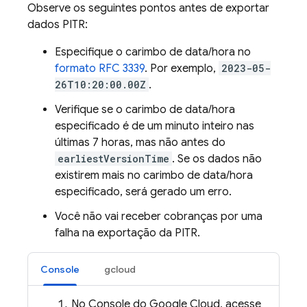
Observe os seguintes pontos antes de exportar
dados PITR:
Especifique o carimbo de data/hora no
formato RFC 3339
. Por exemplo,
2023-05-
26T10:20:00.00Z
.
Verifique se o carimbo de data/hora
especificado é de um minuto inteiro nas
últimas 7 horas, mas não antes do
earliestVersionTime
. Se os dados não
existirem mais no carimbo de data/hora
especificado, será gerado um erro.
Você não vai receber cobranças por uma
falha na exportação da PITR.
Console
gcloud
No Console do Google Cloud, acesse