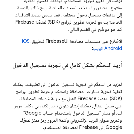
ترغب في تغيير تجربة المستخدم، فيمكنك تقسيم المكتبة،
مفتوح المصدر، وتستخدم نسختك الخاصة. ومع ذلك، بالنسبة
إلى تدفقات تسجيل دخول مختلفة، فقد تفضل تنفيذ التدفقات
الخاصة بك مع لحزمة تطوير البرامج (SDK) لمنصّة Firebase
كما هو موضَّح في القسم التالي.
الاطّلاع على مستندات مصادقة FirebaseUI لتطبيق
،
iOS
Android
الويب
:
أريد التحكّم بشكل كامل في تجربة تسجيل الدخول
لمزيد من التحكّم في تجربة تسجيل الدخول إلى تطبيقك، يمكنك
تنفيذ تجربة مسارات المصادقة واستخدام حزمة تطوير البرامج
(SDK) لمنصّة Firebase للعمل مع حزمة خدمات المصادقة.
على سبيل المثال، يمكنك إنشاء عنوان بريد إلكتروني وكلمة مرور
لك. أو مسار "تسجيل الدخول باستخدام حساب Google"
وتمرير عنوان البريد الإلكتروني وكلمة المرور رمز مميّز لمعرّف
Google إلى Firebase لمصادقة المستخدم.