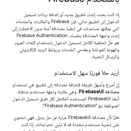
إذا كنت بصدد إنشاء تطبيق جديد أو إضافة بيانات تسجيل
الدخول إلى تطبيق حالي، فإن Firebase والمكتبات والخدمات
التي يمكنها مساعدتك في تنفيذ مصادقة آمنة بدون الاضطرار إلى
إنشاء واجهة المصادقة بنفسك.
Firebase Authentication
هو حلّ الخلفية الكامل لتسجيل الدخول باستخدام كلمات المرور
والهوية الموحّدة ومقدمي الخدمات وروابط البريد الإلكتروني
والرسائل النصية.
أريد حلاً فوريًا سهل الاستخدام
إنّ أسرع وأسهل طريقة لإضافة مصادقة إلى تطبيق هي استخدام
مصادقة FirebaseUI
، وهي مكتبة واجهة مستخدم متنقلة.
تُنفذ FirebaseUI المستخدِم المكتمل لكل طرق تسجيل الدخول
المتوافقة مع "
Firebase Authentication
".
نظرًا لأن مصادقة FirebaseUI عبارة عن حل بديل، فهي تحتوي
على تجربة مستخدم محددة قد لا تلبي احتياجاتك. إذا كنت