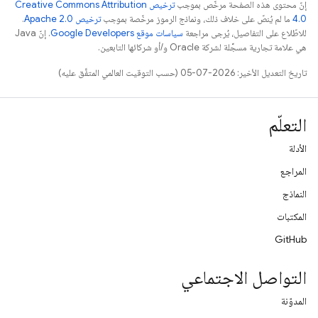
إنّ محتوى هذه الصفحة مرخّص بموجب
ترخيص Creative Commons Attribution
4.0‏
ما لم يُنصّ على خلاف ذلك، ونماذج الرموز مرخّصة بموجب
ترخيص Apache 2.0‏
.
للاطّلاع على التفاصيل، يُرجى مراجعة
سياسات موقع Google Developers‏
. إنّ Java
هي علامة تجارية مسجَّلة لشركة Oracle و/أو شركائها التابعين.
تاريخ التعديل الأخير: 2026-07-05 (حسب التوقيت العالمي المتفَّق عليه)
التعلّم
الأدلة
المراجع
النماذج
المكتبات
GitHub
التواصل الاجتماعي
المدوّنة