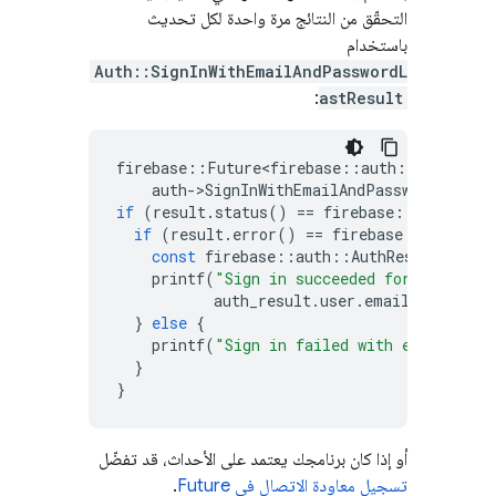
التحقّق من النتائج مرة واحدة لكل تحديث
باستخدام
Auth::SignInWithEmailAndPasswordL
:
astResult
firebase
::
Future<firebase
::
auth
::
AuthResul
auth
-
>
SignInWithEmailAndPasswordLastRe
if
(
result
.
status
()
==
firebase
::
kFutureSt
if
(
result
.
error
()
==
firebase
::
auth
::
kA
const
firebase
::
auth
::
AuthResult
auth_
printf
(
"Sign in succeeded for email %s
auth_result
.
user
.
email
().
c_str
(
}
else
{
printf
(
"Sign in failed with error '%s'
}
}
أو إذا كان برنامجك يعتمد على الأحداث، قد تفضّل
تسجيل معاودة الاتصال في Future
.