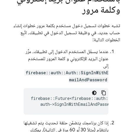
وكلمة مرور
تشبه خطوات تسجيل دخول مستخدم بكلمة مرور خطوات إنشاء
حساب جديد. في وظيفة تسجيل الدخول في تطبيقك، اتّبِع
الخطوات التالية:
عندما يسجّل المستخدم الدخول إلى تطبيقك، مرِّر
عنوان البريد الإلكتروني و كلمة المرور للمستخدم
إلى
firebase::auth::Auth::SignInWithE
mailAndPassword
firebase
::
Future<firebase
::
auth
::
AuthResul
auth
-
>
SignInWithEmailAndPassword
(
email
إذا كان برنامجك يتضمّن حلقة تحديث يتم تشغيلها
بانتظام (مثلاً 30 أو 60 مرة في الثانية)، يمكنك