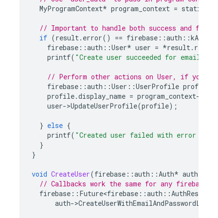
MyProgramContext
*
program_context
=
static_ca
// Important to handle both success and failu
if
(
result
.
error
()
==
firebase
::
auth
::
kAuthEr
firebase
::
auth
::
User
*
user
=
*
result
.
result
printf
(
"Create user succeeded for email %s
\
// Perform other actions on User, if you li
firebase
::
auth
::
User
::
UserProfile
profile
;
profile
.
display_name
=
program_context
-
>
dis
user
-
>
UpdateUserProfile
(
profile
);
}
else
{
printf
(
"Created user failed with error '%s'
}
}
void
CreateUser
(
firebase
::
auth
::
Auth
*
auth
)
{
// Callbacks work the same for any firebase::
firebase
::
Future<firebase
::
auth
::
AuthResult
>
auth
-
>
CreateUserWithEmailAndPasswordLastR