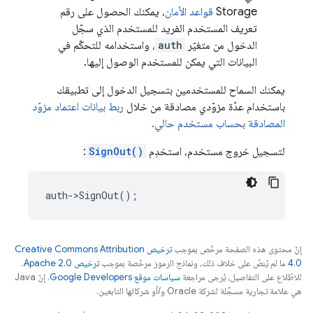
Storage
قواعد الأمان
، يمكنك الحصول على رقم
تعريف المستخدم الفريد للمستخدم الذي سجّل
الدخول من متغيّر
auth
، واستخدامه للتحكّم في
البيانات التي يمكن للمستخدم الوصول إليها.
يمكنك السماح للمستخدمين بتسجيل الدخول إلى تطبيقك
باستخدام عدّة مزوّدي مصادقة من خلال
ربط بيانات اعتماد مزوّد
المصادقة بحساب مستخدم حالي.
لتسجيل خروج مستخدم، استخدِم
SignOut()
:
auth
->
SignOut
();
إنّ محتوى هذه الصفحة مرخّص بموجب
ترخيص Creative Commons Attribution
4.0‏
ما لم يُنصّ على خلاف ذلك، ونماذج الرموز مرخّصة بموجب
ترخيص Apache 2.0‏
.
للاطّلاع على التفاصيل، يُرجى مراجعة
سياسات موقع Google Developers‏
. إنّ Java
هي علامة تجارية مسجَّلة لشركة Oracle و/أو شركائها التابعين.