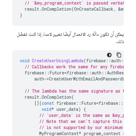
// `&my_program_context` is passed verbatim t
result
.
OnCompletion
(
OnCreateCallback
,
&
my_pro
}
يمكن أن تكون دالّة رد الاتصال أيضًا تعبير لامدا، إذا كنت تفضّل
ذلك.
void
CreateUserUsingLambda
(
firebase
::
auth
::
Auth
// Callbacks work the same for any firebase::
firebase
::
Future<firebase
::
auth
::
AuthResult
>
auth
-
>
CreateUserWithEmailAndPasswordLastR
// The lambda has the same signature as the c
result
.
OnCompletion
(
[](
const
firebase
::
Future<firebase
::
auth
:
void
*
user_data
)
{
// `user_data` is the same as &my_progr
// Note that we can't capture this valu
// is not supported by our minimum comp
MyProgramContext
*
program_context
=