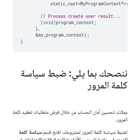
static_cast<MyProgramContext
*
>
(
user
// Process create user result...
(
void
)
program_context
;
},
&
my_program_context
);
}
ننصحك بما يلي: ضبط سياسة
كلمة المرور
يمكنك تحسين أمان الحساب من خلال فرض متطلبات تعقيد كلمة
المرور.
لضبط سياسة كلمة المرور لمشروعك، افتح قسم
سياسة كلمة
المرور
في علامة التبويب
الأمان
>
المصادقة
>
الإعدادات
في