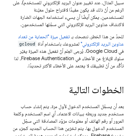
سبيل المثال، عند تغيير عنوان البريد الإلكتروني للمستخدم). على
الرغم من أنّ ذلك قد يكون مفيدًا لاقتراح حلول معيّنة
للمستخدمين، يمكن أيضًا أن يسيء استخدامه الجهات الضارة
لاكتشاف عناوين البريد الإلكتروني التي سجّلها المستخدمون.
للحدّ من هذا الخطر، ننصحك بـ
تفعيل ميزة "الحماية من تعداد
عناوين البريد الإلكتروني"
لمشروعك باستخدام أداة
gcloud
في Google Cloud. يُرجى العِلم أنّ تفعيل هذه الميزة يغيّر
سلوك الإبلاغ عن الأخطاء في
Firebase Authentication
، لذا
تأكَّد من أنّ تطبيقك لا يعتمد على الأخطاء الأكثر تحديدًا.
الخطوات التالية
بعد أن يسجّل المستخدم الدخول لأول مرة، يتم إنشاء حساب
مستخدم جديد وربطه ببيانات الاعتماد، أي اسم المستخدم وكلمة
المرور أو رقم الهاتف أو معلومات مزوّد المصادقة التي سجّل
المستخدم الدخول بها. يتم تخزين هذا الحساب الجديد كجزء من
مشروع Firebase، ويمكن استخدامه لتحديد هوية المستخدم