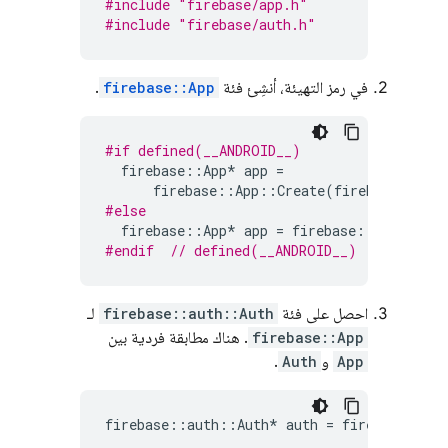
#include
"firebase/app.h"
#include
"firebase/auth.h"
في رمز التهيئة، أنشِئ فئة
firebase::App
.
#if defined(__ANDROID__)
firebase
::
App
*
app
=
firebase
::
App
::
Create
(
firebase
::
App
#else
firebase
::
App
*
app
=
firebase
::
App
::
Crea
#endif  
// defined(__ANDROID__)
احصل على فئة
firebase::auth::Auth
لـ
firebase::App
. هناك مطابقة فردية بين
App
و
Auth
.
firebase
::
auth
::
Auth
*
auth
=
firebase
::
aut