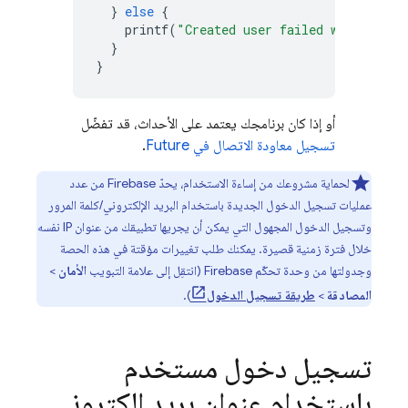
}
else
{
printf
(
"Created user failed with error
}
}
أو إذا كان برنامجك يعتمد على الأحداث، قد تفضّل
تسجيل معاودة الاتصال في Future
.
لحماية مشروعك من إساءة الاستخدام، يحدّ Firebase من عدد
عمليات تسجيل الدخول الجديدة باستخدام البريد الإلكتروني/كلمة المرور
وتسجيل الدخول المجهول التي يمكن أن يجريها تطبيقك من عنوان IP نفسه
خلال فترة زمنية قصيرة. يمكنك طلب تغييرات مؤقتة في هذه الحصة
وجدولتها من وحدة تحكّم
Firebase
(انتقِل إلى علامة التبويب
الأمان
>
المصادقة
>
طريقة تسجيل الدخول
).
تسجيل دخول مستخدم
باستخدام عنوان بريد إلكتروني