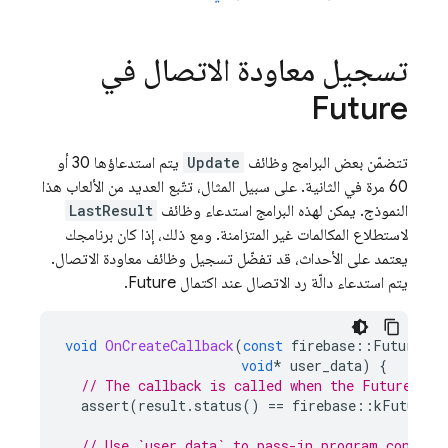
تسجيل معاودة الاتصال في
Future
تتضمّن بعض البرامج وظائف
Update
يتم استدعاؤها 30 أو
60 مرة في الثانية. على سبيل المثال، تتّبع العديد من الألعاب هذا
النموذج. يمكن لهذه البرامج استدعاء وظائف
LastResult
لاستطلاع المكالمات غير المتزامنة. ومع ذلك، إذا كان برنامجك
يعتمد على الأحداث، قد تفضّل تسجيل وظائف معاودة الاتصال.
يتم استدعاء دالّة رد الاتصال عند اكتمال Future.
void
OnCreateCallback
(
const
firebase
::
Future<fi
void
*
user_data
)
{
// The callback is called when the Future ent
assert
(
result
.
status
()
==
firebase
::
kFutureSt
// Use `user_data` to pass-in program context