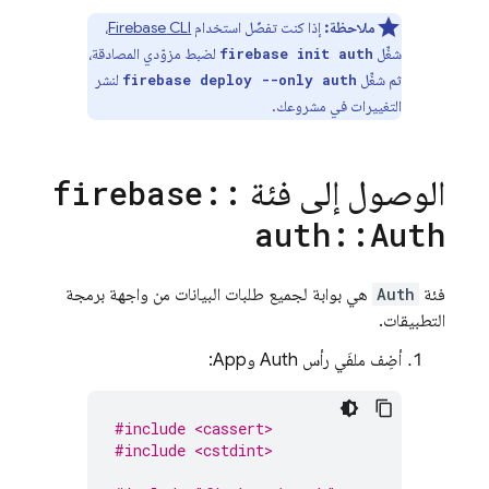
ملاحظة:
إذا كنت تفضّل استخدام
CLI
Firebase
،
شغِّل
لضبط مزوّدي المصادقة،
firebase init auth
ثم شغِّل
لنشر
firebase deploy --only auth
التغييرات في مشروعك.
الوصول إلى فئة
firebase
::
auth
::
Auth
فئة
Auth
هي بوابة لجميع طلبات البيانات من واجهة برمجة
التطبيقات.
أضِف ملفَي رأس Auth وApp:
#include <cassert>
#include <cstdint>