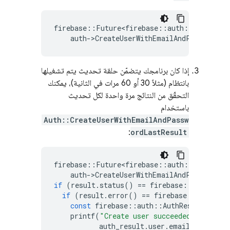
firebase
::
Future<firebase
::
auth
::
AuthResul
auth
-
>
CreateUserWithEmailAndPassword
(
e
إذا كان برنامجك يتضمّن حلقة تحديث يتم تشغيلها
بانتظام (مثلاً 30 أو 60 مرات في الثانية)، يمكنك
التحقّق من النتائج مرة واحدة لكل تحديث
باستخدام
Auth::CreateUserWithEmailAndPassw
:
ordLastResult
firebase
::
Future<firebase
::
auth
::
AuthResul
auth
-
>
CreateUserWithEmailAndPasswordLa
if
(
result
.
status
()
==
firebase
::
kFutureSt
if
(
result
.
error
()
==
firebase
::
auth
::
kA
const
firebase
::
auth
::
AuthResult
auth_
printf
(
"Create user succeeded for emai
auth_result
.
user
.
email
().
c_str
(