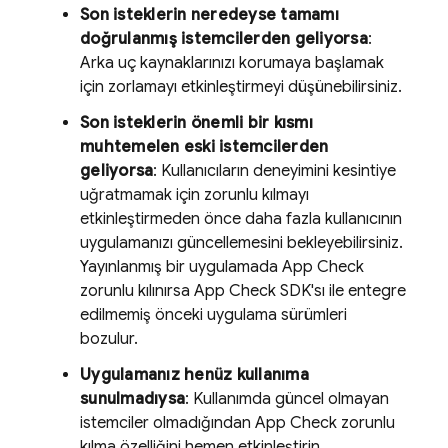
Son isteklerin neredeyse tamamı
doğrulanmış istemcilerden geliyorsa
:
Arka uç kaynaklarınızı korumaya başlamak
için zorlamayı etkinleştirmeyi düşünebilirsiniz.
Son isteklerin önemli bir kısmı
muhtemelen eski istemcilerden
geliyorsa
: Kullanıcıların deneyimini kesintiye
uğratmamak için zorunlu kılmayı
etkinleştirmeden önce daha fazla kullanıcının
uygulamanızı güncellemesini bekleyebilirsiniz.
Yayınlanmış bir uygulamada
App Check
zorunlu kılınırsa
App Check
SDK'sı ile entegre
edilmemiş önceki uygulama sürümleri
bozulur.
Uygulamanız henüz kullanıma
sunulmadıysa
: Kullanımda güncel olmayan
istemciler olmadığından
App Check
zorunlu
kılma özelliğini hemen etkinleştirin.