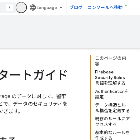
/
ブログ
コンソールへ移動
このページの内
容
 スタートガイド
Firebase
Security Rules
言語を理解する
Authenticationを
orage
のデータに対して、堅牢
設定
とで、データのセキュリティを
データ構造とルー
ル構造を定義する
できます。
既存のルールにア
クセスする
基本的なルールを
作成する