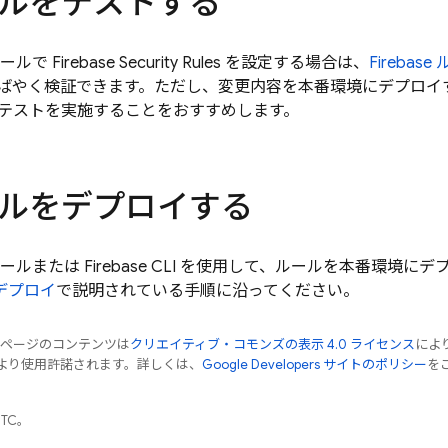
ルをテストする
ールで
Firebase Security Rules
を設定する場合は、
Fireba
ばやく検証できます。ただし、変更内容を本番環境にデプロイ
テストを実施することをおすすめします。
ルをデプロイする
ールまたは
Firebase
CLI を使用して、ルールを本番環境にデ
デプロイ
で説明されている手順に沿ってください。
のページのコンテンツは
クリエイティブ・コモンズの表示 4.0 ライセンス
によ
より使用許諾されます。詳しくは、
Google Developers サイトのポリシー
をご
UTC。