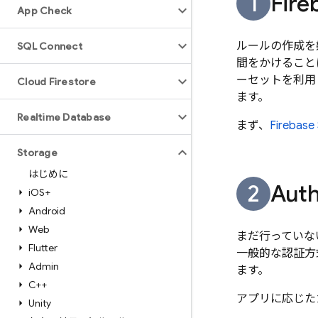
Fire
App Check
ルールの作成を始
SQL Connect
間をかけること
ーセットを利用
Cloud Firestore
ます。
Realtime Database
まず、
Firebase 
Storage
はじめに
Auth
i
OS+
Android
Web
まだ行っていな
Flutter
一般的な認証方
Admin
ます。
C++
アプリに応じた
Unity