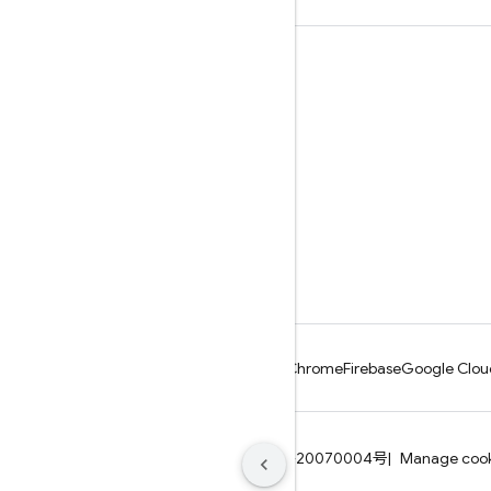
学ぶ
ガイド
リファレンス
サンプル
ライブラリ
GitHub
Android
Chrome
Firebase
Google Clou
利用規約
プライバシー
ICP证合字B2-20070004号
Manage cook