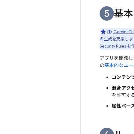
基本
注:
Gemini CL
の生成を支援しま
Security Rules
を
アプリを開発し
の
基本的なユー
コンテン
混合アクセ
を許可す
属性ベース