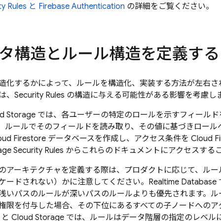
ty Rules
と
Firebase Authentication
の詳細をご覧ください。
タ構造とルール構造を定義する
造化するかによって、ルールを構造化、実装する方法が左右さ
は、
Security Rules
の構造に与える可能性がある影響を考慮し
d Storage
では、各ユーザーの特定のロールを示すフィールド
、ルールでそのフィールドを読み取り、その値に基づきロール
oud Firestore
データベースを作成し、アクセス条件を
Cloud Fi
age
Security Rules
からこれらのドキュメントにアクセスする
のアーキテクチャを定義する際は、プロダクトに応じて、ルー
ケードされない）かに注意してください。
Realtime Database
浅いパスのルールが深いパスのルールよりも優先されます。ル
権限を付与した場合、その下位にあるすべての子ノードへのア
と
Cloud Storage
では、ルールはデータ階層の指定のレベル