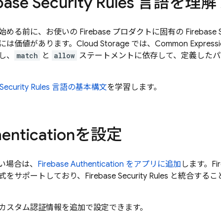
base Security Rules
言語を理解
める前に、お使いの Firebase プロダクトに固有の
Firebase 
には価値があります。
Cloud Storage
では、Common Express
し、
match
と
allow
ステートメントに依存して、定義したパ
Security Rules
言語の基本構文
を学習します。
entication
を設定
い場合は、
Firebase Authentication
をアプリに追加
します。
Fi
式をサポートしており、
Firebase Security Rules
と統合するこ
カスタム認証情報を追加で設定できます。