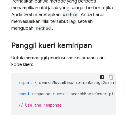
Perhatikan bahwa metode yang berbeda
menampilkan nilai jarak yang sangat berbeda: jika
Anda telah menetapkan
within
, Anda harus
menyesuaikan nilai tersebut lagi setelah
mengubah
method
.
Panggil kueri kemiripan
Untuk memanggil penelusuran kesamaan dari
kode klien:
import
{
searchMovieDescriptionUsingL2similarit
const
response
=
await
searchMovieDescriptionUs
// Use the response