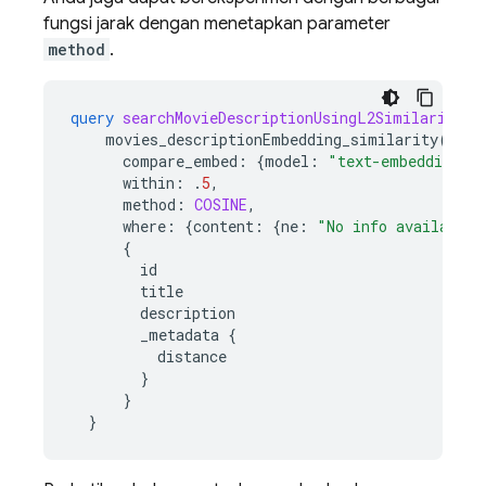
fungsi jarak dengan menetapkan parameter
method
.
query
searchMovieDescriptionUsingL2Similarity
(
movies_descriptionEmbedding_similarity
(
compare_embed
:
{
model
:
"text-embedding-0
within
:
.
5
,
method
:
COSINE
,
where
:
{
content
:
{
ne
:
"No info available 
{
id
title
description
_metadata
{
distance
}
}
}