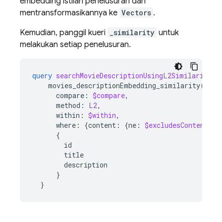
embedding istilah penelusuran dan
mentransformasikannya ke
Vectors
.
Kemudian, panggil kueri
_similarity
untuk
melakukan setiap penelusuran.
query
searchMovieDescriptionUsingL2Similarity
(
$
movies_descriptionEmbedding_similarity
(
compare
:
$compare
,
method
:
L2
,
within
:
$within
,
where
:
{
content
:
{
ne
:
$excludesContent
}},
{
id
title
description
}
}