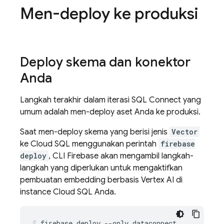
Men-deploy ke produksi
Deploy skema dan konektor
Anda
Langkah terakhir dalam iterasi
SQL Connect
yang
umum adalah men-deploy aset Anda ke produksi.
Saat men-deploy skema yang berisi jenis
Vector
ke
Cloud SQL
menggunakan perintah
firebase
deploy
, CLI
Firebase
akan mengambil langkah-
langkah yang diperlukan untuk mengaktifkan
pembuatan embedding berbasis Vertex AI di
instance
Cloud SQL
Anda.
firebase
deploy
--only
dataconnect