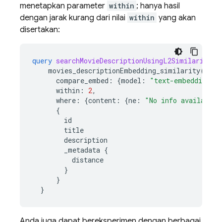
menetapkan parameter
within
; hanya hasil
dengan jarak kurang dari nilai
within
yang akan
disertakan:
query
searchMovieDescriptionUsingL2Similarity
(
movies_descriptionEmbedding_similarity
(
compare_embed
:
{
model
:
"text-embedding-0
within
:
2
,
where
:
{
content
:
{
ne
:
"No info available 
{
id
title
description
_metadata
{
distance
}
}
}
Anda juga dapat bereksperimen dengan berbagai