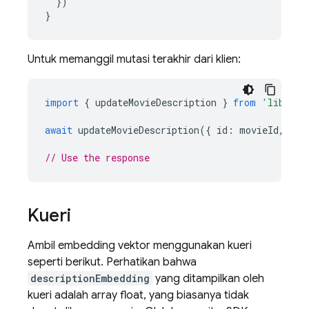
})
}
Untuk memanggil mutasi terakhir dari klien:
import
{
updateMovieDescription
}
from
'lib/dat
await
updateMovieDescription
({
id
:
movieId
,
des
// Use the response
Kueri
Ambil embedding vektor menggunakan kueri
seperti berikut. Perhatikan bahwa
descriptionEmbedding
yang ditampilkan oleh
kueri adalah array float, yang biasanya tidak