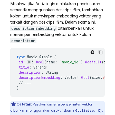
Misalnya, jika Anda ingin melakukan penelusuran
semantik menggunakan deskripsi film, tambahkan
kolom untuk menyimpan embedding vektor yang
terkait dengan deskripsi film. Dalam skema ini,
descriptionEmbedding
ditambahkan untuk
menyimpan embedding vektor untuk kolom
description
.
type
Movie
@table
{
id
:
ID
!
@col
(
name
:
"movie_id"
)
@default
(
id
:
I
title
:
String
!
description
:
String
descriptionEmbedding
:
Vector
!
@col
(
size
:
768
)
//
...
}
Catatan:
Pastikan dimensi penyematan vektor
diberikan menggunakan direktif skema
,
@col(size: X)