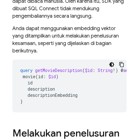
dapat dibaca manusia. Oleh karena itu, SDK yang
dibuat
SQL Connect
tidak mendukung
pengembaliannya secara langsung.
Anda dapat menggunakan embedding vektor
yang ditampilkan untuk melakukan penelusuran
kesamaan, seperti yang dijelaskan di bagian
berikutnya.
query
getMovieDescription
(
$id
:
String
!)
@
auth
(
l
movie
(
id
:
$id
)
id
description
descriptionEmbedding
}
Melakukan penelusuran