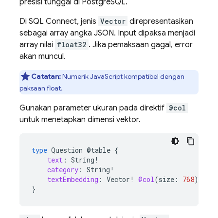
presisi tunggal di PostgreSQL.
Di
SQL Connect
, jenis
Vector
direpresentasikan
sebagai array angka JSON. Input dipaksa menjadi
array nilai
float32
. Jika pemaksaan gagal, error
akan muncul.
Catatan:
Numerik JavaScript kompatibel dengan
paksaan float.
Gunakan parameter ukuran pada direktif
@col
untuk menetapkan dimensi vektor.
type
Question
@table
{
text
:
String
!
category
:
String
!
textEmbedding
:
Vector
!
@col
(
size
:
768
)
}