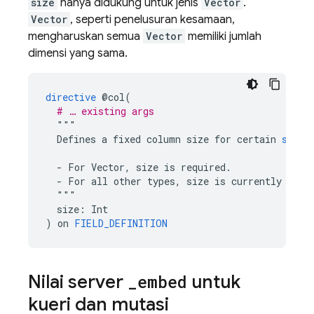
size
hanya didukung untuk jenis
Vector
.
Vector
, seperti penelusuran kesamaan,
mengharuskan semua
Vector
memiliki jumlah
dimensi yang sama.
directive
@col(
# … existing args
"""
Defines
a
fixed
column
size
for
certain
scala
-
For
Vector
,
size
is
required.
-
For
all
other
types
,
size
is
currently
unsu
"""
size:
Int
)
on
FIELD_DEFINITION
Nilai server
_
embed
untuk
kueri dan mutasi