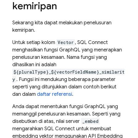
kemiripan
Sekarang kita dapat melakukan penelusuran
kemiripan.
Untuk setiap kolom
Vector
,
SQL Connect
menghasilkan fungsi GraphQL yang menerapkan
penelusuran kesamaan. Nama fungsi yang
dihasilkan ini adalah
${pluralType}_${vectorFieldName}_similarit
y
. Fungsi ini mendukung beberapa parameter
seperti yang ditunjukkan dalam contoh berikut
dan dalam
daftar referensi
.
Anda dapat menentukan fungsi GraphQL yang
memanggil penelusuran kesamaan. Seperti yang
disebutkan di atas, nilai server
_embed
mengarahkan
SQL Connect
untuk membuat
embedding vektor menggunakan API Embedding