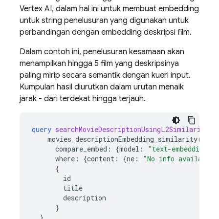
Vertex AI, dalam hal ini untuk membuat embedding
untuk string penelusuran yang digunakan untuk
perbandingan dengan embedding deskripsi film.
Dalam contoh ini, penelusuran kesamaan akan
menampilkan hingga 5 film yang deskripsinya
paling mirip secara semantik dengan kueri input.
Kumpulan hasil diurutkan dalam urutan menaik
jarak - dari terdekat hingga terjauh.
query
searchMovieDescriptionUsingL2Similarity
(
movies_descriptionEmbedding_similarity
(
compare_embed
:
{
model
:
"text-embedding-0
where
:
{
content
:
{
ne
:
"No info available 
{
id
title
description
}
}