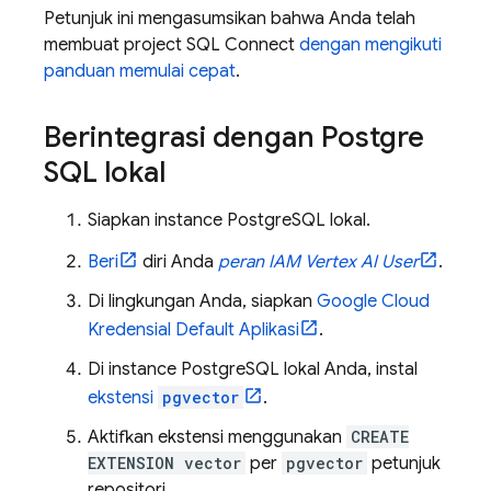
Petunjuk ini mengasumsikan bahwa Anda telah
membuat project
SQL Connect
dengan mengikuti
panduan memulai cepat
.
Berintegrasi dengan Postgre
SQL lokal
Siapkan instance PostgreSQL lokal.
Beri
diri Anda
peran IAM Vertex AI User
.
Di lingkungan Anda, siapkan
Google Cloud
Kredensial Default Aplikasi
.
Di instance PostgreSQL lokal Anda, instal
ekstensi
pgvector
.
Aktifkan ekstensi menggunakan
CREATE
EXTENSION vector
per
pgvector
petunjuk
repositori.