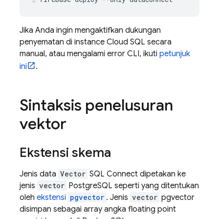
Jika Anda ingin mengaktifkan dukungan
penyematan di instance
Cloud SQL
secara
manual, atau mengalami error CLI, ikuti
petunjuk
ini
.
Sintaksis penelusuran
vektor
Ekstensi skema
Jenis data
Vector
SQL Connect
dipetakan ke
jenis
vector
PostgreSQL seperti yang ditentukan
oleh
ekstensi
pgvector
. Jenis
vector
pgvector
disimpan sebagai array angka floating point