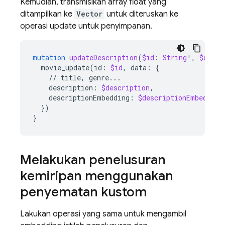
Kemudian, transmisikan array float yang
ditampilkan ke
Vector
untuk diteruskan ke
operasi update untuk penyimpanan.
mutation
updateDescription
(
$id
:
String
!,
$descr
movie_update
(
id
:
$id
,
data
:
{
//
title
,
genre
...
description
:
$description
,
descriptionEmbedding
:
$descriptionEmbedding
})
}
Melakukan penelusuran
kemiripan menggunakan
penyematan kustom
Lakukan operasi yang sama untuk mengambil