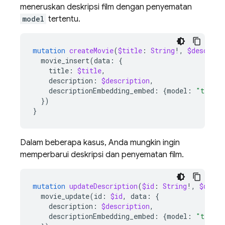
meneruskan deskripsi film dengan penyematan
model
tertentu.
mutation
createMovie
(
$title
:
String
!,
$descript
movie_insert
(
data
:
{
title
:
$title
,
description
:
$description
,
descriptionEmbedding_embed
:
{
model
:
"text-e
})
}
Dalam beberapa kasus, Anda mungkin ingin
memperbarui deskripsi dan penyematan film.
mutation
updateDescription
(
$id
:
String
!,
$descr
movie_update
(
id
:
$id
,
data
:
{
description
:
$description
,
descriptionEmbedding_embed
:
{
model
:
"text-e