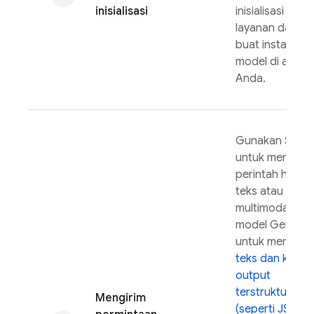
inisialisasi
inisialisasi
layanan dan
buat instance
model di aplikas
Anda.
Gunakan SDK
untuk mengirim
perintah hanya
teks atau
multimodal ke
model
Gemini
untuk membua
teks dan kode
,
output
terstruktur
Mengirim
(seperti JSON)