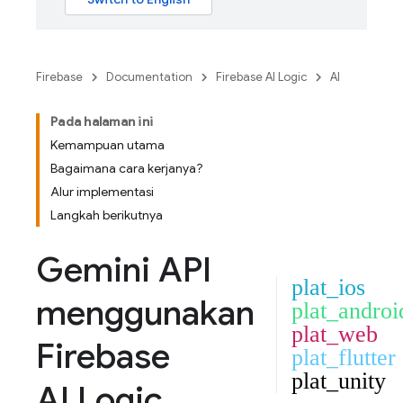
Firebase
Documentation
Firebase AI Logic
AI
Pada halaman ini
Kemampuan utama
Bagaimana cara kerjanya?
Alur implementasi
Langkah berikutnya
Gemini API
plat_ios
menggunakan
plat_androi
plat_web
Firebase
plat_flutter
plat_unity
AI Logic