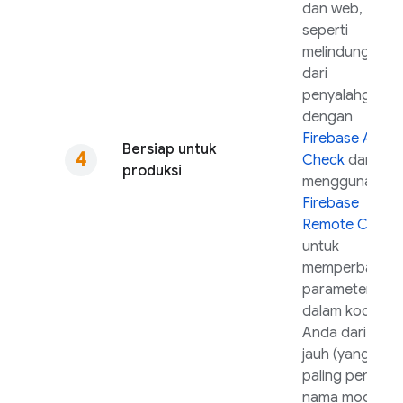
dan web,
seperti
melindungi API
dari
penyalahguna
dengan
Firebase App
Bersiap untuk
Check
dan
produksi
menggunakan
Firebase
Remote Config
untuk
memperbarui
parameter
dalam kode
Anda dari jarak
jauh (yang
paling penting,
nama model).