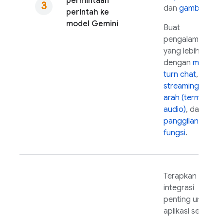
permintaan
dan
gambar
.
perintah ke
model
Gemini
Buat
pengalaman
yang lebih kaya
dengan
multi-
turn chat
,
streaming dua
arah (termasuk
audio)
, dan
panggilan
fungsi
.
Terapkan
integrasi
penting untuk
aplikasi seluler