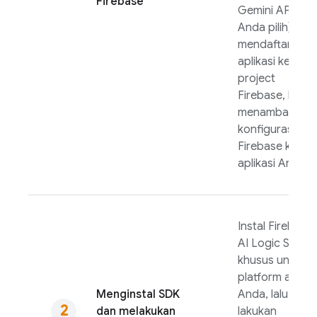
Firebase
Gemini API
yan
Anda pilih),
mendaftarkan
aplikasi ke
project
Firebase, lalu
menambahkan
konfigurasi
Firebase ke
aplikasi Anda.
Instal
Firebase
AI Logic
SDK
khusus untuk
platform aplikas
Menginstal SDK
Anda, lalu
dan melakukan
lakukan