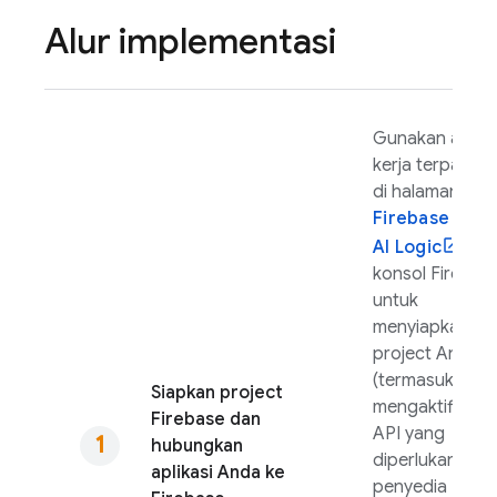
Alur implementasi
Gunakan alur
kerja terpandu
di halaman
Firebase
AI Logic
di
konsol
Firebas
untuk
menyiapkan
project Anda
(termasuk
Siapkan project
mengaktifkan
Firebase dan
API yang
hubungkan
diperlukan unt
aplikasi Anda ke
penyedia