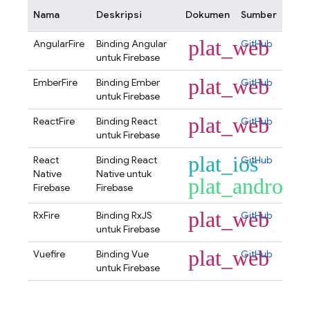
Nama
Deskripsi
Dokumen
Sumber
plat_web
AngularFire
Binding Angular
GitHub
untuk Firebase
plat_web
EmberFire
Binding Ember
GitHub
untuk Firebase
plat_web
ReactFire
Binding React
GitHub
untuk Firebase
plat_ios
React
Binding React
GitHub
Native
Native untuk
plat_android
Firebase
Firebase
plat_web
RxFire
Binding RxJS
GitHub
untuk Firebase
plat_web
Vuefire
Binding Vue
GitHub
untuk Firebase