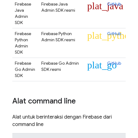
plat_java
Firebase
Firebase Java
GitHub
Java
Admin SDK resmi
Admin
SDK
plat_python
Firebase
Firebase Python
GitHub
Python
Admin SDK resmi
Admin
SDK
plat_go
Firebase
Firebase Go Admin
GitHub
Go Admin
SDK resmi
SDK
Alat command line
Alat untuk berinteraksi dengan Firebase dari
command line