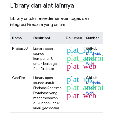
Library dan alat lainnya
Library untuk menyederhanakan tugas dan
integrasi Firebase yang umum
Nama
Deskripsi
Dokumen
Sumber
plat_ios
FirebaseUI
Library open
GitHub
source
(
Android
,
plat_android
komponen UI
Apple
,
untuk berbagai
Web
)
plat_web
fitur Firebase
plat_ios
GeoFire
Library open
GitHub
source untuk
(
Android
,
plat_android
Firebase Realtime
Apple
,
Database
yang
Web
)
plat_web
menambahkan
dukungan untuk
kueri geospasial