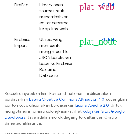
plat_web
FirePad
Library open
GitHub
source untuk
menambahkan
editor bersama
ke aplikasi web
plat_node
Firebase
Utilitas yang
GitHub
Import
membantu
mengimpor file
JSON berukuran
besar ke
Firebase
Realtime
Database
Kecuali dinyatakan lain, konten di halaman ini dilisensikan
berdasarkan
Lisensi Creative Commons Attribution 4.0
, sedangkan
contoh kode dilisensikan berdasarkan
Lisensi Apache 2.0
. Untuk
mengetahui informasi selengkapnya, lihat
Kebijakan Situs Google
Developers
. Java adalah merek dagang terdaftar dari Oracle
dan/atau afiliasinya.