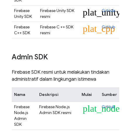
SDK
plat_unity
Firebase
Firebase Unity SDK
GitHub
Unity SDK
resmi
plat_cpp
Firebase
Firebase C ++ SDK
GitHub
C++ SDK
resmi
Admin SDK
Firebase SDK resmi untuk melakukan tindakan
administratif dalam lingkungan istimewa
Nama
Deskripsi
Mulai
Sumber
plat_node
Firebase
Firebase Node.js
GitHub
Node.js
Admin SDK resmi
Admin
SDK