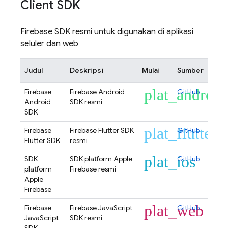
Client SDK
Firebase SDK resmi untuk digunakan di aplikasi
seluler dan web
Judul
Deskripsi
Mulai
Sumber
plat_android
Firebase
Firebase Android
GitHub
Android
SDK resmi
SDK
plat_flutter
Firebase
Firebase Flutter SDK
GitHub
Flutter SDK
resmi
plat_ios
SDK
SDK platform Apple
GitHub
platform
Firebase resmi
Apple
Firebase
plat_web
Firebase
Firebase JavaScript
GitHub
JavaScript
SDK resmi