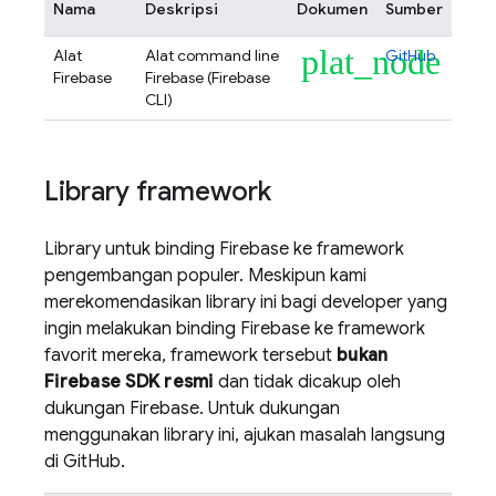
Nama
Deskripsi
Dokumen
Sumber
plat_node
Alat
Alat command line
GitHub
Firebase
Firebase (
Firebase
CLI)
Library framework
Library untuk binding Firebase ke framework
pengembangan populer. Meskipun kami
merekomendasikan library ini bagi developer yang
ingin melakukan binding Firebase ke framework
favorit mereka, framework tersebut
bukan
Firebase SDK resmi
dan tidak dicakup oleh
dukungan Firebase. Untuk dukungan
menggunakan library ini, ajukan masalah langsung
di GitHub.