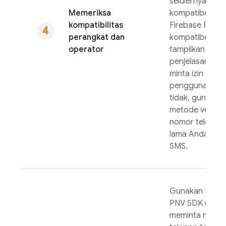
selulernya
Memeriksa
kompatibel de
kompatibilitas
Firebase PNV
. 
perangkat dan
kompatibel,
operator
tampilkan layar
penjelasan, da
minta izin
pengguna. Jika
tidak, gunakan
metode verifika
nomor telepon
lama Anda, sep
SMS.
Gunakan
Fireb
PNV
SDK untuk
meminta nomo