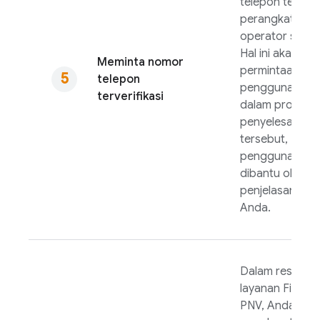
telepon terverif
perangkat dari
operator selule
Hal ini akan me
Meminta nomor
permintaan izin
telepon
pengguna, dan
terverifikasi
dalam proses
penyelesaian iz
tersebut,
pengguna aka
dibantu oleh la
penjelasan dari
Anda.
Dalam respons 
layanan
Fireba
PNV
, Anda aka