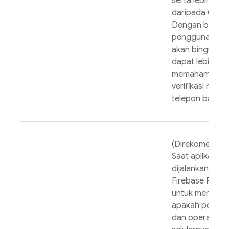
serta lebih am
daripada OTP 
Dengan begitu
pengguna tida
akan bingung 
dapat lebih
memahami alur
verifikasi nomo
telepon baru.
(Direkomendas
Saat aplikasi A
dijalankan, gu
Firebase PNV
S
untuk memerik
apakah perang
dan operator