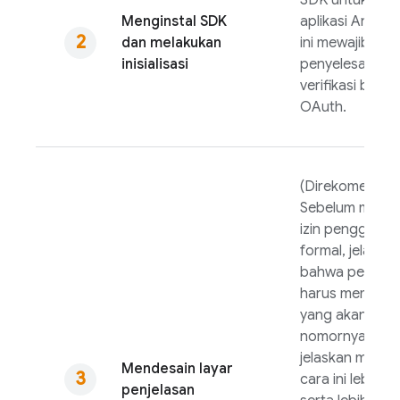
SDK untuk plat
Menginstal SDK
aplikasi Anda.
dan melakukan
ini mewajibkan
inisialisasi
penyelesaian
verifikasi brand
OAuth.
(Direkomendas
Sebelum memic
izin pengguna
formal, jelaska
bahwa penggu
harus memilih 
yang akan diam
nomornya, dan
jelaskan meng
Mendesain layar
cara ini lebih c
penjelasan