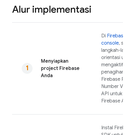
Alur implementasi
Di
Firebase
console
, seles
langkah-langk
orientasi untuk
Menyiapkan
mengaktifkan
project Firebase
penagihan dan
Anda
Firebase Phon
Number Verific
API untuk proj
Firebase Anda.
Instal
Firebase