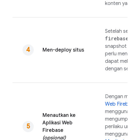
konten yang dip
Setelah semuan
firebase de
snapshot terbar
Men-deploy situs
perlu menguru
dapat melakuka
dengan sekali kl
Dengan menaut
Web Firebase
,
menggunakan
Menautkan ke
mengumpulkan
Aplikasi Web
perilaku untuk a
Firebase
menggunakan
(opsional)