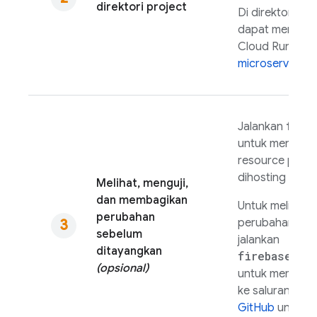
direktori project
Di direktori pro
dapat menyia
Cloud Run
unt
microservice
.
fire
Jalankan
untuk mengemu
resource proje
dihosting secar
Melihat, menguji,
dan membagikan
Untuk melihat
perubahan
perubahan di U
sebelum
jalankan
ditayangkan
firebase ho
(opsional)
untuk membuat
ke saluran prat
GitHub
untuk m