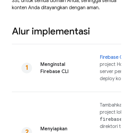
SSL untuk semua domain Anda, sehingga semua
konten Anda ditayangkan dengan aman.
Alur implementasi
Firebase
CLI
me
Menginstal
project
Hostin
Firebase
CLI
server pengem
deploy konten.
Tambahkan aset 
project lokal, l
firebase in
direktori terse
Menyiapkan