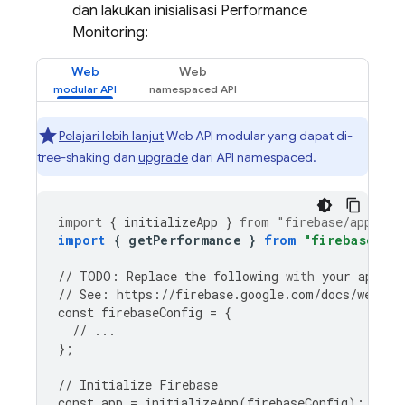
dan lakukan inisialisasi
Performance
Monitoring
:
Web
Web
Pelajari lebih lanjut
Web API modular yang dapat di-
tree-shaking dan
upgrade
dari API namespaced.
import
{
initializeApp
}
from
"firebase/app"
;
import
{
getPerformance
}
from
"firebase/pe
//
TODO
:
Replace
the
following
with
your
app
's 
//
See
:
https
:
//
firebase
.
google
.
com
/
docs
/
web
/
le
const
firebaseConfig
=
{
//
...
};
//
Initialize
Firebase
const
app
=
initializeApp
(
firebaseConfig
);