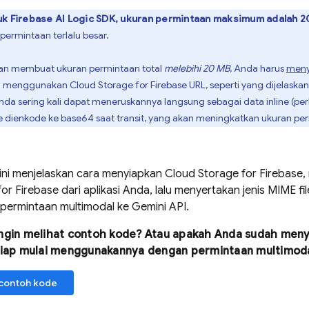
uk
Firebase AI Logic
SDK, ukuran permintaan maksimum adalah 2
a permintaan terlalu besar.
akan membuat ukuran permintaan total
melebihi 20 MB
, Anda harus
meny
an menggunakan
Cloud Storage for Firebase
URL, seperti yang dijelaskan 
Anda sering kali dapat meneruskannya langsung sebagai data inline (pe
ne dienkode ke base64 saat transit, yang akan meningkatkan ukuran pe
 ini menjelaskan cara menyiapkan
Cloud Storage for Firebase
,
for Firebase
dari aplikasi Anda, lalu menyertakan jenis MIME f
permintaan multimodal ke
Gemini API
.
ngin melihat contoh kode? Atau apakah Anda sudah men
iap mulai menggunakannya dengan permintaan multimod
contoh kode