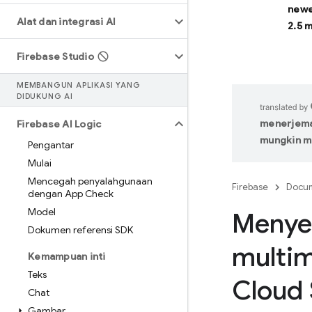
newe
Alat dan integrasi AI
2.5 
Firebase Studio
MEMBANGUN APLIKASI YANG
DIDUKUNG AI
menerjemah
Firebase AI Logic
mungkin m
Pengantar
Mulai
Mencegah penyalahgunaan
Firebase
Docum
dengan App Check
Model
Menyer
Dokumen referensi SDK
multim
Kemampuan inti
Teks
Cloud 
Chat
Gambar