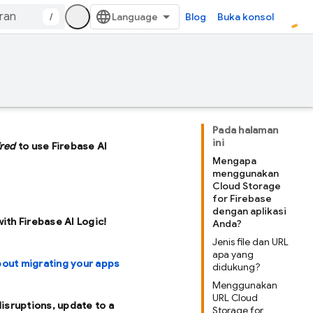
/
Blog
Buka konsol
Pada halaman
ini
ired
to use Firebase AI
Mengapa
menggunakan
Cloud Storage
for Firebase
dengan aplikasi
with Firebase AI Logic!
Anda?
Jenis file dan URL
apa yang
bout migrating your apps
didukung?
Menggunakan
URL Cloud
disruptions, update to a
Storage for