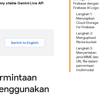
 Any stable Gemini Live API
Firebase dengan
Firebase AI Logic
Langkah 1:
Menyiapkan
Cloud Storage
for Firebase
Langkah 2:
Mengupload
file ke bucket
Langkah 3:
Menyertakan
jenis MIME dan
URL file dalam
permintaan
multimodal
ermintaan
menggunakan