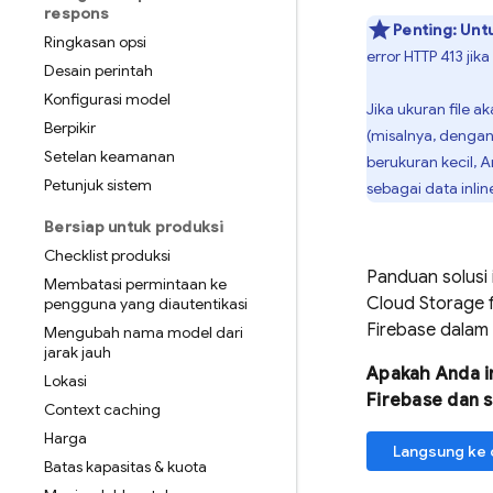
respons
Penting:
Unt
Ringkasan opsi
error HTTP 413 jik
Desain perintah
Konfigurasi model
Jika ukuran file 
Berpikir
(misalnya, deng
Setelan keamanan
berukuran kecil, 
Petunjuk sistem
sebagai data inli
Bersiap untuk produksi
Checklist produksi
Panduan solusi
Membatasi permintaan ke
Cloud Storage 
pengguna yang diautentikasi
Firebase
dalam 
Mengubah nama model dari
jarak jauh
Apakah Anda i
Lokasi
Firebase
dan s
Context caching
Harga
Langsung ke 
Batas kapasitas & kuota