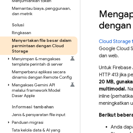
Menjumlahkan token
Memantau biaya
,
penggunaan
,
Mengap
dan metrik
dengan 
Solusi
Ringkasan
Menyertakan file besar dalam
Cloud Storage 
permintaan dengan Cloud
Google Cloud 
Storage
dan web.
Menyimpan & mengakses
template perintah di server
Untuk
Firebase 
Memperbarui aplikasi secara
HTTP 413 jika p
dinamis dengan Remote Config
20 MB, gunak
Mengakses Gemini API
multimodal.
Nam
melalui framework Model
Dasar Apple
inline (perhati
meningkatkan u
Informasi tambahan
Jenis & persyaratan file input
Berikut bebe
Panduan migrasi
Anda dapa
Tata kelola data & AI yang