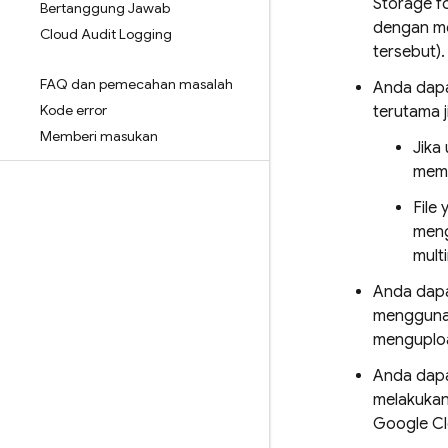
Storage f
Bertanggung Jawab
dengan me
Cloud Audit Logging
tersebut).
FAQ dan pemecahan masalah
Anda dapa
Kode error
terutama j
Memberi masukan
Jika
memu
File
meng
mult
Anda dapa
menggun
menguploa
Anda dapa
melakukan
Google Cl