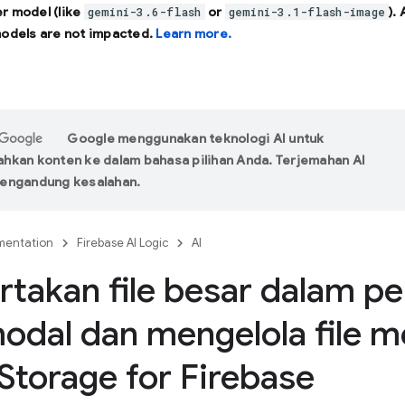
r model (like
or
).
gemini-3.6-flash
gemini-3.1-flash-image
models are not impacted.
Learn more.
Google menggunakan teknologi AI untuk
kan konten ke dalam bahasa pilihan Anda. Terjemahan AI
engandung kesalahan.
entation
Firebase AI Logic
AI
takan file besar dalam p
odal dan mengelola file 
Storage for Firebase