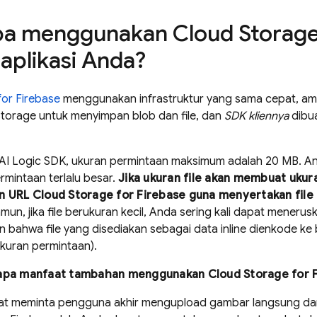
a menggunakan
Cloud Storage
aplikasi Anda?
for Firebase
menggunakan infrastruktur yang sama cepat, am
Storage
untuk menyimpan blob dan file, dan
SDK kliennya
dibua
AI Logic
SDK, ukuran permintaan maksimum adalah 20 MB. A
ermintaan terlalu besar.
Jika ukuran file akan membuat ukur
an URL
Cloud Storage for Firebase
guna menyertakan file
un, jika file berukuran kecil, Anda sering kali dapat meneru
kan bahwa file yang disediakan sebagai data inline dienkode ke
kuran permintaan).
rapa manfaat tambahan menggunakan
Cloud Storage for 
t meminta pengguna akhir mengupload gambar langsung dari