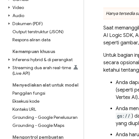
Video
Hanya tersedia 
Audio
Dokumen (PDF)
Saat memanggi
Output terstruktur (JSON)
AI Logic
SDK, A
Respons aliran data
seperti gambar,
Kemampuan khusus
Untuk bagian in
Inferensi hybrid & di perangkat
secara opsional
Streaming dua arah real-time
ketahui tentang f
(Live API)
Anda dap
Menyediakan alat untuk model
(seperti 
Panggilan fungsi
Vertex AI)
Eksekusi kode
Anda mene
Konteks URL
gs://
) d
Grounding - Google Penelusuran
yang diup
Grounding - Google Maps
Anda haru
Mengontrol pembuatan