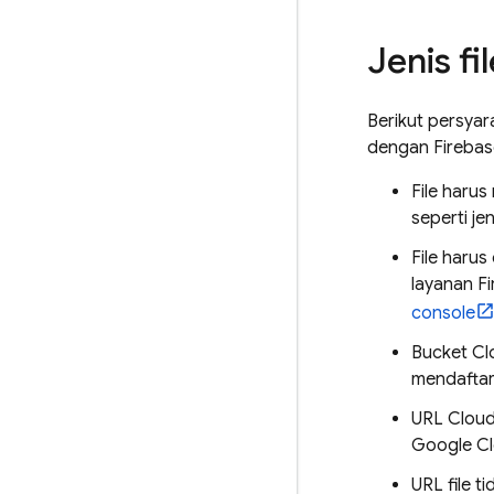
Jenis f
Berikut persyar
dengan
Firebas
File haru
seperti je
File harus
layanan Fi
console
Bucket
Cl
mendaftark
URL
Cloud
Google Cl
URL file t