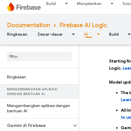
Build
Menjalankan
Solu
Documentation
Firebase AI Logic
Ringkasan
Dasar-dasar
AI
Build
Starting N
Logic.
Lea
Ringkasan
Model upd
MENGEMBANGKAN APLIKASI
The 
DENGAN BANTUAN AI
Lear
Mengembangkan aplikasi dengan
All 
bantuan AI
to u
Gemini di Firebase
Gemi