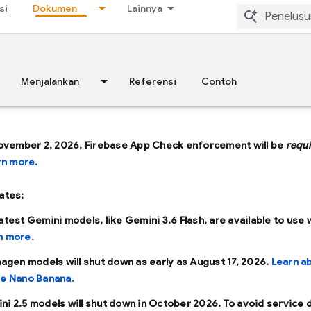
si
Dokumen
Lainnya
Menjalankan
Referensi
Contoh
ovember 2, 2026, Firebase App Check enforcement will be
requ
rn more.
ates:
latest Gemini models, like
Gemini 3.6 Flash
, are available to use 
n more.
Imagen models will shut down as early as
August 17, 2026
.
Learn a
se Nano Banana.
ni 2.5 models will shut down in
October 2026
. To avoid service 