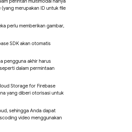
lam perintah multimodal hanya
e
(yang merupakan ID untuk file
eka perlu memberikan gambar,
base
SDK akan otomatis
pa pengguna akhir harus
 (seperti dalam permintaan
loud Storage for Firebase
a yang diberi otorisasi untuk
oud
, sehingga Anda dapat
anscoding video menggunakan