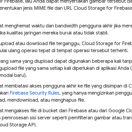
or Firebase
, lalu Anda dapat menyertakan gambar tersebut da
nentukan jenis MIME file dan URL
Cloud Storage for Firebas
t menghemat waktu dan bandwidth pengguna akhir jika mer
ika kualitas jaringan mereka buruk atau tidak stabil.
 upload atau download file terganggu,
Cloud Storage for Fire
lai ulang operasi tepat di tempat operasi tersebut terhenti.
 yang sama yang diupload dapat digunakan beberapa kali tan
upload file yang sama setiap kali diperlukan di aplikasi Anda
imodal baru).
t membatasi akses pengguna akhir ke file yang disimpan di
C
akan
Firebase Security Rules
, yang hanya mengizinkan penggun
d, mendownload, atau menghapus file.
t mengakses file di bucket dari Firebase atau dari
Google Cl
 pemrosesan sisi server seperti pemfilteran gambar atau tr
oud Storage
API.