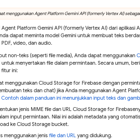
saat menggunakan
Agent Platform
Gemini API (formerly Vertex AI)
sebagai
l
Agent Platform
Gemini API (formerly Vertex AI)
dari aplikas
nda dapat meminta model Gemini untuk membuat teks berdasa
 PDF, video, dan audio.
put non-teks (seperti file media), Anda dapat menggunakan
C
 untuk menyertakan file dalam permintaan. Secara umum, beri
itur ini:
at menggunakan
Cloud Storage for Firebase
dengan perminta
pembuatan teks dan chat) jika Anda menggunakan
Agent Platf
.
Contoh dalam panduan ini menunjukkan input teks dan gamb
ntukan jenis MIME file dan URL
Cloud Storage for Firebase
ny
alam input permintaan. Nilai ini adalah metadata yang otomatis
load ke
Cloud Storage
bucket.
s menggunakan jenis
file dan URL
yang didukung.