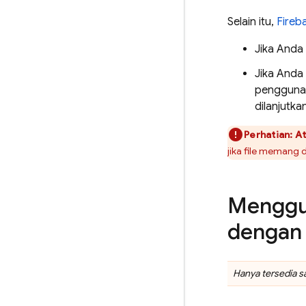
Selain itu,
Fireb
Jika Anda 
Jika Anda 
pengguna a
dilanjutk
Perhatian:
At
jika file memang 
Menggu
denga
Hanya tersedia 