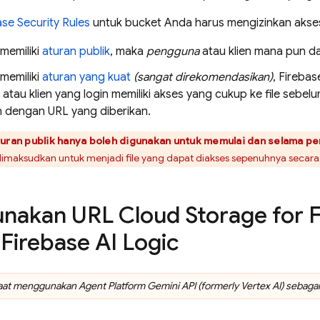
ase Security Rules
untuk bucket Anda harus mengizinkan akses 
memiliki
aturan publik
, maka
pengguna
atau klien mana pun da
memiliki
aturan yang kuat
(sangat direkomendasikan)
, Fireba
tau klien yang login memiliki akses yang cukup ke file sebel
an dengan URL yang diberikan.
uran publik hanya boleh digunakan untuk memulai dan selama p
dimaksudkan untuk menjadi file yang dapat diakses sepenuhnya secara 
nakan URL
Cloud Storage for 
n
Firebase AI Logic
saat menggunakan
Agent Platform
Gemini API (formerly Vertex AI)
sebagai