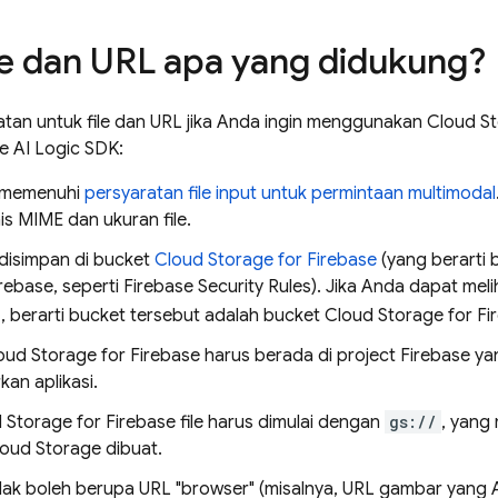
ile dan URL apa yang didukung?
atan untuk file dan URL jika Anda ingin menggunakan
Cloud St
e AI Logic
SDK:
s memenuhi
persyaratan file input untuk permintaan multimodal
nis MIME dan ukuran file.
 disimpan di bucket
Cloud Storage for Firebase
(yang berarti 
rebase, seperti
Firebase Security Rules
). Jika Anda dapat mel
, berarti bucket tersebut adalah bucket
Cloud Storage for Fi
oud Storage for Firebase
harus berada di project Firebase 
an aplikasi.
 Storage for Firebase
file harus dimulai dengan
gs://
, yang
oud Storage
dibuat.
idak boleh berupa URL "browser" (misalnya, URL gambar yang 