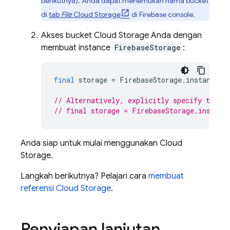
berikutnya). Anda dapat menemukan nama bucket
di
tab
File
Cloud Storage
di
Firebase
console.
Akses bucket Cloud Storage Anda dengan
membuat instance
FirebaseStorage
:
final
storage
=
FirebaseStorage
.
instance
;
// Alternatively, explicitly specify the b
// final storage = FirebaseStorage.instanc
Anda siap untuk mulai menggunakan Cloud
Storage.
Langkah berikutnya? Pelajari cara
membuat
referensi Cloud Storage
.
Penyiapan lanjutan