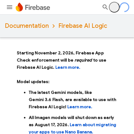
Documentation
Firebase AI Logic
Starting November 2, 2026, Firebase App
Check enforcement will be
required
to use
Firebase AI Logic.
Learn more.
Model updates:
The latest Gemini models, like
Gemini 3.6 Flash
, are available to use with
Firebase AI Logic!
Learn more.
All Imagen models will shut down as early
as
August 17, 2026
.
Learn about migrating
your apps to use Nano Banana.