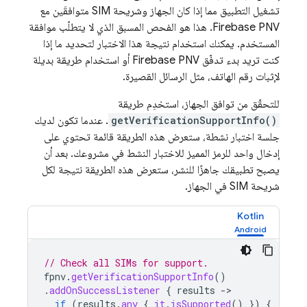
تشغيل التطبيق مما إذا كان الجهاز وشريحة SIM متوافقَين مع
Firebase PNV
. هذا هو الفحص المسبق الذي لا يتطلّب موافقة
المستخدم. يمكنك استخدام نتيجة هذا الاختبار لتحديد ما إذا
كنت تريد بدء تدفّق
Firebase PNV
أو استخدام طريقة بديلة
لإثبات رقم الهاتف، مثل الرسائل القصيرة.
للتحقّق من توافق الجهاز، استخدِم طريقة
getVerificationSupportInfo()
. عندما تكون لديك
جلسة اختبار نشطة، ستعرض هذه الطريقة قائمة تحتوي على
إدخال واحد للرمز المميز للاختبار النشط في مشروعك. بعد أن
يصبح تطبيقك جاهزًا للنشر، ستعرض هذه الطريقة نتيجة لكل
شريحة SIM في الجهاز.
Kotlin
// Check all SIMs for support.
fpnv
.
getVerificationSupportInfo
()
.
addOnSuccessListener
{
results
-
if
(
results
.
any
{
it
.
isSupported
()
})
{