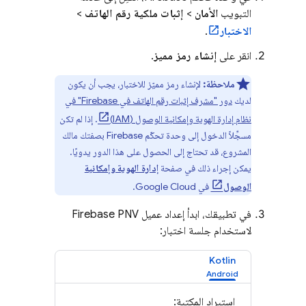
التبويب
الأمان
>
إثبات ملكية رقم الهاتف
>
الاختبار
.
انقر على
إنشاء رمز مميز
.
ملاحظة:
لإنشاء رمز مميّز للاختبار، يجب أن يكون
لديك
دور "مشرف إثبات رقم الهاتف في Firebase" في
نظام إدارة الهوية وإمكانية الوصول (IAM)
. إذا لم تكن
مسجِّلاً الدخول إلى وحدة تحكّم
Firebase
بصفتك مالك
المشروع، قد تحتاج إلى الحصول على هذا الدور يدويًا.
يمكن إجراء ذلك في صفحة
إدارة الهوية وإمكانية
الوصول
في
Google Cloud
.
في تطبيقك، ابدأ إعداد عميل
Firebase PNV
لاستخدام جلسة اختبار:
Kotlin
استيراد المكتبة: