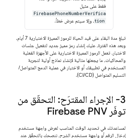
فقط على مثيل
FirebasePhoneNumberVerifica
tion
، وإلا سيتم عرض خطأ.
تبلغ مدة البقاء على قيد الحياة للرموز المميزة الاختبارية 7 أيام،
وبعد هذه الفترة، عليك إنشاء رمز مميز جديد لتفعيل جلسات
الاختبار. تعمل الرموز المميزة الاختبارية على الأجهزة الفعلية
والمحاكيات، ما يجعلها مثالية لإنشاء نماذج أولية لتجربة
المستخدم في تطبيقك أو الاختبار في عملية الدمج المتواصل/
التسليم المتواصل (CI/CD).
3- الإجراء المقترَح: التحقّق من
توفّر
Firebase PNV
لمساعدتك في تحديد الوقت المناسب لعرض واجهة مستخدم
إدخال الرقم أو واجهة مستخدم الشرح، ننصحك بالتحقّق عند