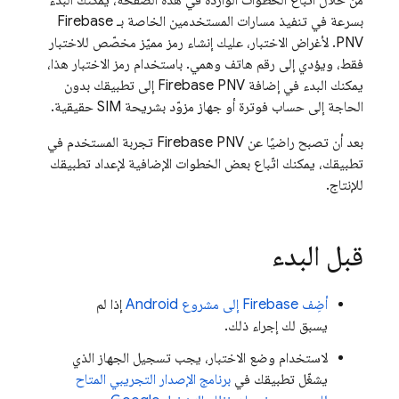
من خلال اتّباع الخطوات الواردة في هذه الصفحة، يمكنك البدء
بسرعة في تنفيذ مسارات المستخدمين الخاصة بـ
Firebase
PNV
. لأغراض الاختبار، عليك إنشاء رمز مميّز مخصّص للاختبار
فقط، ويؤدي إلى رقم هاتف وهمي. باستخدام رمز الاختبار هذا،
يمكنك البدء في إضافة
Firebase PNV
إلى تطبيقك بدون
الحاجة إلى حساب فوترة أو جهاز مزوّد بشريحة SIM حقيقية.
بعد أن تصبح راضيًا عن
Firebase PNV
تجربة المستخدم في
تطبيقك، يمكنك اتّباع بعض الخطوات الإضافية لإعداد تطبيقك
للإنتاج.
قبل البدء
أضِف Firebase إلى مشروع Android
إذا لم
يسبق لك إجراء ذلك.
لاستخدام وضع الاختبار، يجب تسجيل الجهاز الذي
يشغّل تطبيقك في
برنامج الإصدار التجريبي المتاح