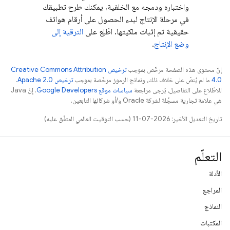
واختباره ودمجه مع الخلفية، يمكنك طرح تطبيقك
في مرحلة الإنتاج لبدء الحصول على أرقام هواتف
حقيقية تم إثبات ملكيتها. اطّلِع على
الترقية إلى
وضع الإنتاج
.
إنّ محتوى هذه الصفحة مرخّص بموجب
ترخيص Creative Commons Attribution
4.0‏
ما لم يُنصّ على خلاف ذلك، ونماذج الرموز مرخّصة بموجب
ترخيص Apache 2.0‏
.
للاطّلاع على التفاصيل، يُرجى مراجعة
سياسات موقع Google Developers‏
. إنّ Java
هي علامة تجارية مسجَّلة لشركة Oracle و/أو شركائها التابعين.
تاريخ التعديل الأخير: 2026-07-11 (حسب التوقيت العالمي المتفَّق عليه)
التعلّم
الأدلة
المراجع
النماذج
المكتبات