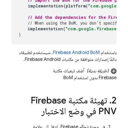
// Import the 
BoM
 for the Firebase platf
implementation
(
platform
(
"com.google.fir
// Add the dependencies for the 
Firebas
// When using the 
BoM
, you don't specify ve
implementation
(
"com.google.firebase:fir
}
باستخدام
Firebase Android BoM
، سيستخدم تطبيقك
دائمًا إصدارات متوافقة من مكتبات Firebase Android.
(طريقة بديلة)
أضِف تبعيات مكتبة
Firebase
بدون
استخدام
BoM
2
.
تهيئة مكتبة
Firebase
PNV
في وضع الاختبار
في وحدة تحكّم
Firebase
، انتقِل إلى علامة