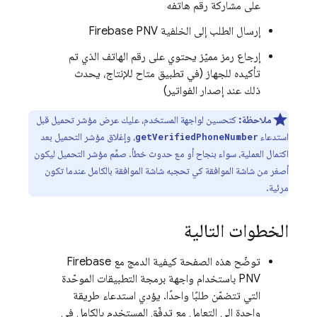
على مشاركة رقم هاتفه
إرسال الطلب إلى الخلفية
Firebase PNV
إرجاع رمز مميّز يحتوي على رقم الهاتف الذي تم
تأكيده للجهاز (في تطبيق متاح للإنتاج، يحدث
ذلك عند إصدار الفواتير)
ملاحظة:
كتحسين لواجهة المستخدم، عليك عرض مؤشر تحميل قبل
استدعاء
، وإغلاق مؤشر التحميل بعد
getVerifiedPhoneNumber
اكتمال العملية، سواء بنجاح أو مع حدوث خطأ. صمِّم مؤشر التحميل ليكون
أصغر من شاشة الموافقة كي تحجبه شاشة الموافقة بالكامل عندما تكون
مرئية.
الخطوات التالية
توضّح هذه الصفحة كيفية الدمج مع
Firebase
PNV
باستخدام واجهة برمجة التطبيقات الموحّدة
التي تتضمّن طلبًا واحدًا. يؤدي استدعاء طريقة
واحدة إلى التعامل مع تدفّق المستخدم بالكامل في