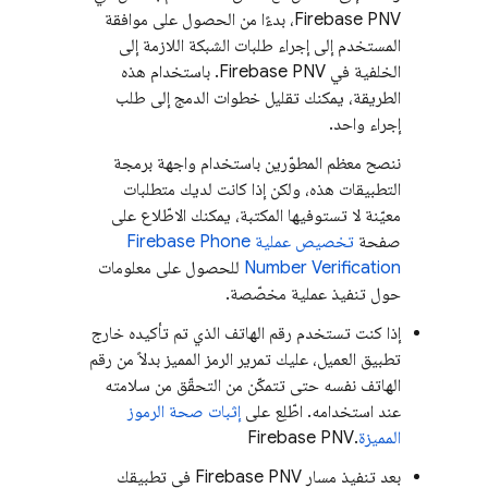
Firebase PNV
، بدءًا من الحصول على موافقة
المستخدم إلى إجراء طلبات الشبكة اللازمة إلى
الخلفية في
Firebase PNV
. باستخدام هذه
الطريقة، يمكنك تقليل خطوات الدمج إلى طلب
إجراء واحد.
ننصح معظم المطوّرين باستخدام واجهة برمجة
التطبيقات هذه، ولكن إذا كانت لديك متطلبات
معيّنة لا تستوفيها المكتبة، يمكنك الاطّلاع على
صفحة
تخصيص عملية
Firebase Phone
Number Verification
للحصول على معلومات
حول تنفيذ عملية مخصّصة.
إذا كنت تستخدم رقم الهاتف الذي تم تأكيده خارج
تطبيق العميل، عليك تمرير الرمز المميز بدلاً من رقم
الهاتف نفسه حتى تتمكّن من التحقّق من سلامته
عند استخدامه. اطّلِع على
إثبات صحة الرموز
المميزة
.
Firebase PNV
بعد تنفيذ مسار
Firebase PNV
في تطبيقك