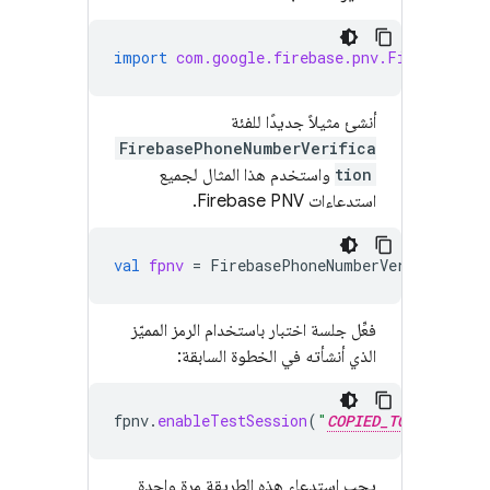
import
com.google.firebase.pnv.FirebasePho
أنشئ مثيلاً جديدًا للفئة
FirebasePhoneNumberVerifica
tion
واستخدم هذا المثال لجميع
استدعاءات
Firebase PNV
.
val
fpnv
=
FirebasePhoneNumberVerification
فعِّل جلسة اختبار باستخدام الرمز المميّز
الذي أنشأته في الخطوة السابقة:
fpnv
.
enableTestSession
(
"
COPIED_TOKEN_STRIN
يجب استدعاء هذه الطريقة مرة واحدة