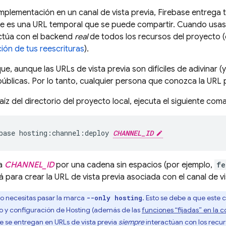
mplementación en un canal de vista previa, Firebase entrega
que es una URL temporal que se puede compartir. Cuando usas 
ctúa con el backend
real
de todos los recursos del proyecto 
ción de tus reescrituras
).
ue, aunque las URLs de vista previa son difíciles de adivinar 
 públicas. Por lo tanto, cualquier persona que conozca la URL 
aíz del directorio del proyecto local, ejecuta el siguiente com
base hosting:channel:deploy 
CHANNEL_ID
a
CHANNEL_ID
por una cadena sin espacios (por ejemplo,
fe
á para crear la URL de vista previa asociada con el canal de vi
o necesitas pasar la marca
. Esto se debe a que est
--only hosting
o y configuración de
Hosting
(además de las
funciones “fijadas” en la c
e se entregan en URLs de vista previa
siempre
interactúan con los recu