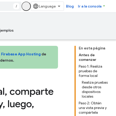
/
Blog
Ir a la consola
jemplos
En esta página
a
Firebase App Hosting
de
Antes de
comenzar
odernos.
Paso 1: Realiza
pruebas de
forma local
Realiza pruebas
desde otros
l
,
comparte
dispositivos
locales
y
,
luego
,
Paso 2: Obtén
una vista previa y
compártela