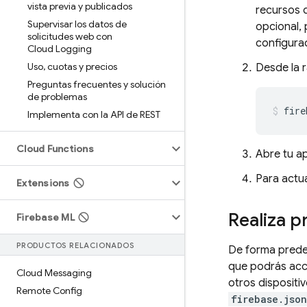
vista previa y publicados
recursos d
Supervisar los datos de
opcional,
solicitudes web con
configura
Cloud Logging
Uso
,
cuotas y precios
Desde la r
Preguntas frecuentes y solución
de problemas
fire
Implementa con la API de REST
Cloud Functions
Abre tu ap
Para actua
Extensions
Realiza p
Firebase ML
PRODUCTOS RELACIONADOS
De forma predet
que podrás acc
Cloud Messaging
otros dispositiv
Remote Config
firebase.json