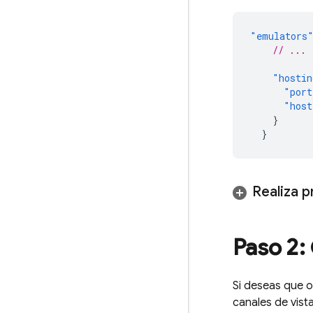
"emulators
// ...
"hostin
"port
"host
}
}
Realiza 
Paso 2:
Si deseas que o
canales de vista