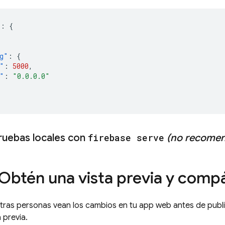
"
:
{
g"
:
{
"
:
5000
,
"
:
"0.0.0.0"
pruebas locales con
firebase serve
(no recome
Obtén una vista previa y compá
tras personas vean los cambios en tu app web antes de publi
 previa.