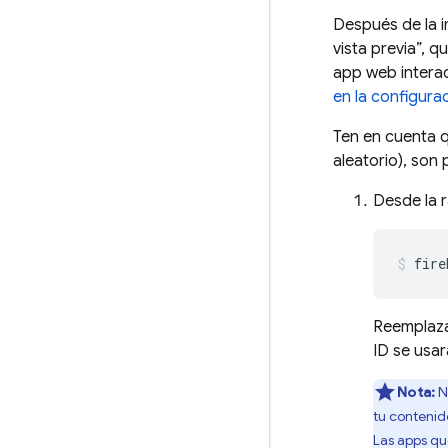
Después de la i
vista previa”, 
app web intera
en la configura
Ten en cuenta q
aleatorio), son
Desde la r
fire
Reemplaz
ID se usar
Nota:
N
tu contenid
Las apps qu