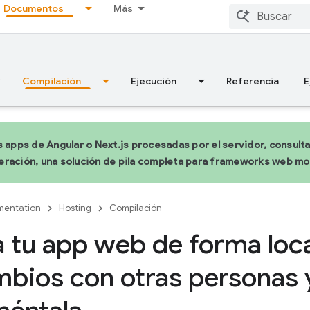
Documentos
Más
Compilación
Ejecución
Referencia
E
s apps de Angular o Next.js procesadas por el servidor, consult
ración, una solución de pila completa para frameworks web m
entation
Hosting
Compilación
 tu app web de forma loca
mbios con otras personas 