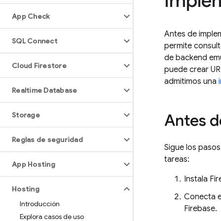
imple
App Check
Antes de implem
SQL Connect
permite consult
de backend emu
Cloud Firestore
puede crear URL
admitimos una
Realtime Database
Storage
Antes 
Reglas de seguridad
Sigue los paso
tareas:
App Hosting
Instala
Fi
Hosting
Conecta el
Introducción
Firebase.
Explora casos de uso