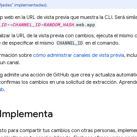
fijadas” implementadas).
p web en la URL de vista previa que muestra la CLI. Será simila
_ID
--
CHANNEL_ID
-
RANDOM_HASH
.web.app
alizar la URL de la vista previa con cambios, ejecuta el mis
 de especificar el mismo
CHANNEL_ID
en el comando.
ormación sobre
cómo administrar canales de vista previa
, inc
un canal.
ng
admite una acción de GitHub que crea y actualiza automát
onfirmas los cambios en una solicitud de extracción. Aprend
ub
.
 Implementa
sto para compartir tus cambios con otras personas, impleme