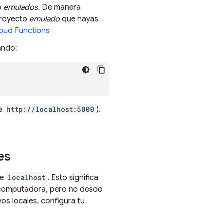
o
emulados
. De manera
proyecto
emulado
que hayas
oud Functions
ando:
te
http://localhost:5000
).
es
de
localhost
. Esto significa
 computadora, pero no desde
vos locales, configura tu