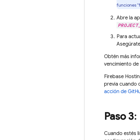
funciones “
Abre la ap
PROJECT
Para actu
Asegúrate
Obtén más inf
vencimiento de 
Firebase Hosti
previa cuando c
acción de GitH
Paso 3
:
Cuando estés li