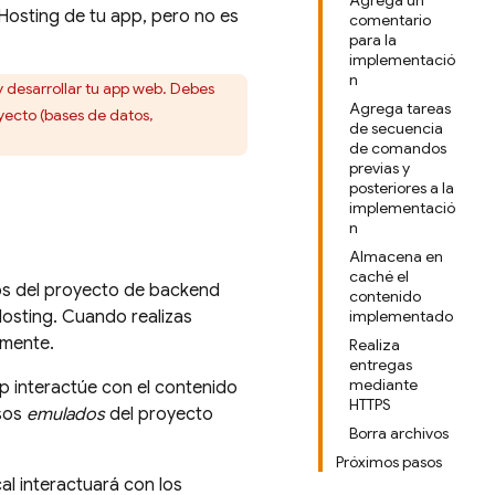
Agrega un
Hosting
de tu app, pero no es
comentario
para la
implementació
n
desarrollar tu app web. Debes
Agrega tareas
yecto (bases de datos,
de secuencia
de comandos
previas y
posteriores a la
implementació
n
Almacena en
caché el
rsos del proyecto de backend
contenido
osting
. Cuando realizas
implementado
lmente.
Realiza
entregas
mediante
p interactúe con el contenido
HTTPS
rsos
emulados
del proyecto
Borra archivos
Próximos pasos
al interactuará con los