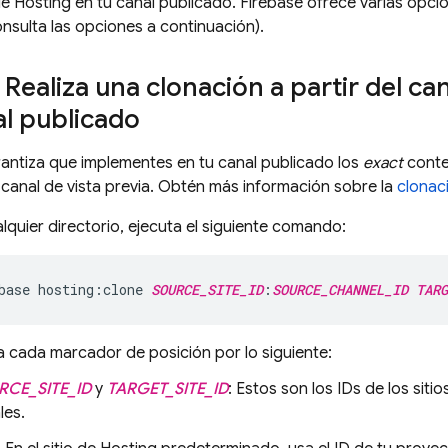
de
Hosting
en tu canal publicado. Firebase ofrece varias opci
nsulta las opciones a continuación).
 Realiza una clonación a partir del can
al publicado
antiza que implementes en tu canal publicado los
exact
conte
canal de vista previa. Obtén más información sobre la
clonac
quier directorio, ejecuta el siguiente comando:
base hosting:clone 
SOURCE_SITE_ID
:
SOURCE_CHANNEL_ID
TARG
 cada marcador de posición por lo siguiente:
RCE_SITE_ID
y
TARGET_SITE_ID
: Estos son los IDs de los siti
les.