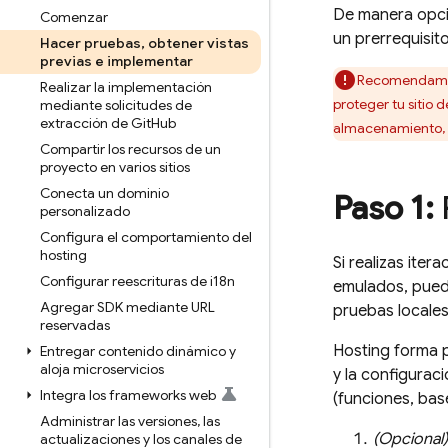
De manera opci
Comenzar
un prerrequisit
Hacer pruebas
,
obtener vistas
previas e implementar
Recomendamos 
Realizar la implementación
proteger tu sitio 
mediante solicitudes de
extracción de Git
Hub
almacenamiento, re
Compartir los recursos de un
proyecto en varios sitios
Conecta un dominio
Paso 1:
personalizado
Configura el comportamiento del
hosting
Si realizas ite
Configurar reescrituras de i18n
emulados, puede
Agregar SDK mediante URL
pruebas locales
reservadas
Hosting
forma 
Entregar contenido dinámico y
aloja microservicios
y la configurac
Integra los frameworks web
(funciones, bas
Administrar las versiones
,
las
(Opcional)
actualizaciones y los canales de