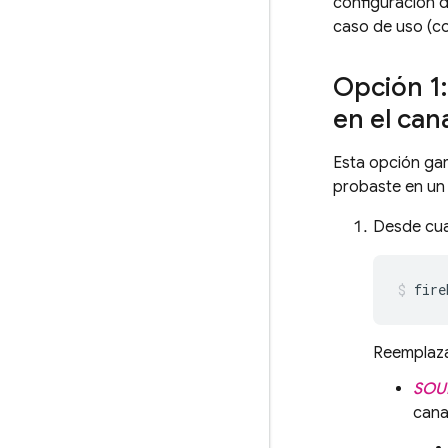
configuración 
caso de uso (co
Opción 1:
en el can
Esta opción gar
probaste en un 
Desde cual
fire
Reemplaza
SOU
cana