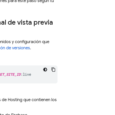
ones para este paso según tu
al de vista previa
nidos y configuración que
ión de versiones
.
ET_SITE_ID
:live
os de
Hosting
que contienen los