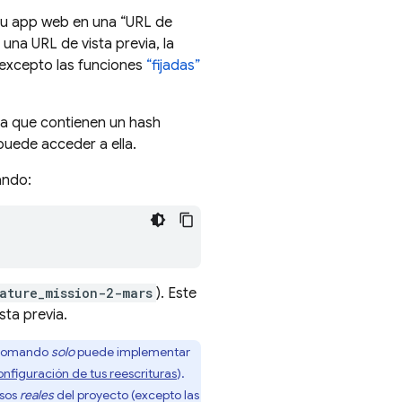
 tu app web en una “URL de
una URL de vista previa, la
(excepto las funciones
“fijadas”
(ya que contienen un hash
puede acceder a ella.
ando:
ature_mission-2-mars
). Este
sta previa.
e comando
solo
puede implementar
onfiguración de tus reescrituras
).
rsos
reales
del proyecto (excepto las