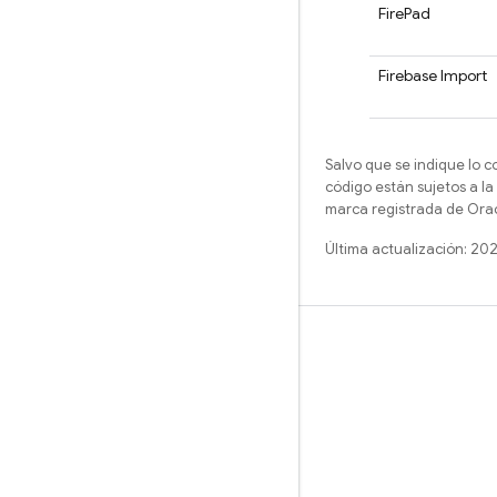
FirePad
Firebase Import
Salvo que se indique lo c
código están sujetos a la
marca registrada de Oracl
Última actualización: 20
Más información
Guías
Referencia
Muestras
Bibliotecas