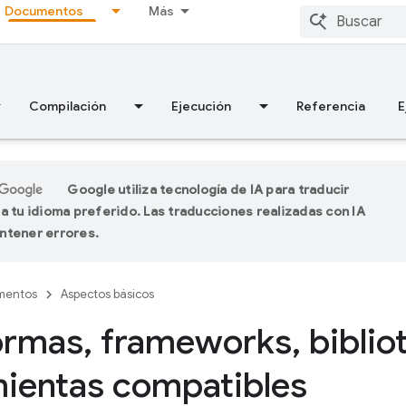
Documentos
Más
Compilación
Ejecución
Referencia
E
Google utiliza tecnología de IA para traducir
a tu idioma preferido. Las traducciones realizadas con IA
ntener errores.
mentos
Aspectos básicos
ormas
,
frameworks
,
biblio
ientas compatibles