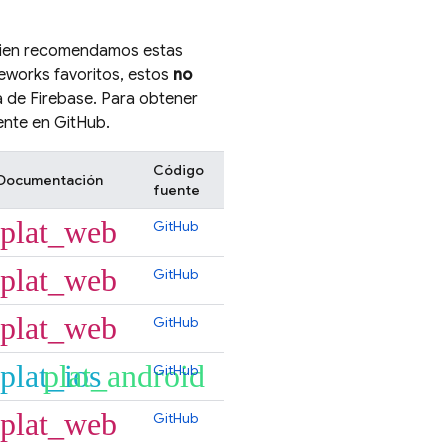
i bien recomendamos estas
meworks favoritos, estos
no
a de Firebase. Para obtener
ente en GitHub.
Código
Documentación
fuente
plat_web
GitHub
plat_web
GitHub
plat_web
GitHub
plat_ios
plat_android
GitHub
plat_web
GitHub