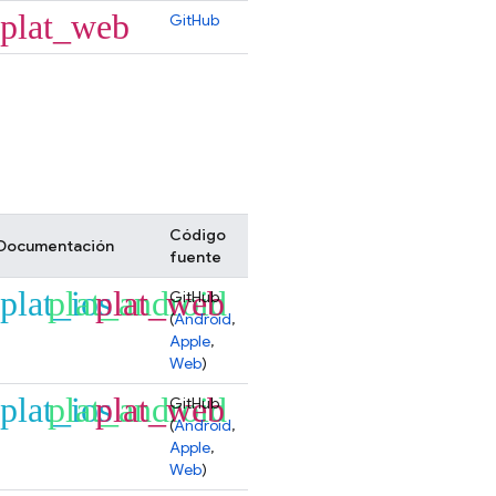
plat_web
GitHub
Código
Documentación
fuente
plat_ios
plat_android
plat_web
GitHub
(
Android
,
Apple
,
Web
)
plat_ios
plat_android
plat_web
GitHub
(
Android
,
Apple
,
Web
)