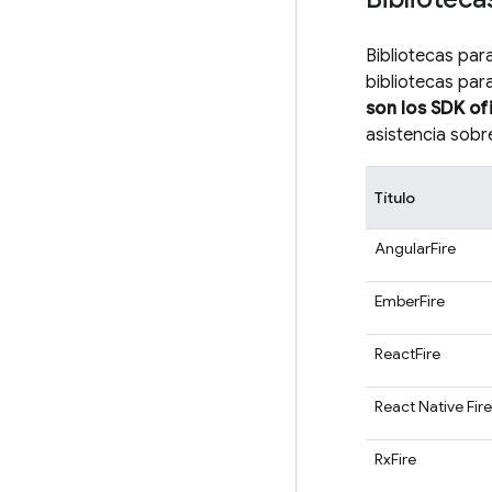
Bibliotecas par
bibliotecas par
son los SDK of
asistencia sobr
Título
AngularFire
EmberFire
ReactFire
React Native Fir
RxFire