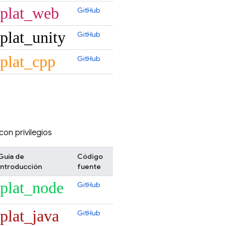
plat_web
GitHub
plat_unity
GitHub
plat_cpp
GitHub
con privilegios
Guía de
Código
introducción
fuente
plat_node
GitHub
plat_java
GitHub