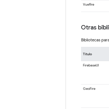
Vuefire
Otras bibl
Bibliotecas par
Título
FirebaseUI
GeoFire