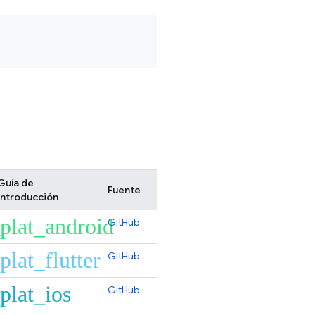
Guía de
Fuente
introducción
plat_android
GitHub
plat_flutter
GitHub
plat_ios
GitHub