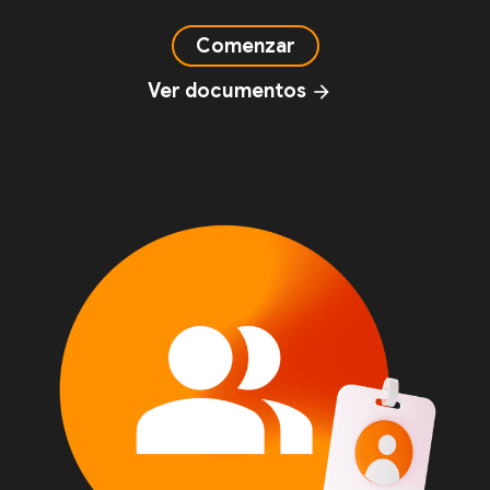
Comenzar
Ver documentos
arrow_forward