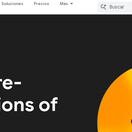
Soluciones
Precios
Más
re-
ions of