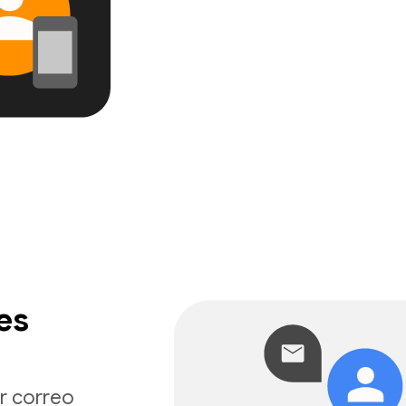
es
or correo