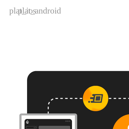
plat_ios
plat_android