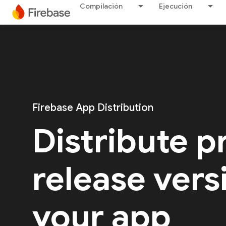
Compilación
Ejecución
Firebase App Distribution
Distribute p
release vers
your app