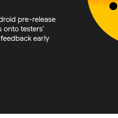
roid pre-release
 onto testers'
 feedback early