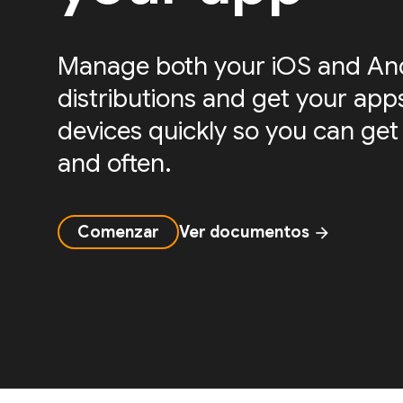
Manage both your iOS and And
distributions and get your apps
devices quickly so you can get
and often.
Comenzar
Ver documentos
arrow_forward