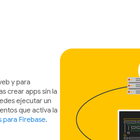
web y para
s crear apps sin la
edes ejecutar un
ntos que activa la
s para Firebase
.