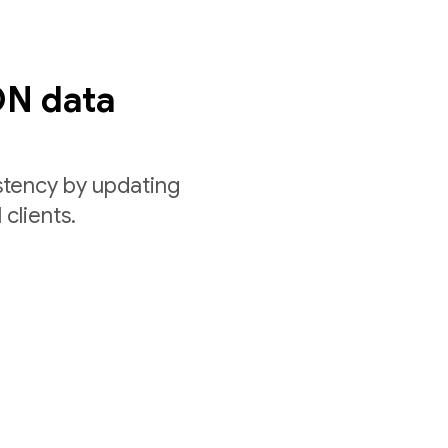
ON data
stency by updating
 clients.