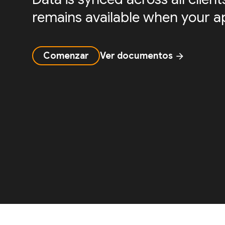
remains available when your ap
Comenzar
Ver documentos
arrow_forward