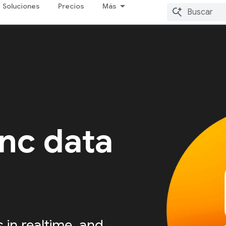
Soluciones
Precios
Más
nc data
s in realtime, and