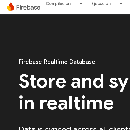
Compilación
Ejecución
Firebase Realtime Database
Store and sy
in realtime
Data is synced across all client