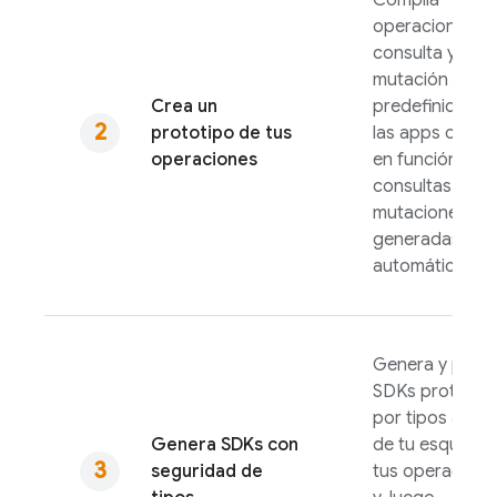
Compila
operaciones d
consulta y
mutación
Crea un
predefinidas p
prototipo de tus
las apps client
operaciones
en función de l
consultas y
mutaciones
generadas
automáticamen
Genera y prue
SDKs protegid
por tipos a part
Genera SDKs con
de tu esquema
seguridad de
tus operacione