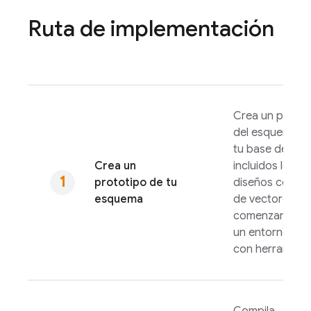
Ruta de implementación
Crea un protot
del esquema d
tu base de dat
Crea un
incluidos los
prototipo de tu
diseños con ti
esquema
de vectores,
comenzando e
un entorno loca
con herramient