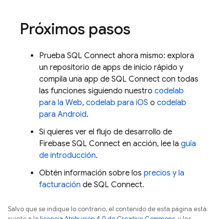
Próximos pasos
Prueba
SQL Connect
ahora mismo: explora
un repositorio de apps de inicio rápido y
compila una app de
SQL Connect
con todas
las funciones siguiendo nuestro
codelab
para la Web
,
codelab para iOS
o
codelab
para Android
.
Si quieres ver el flujo de desarrollo de
Firebase SQL Connect
en acción, lee la
guía
de introducción
.
Obtén información sobre los
precios y la
facturación
de
SQL Connect
.
Salvo que se indique lo contrario, el contenido de esta página está
sujeto a la
licencia Atribución 4.0 de Creative Commons
, y los