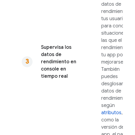
datos de
rendimiento de
tus usuarios
para conocer
situaciones en
las que el
Supervisa los
rendimiento de
datos de
tu app podría
rendimiento en
mejorarse.
console en
También
tiempo real
puedes
desglosar los
datos de
rendimiento
según
atributos
,
como la
versión de la
app, el país, el