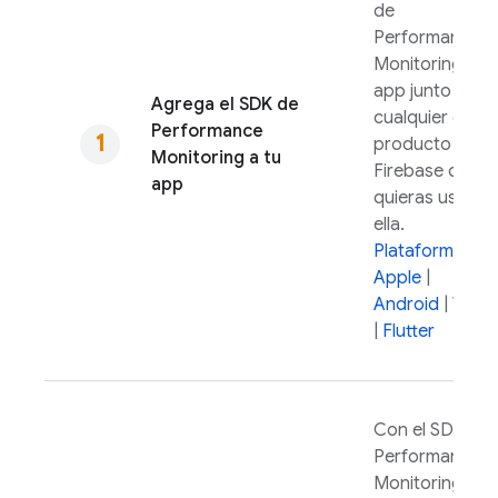
de
Performance
Monitoring
a tu
app junto con
Agrega el SDK de
cualquier otro
Performance
producto de
Monitoring
a tu
Firebase que
app
quieras usar en
ella.
Plataformas de
Apple
|
Android
|
Web
|
Flutter
Con el SDK de
Performance
Monitoring
,