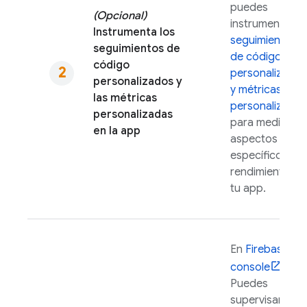
puedes
(Opcional)
instrumentar
Instrumenta los
seguimientos
seguimientos de
de códigos
código
personalizados
personalizados y
y métricas
las métricas
personalizadas
personalizadas
para medir
en la app
aspectos
específicos del
rendimiento de
tu app.
En
Firebase
console
,
Puedes
supervisar los