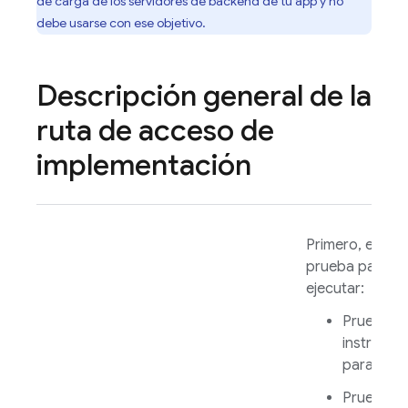
de carga de los servidores de backend de tu app y no
debe usarse con ese objetivo.
Descripción general de la
ruta de acceso de
implementación
Primero, elige 
prueba para
ejecutar:
Prueba d
instrumen
para
Andr
Prueba R