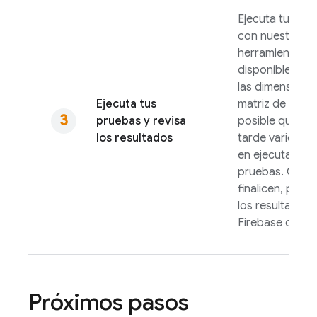
Ejecuta tu pru
con nuestras
herramientas
disponibles. S
las dimensione
Ejecuta tus
matriz de prue
pruebas y revisa
posible que
Te
los resultados
tarde varios m
en ejecutar las
pruebas. Cuan
finalicen, podr
los resultados 
Firebase
conso
Próximos pasos