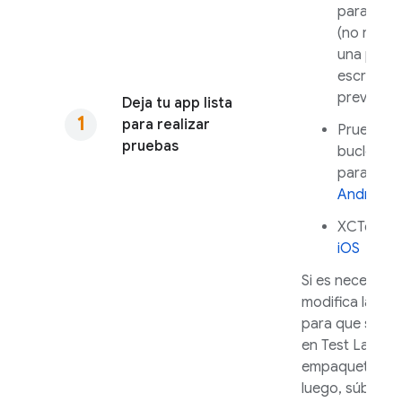
para
Andr
(no requi
una prue
escrita
previamen
Deja tu app lista
para realizar
Prueba d
pruebas
bucle de 
para
iOS
Android
XCTest p
iOS
Si es necesario
modifica la pr
para que se ej
en
Test Lab
. C
empaqueta tu a
luego, súbela a