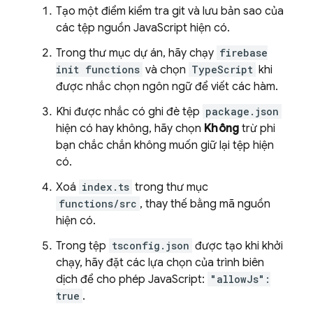
Tạo một điểm kiểm tra git và lưu bản sao của
các tệp nguồn JavaScript hiện có.
Trong thư mục dự án, hãy chạy
firebase
init functions
và chọn
TypeScript
khi
được nhắc chọn ngôn ngữ để viết các hàm.
Khi được nhắc có ghi đè tệp
package.json
hiện có hay không, hãy chọn
Không
trừ phi
bạn chắc chắn không muốn giữ lại tệp hiện
có.
Xoá
index.ts
trong thư mục
functions/src
, thay thế bằng mã nguồn
hiện có.
Trong tệp
tsconfig.json
được tạo khi khởi
chạy, hãy đặt các lựa chọn của trình biên
dịch để cho phép JavaScript:
"allowJs":
true
.