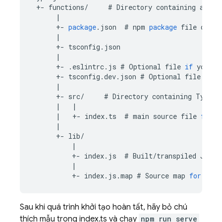
+-
functions
/
#
Directory
containing
all
y
|
+-
package
.
json
#
npm
package
file
descr
|
+-
tsconfig
.
json
|
+-
.
eslintrc
.
js
#
Optional
file
if
you
en
+-
tsconfig
.
dev
.
json
#
Optional
file
that
|
+-
src
/
#
Directory
containing
TypeSc
|
|
|
+-
index
.
ts
#
main
source
file
for
y
|
+-
lib
/
|
+-
index
.
js
#
Built
/
transpiled
JavaS
|
+-
index
.
js
.
map
#
Source
map
for
debu
Sau khi quá trình khởi tạo hoàn tất, hãy bỏ chú
thích mẫu trong index.ts và chạy
npm run serve