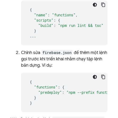
{
"name"
:
"functions"
,
"scripts"
:
{
"build"
:
"npm run lint && tsc"
}
...
Chỉnh sửa
firebase.json
để thêm một lệnh
gọi trước khi triển khai nhằm chạy tập lệnh
bản dựng. Ví dụ:
{
"functions"
:
{
"predeploy"
:
"npm --prefix functions 
}
}