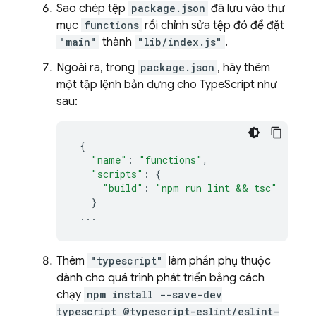
Sao chép tệp
package.json
đã lưu vào thư
mục
functions
rồi chỉnh sửa tệp đó để đặt
"main"
thành
"lib/index.js"
.
Ngoài ra, trong
package.json
, hãy thêm
một tập lệnh bản dựng cho TypeScript như
sau:
{
"name"
:
"functions"
,
"scripts"
:
{
"build"
:
"npm run lint && tsc"
}
...
Thêm
"typescript"
làm phần phụ thuộc
dành cho quá trình phát triển bằng cách
chạy
npm install --save-dev
typescript @typescript-eslint/eslint-