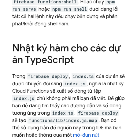
firebase functions:shell
. Hoặc chạy
npm
run serve
hoặc
npm run shell
dưới dạng lối
tắt; cả hai lệnh này đều chạy bản dựng và phân
phát/khởi động shell hàm.
Nhật ký hàm cho các dự
án Type
Script
Trong
firebase deploy
,
index.ts
của dự án sẽ
được chuyển đổi sang
index.js
, nghĩa là nhật ký
Cloud Functions sẽ xuất số dòng từ tệp
index.js
chứ không phải mã bạn đã viết. Để giúp
bạn dễ dàng tìm thấy các đường dẫn và số dòng
tương ứng trong
index.ts
,
firebase deploy
sẽ tạo
functions/lib/index.js.map
. Bạn có
thể sử dụng bản đồ nguồn này trong IDE mà bạn
muốn hoặc thông qua một
mô-đun nút
.