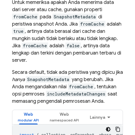
Untuk memeriksa apakah Anda menerima data
dari server atau cache, gunakan properti
fromCache
pada
SnapshotMetadata
di
peristiwa snapshot Anda. Jika
fromCache
adalah
true
, artinya data berasal dari cache dan
mungkin sudah tidak berlaku atau tidak lengkap.
Jika
fromCache
adalah
false
, artinya data
lengkap dan terkini dengan pembaruan terbaru di
server.
Secara default, tidak ada peristiwa yang dipicu jika
hanya
SnapshotMetadata
yang berubah. Jika
Anda mengandalkan nilai
fromCache
, tentukan
opsi pemroses
includeMetadataChanges
saat
memasang pengendali pemrosesan Anda.
Web
Web
Lainnya
import
{
collection
,
onSnapshot
,
where
,
query
}