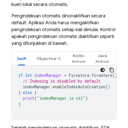
kueri lokal secara otomatis.
Pengindeksan otomatis dinonaktifkan secara
default. Aplikasi Anda harus mengaktifkan
pengindeksan otomatis setiap kali dimulai. Kontrol
apakah pengindeksan otomatis diaktifkan seperti
yang ditunjukkan di bawah.
Kotlin
Java
Swift
Objective-C
if
let
indexManager
=
Firestore
.
firestore
().
per
// Indexing is disabled by default
indexManager
.
enableIndexAutoCreation
()
}
else
{
print
(
"indexManager is nil"
)
}