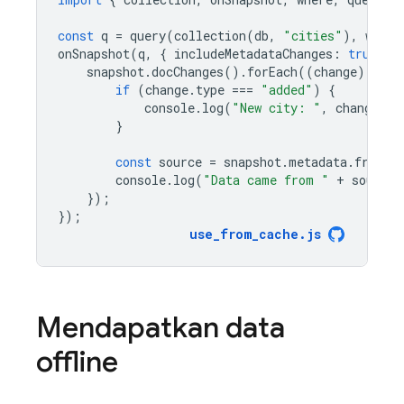
const
q
=
query
(
collection
(
db
,
"cities"
),
where
onSnapshot
(
q
,
{
includeMetadataChanges
:
true
},
snapshot
.
docChanges
().
forEach
((
change
)
=
>
{
if
(
change
.
type
===
"added"
)
{
console
.
log
(
"New city: "
,
change
.
do
}
const
source
=
snapshot
.
metadata
.
fromCa
console
.
log
(
"Data came from "
+
source
)
});
});
use_from_cache
.
js
Mendapatkan data
offline