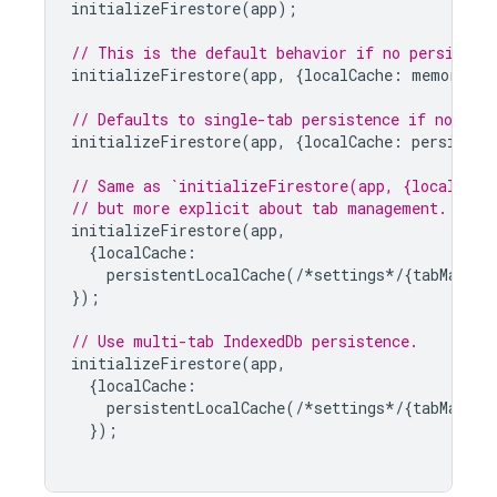
initializeFirestore
(
app
);
// This is the default behavior if no persisten
initializeFirestore
(
app
,
{
localCache
:
memoryLoc
// Defaults to single-tab persistence if no tab
initializeFirestore
(
app
,
{
localCache
:
persisten
// Same as `initializeFirestore(app, {localCach
// but more explicit about tab management.
initializeFirestore
(
app
,
{
localCache
:
persistentLocalCache
(
/*
settings
*/
{
tabManage
});
// Use multi-tab IndexedDb persistence.
initializeFirestore
(
app
,
{
localCache
:
persistentLocalCache
(
/*
settings
*/
{
tabManage
});