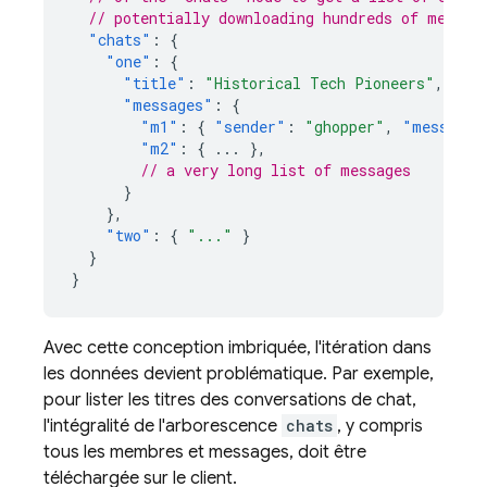
// potentially downloading hundreds of megaby
"chats"
:
{
"one"
:
{
"title"
:
"Historical Tech Pioneers"
,
"messages"
:
{
"m1"
:
{
"sender"
:
"ghopper"
,
"message"
"m2"
:
{
...
},
// a very long list of messages
}
},
"two"
:
{
"..."
}
}
}
Avec cette conception imbriquée, l'itération dans
les données devient problématique. Par exemple,
pour lister les titres des conversations de chat,
l'intégralité de l'arborescence
chats
, y compris
tous les membres et messages, doit être
téléchargée sur le client.