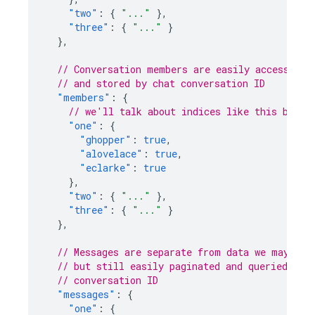
"two"
:
{
"..."
},
"three"
:
{
"..."
}
},
// Conversation members are easily accessible
// and stored by chat conversation ID
"members"
:
{
// we'll talk about indices like this below
"one"
:
{
"ghopper"
:
true
,
"alovelace"
:
true
,
"eclarke"
:
true
},
"two"
:
{
"..."
},
"three"
:
{
"..."
}
},
// Messages are separate from data we may wan
// but still easily paginated and queried, an
// conversation ID
"messages"
:
{
"one"
:
{