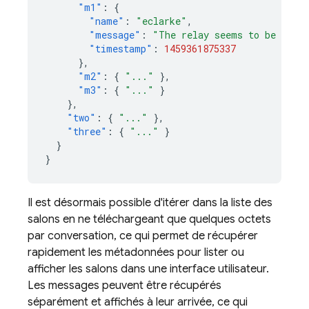
"m1"
:
{
"name"
:
"eclarke"
,
"message"
:
"The relay seems to be malf
"timestamp"
:
1459361875337
},
"m2"
:
{
"..."
},
"m3"
:
{
"..."
}
},
"two"
:
{
"..."
},
"three"
:
{
"..."
}
}
}
Il est désormais possible d'itérer dans la liste des
salons en ne téléchargeant que quelques octets
par conversation, ce qui permet de récupérer
rapidement les métadonnées pour lister ou
afficher les salons dans une interface utilisateur.
Les messages peuvent être récupérés
séparément et affichés à leur arrivée, ce qui