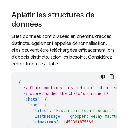
Aplatir les structures de
données
Si les données sont divisées en chemins d'accès
distincts, également appelés dénormalisation,
elles peuvent être téléchargées efficacement lors
d'appels distincts, selon les besoins. Considérez
cette structure aplatie :
{
// Chats contains only meta info about each c
// stored under the chats's unique ID
"chats"
:
{
"one"
:
{
"title"
:
"Historical Tech Pioneers"
,
"lastMessage"
:
"ghopper: Relay malfunctio
"timestamp"
:
1459361875666
},