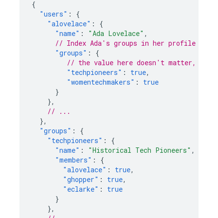
{
"users"
:
{
"alovelace"
:
{
"name"
:
"Ada Lovelace"
,
// Index Ada's groups in her profile
"groups"
:
{
// the value here doesn't matter, just
"techpioneers"
:
true
,
"womentechmakers"
:
true
}
},
// ...
},
"groups"
:
{
"techpioneers"
:
{
"name"
:
"Historical Tech Pioneers"
,
"members"
:
{
"alovelace"
:
true
,
"ghopper"
:
true
,
"eclarke"
:
true
}
},