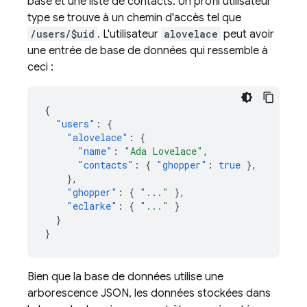
base et une liste de contacts. Un profil utilisateur
type se trouve à un chemin d'accès tel que
/users/$uid
. L'utilisateur
alovelace
peut avoir
une entrée de base de données qui ressemble à
ceci :
{
"users"
:
{
"alovelace"
:
{
"name"
:
"Ada Lovelace"
,
"contacts"
:
{
"ghopper"
:
true
},
},
"ghopper"
:
{
"..."
},
"eclarke"
:
{
"..."
}
}
}
Bien que la base de données utilise une
arborescence JSON, les données stockées dans