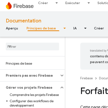
Créer
Exécuter
Soluti
Documentation
Aperçu
Principes de base
IA
Créer
contenu da
peuvent co
Principes de base
Premiers pas avec Firebase
Firebase
Docum
Forfai
Gérer vos projets Firebase
Comprendre les projets Firebase
Configurer des workflows de
développement
Cette page décr