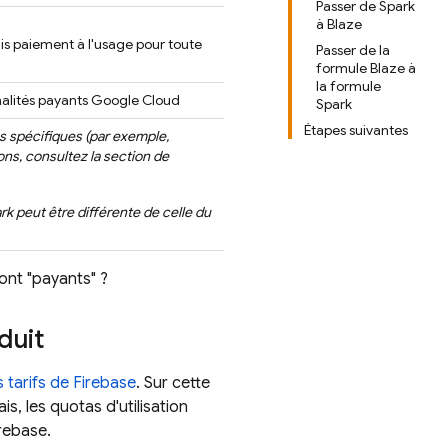
Passer de Spark
à Blaze
puis paiement à l'usage pour toute
Passer de la
formule Blaze à
la formule
nalités payants
Google Cloud
Spark
Étapes suivantes
és spécifiques (par exemple,
ions, consultez la section de
park peut être différente de celle du
ont "payants" ?
duit
 tarifs de Firebase
. Sur cette
s, les quotas d'utilisation
irebase.