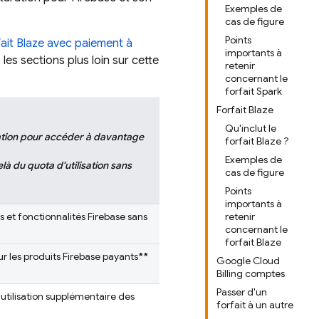
Exemples de
cas de figure
Points
fait Blaze avec paiement à
importants à
les sections plus loin sur cette
retenir
concernant le
forfait Spark
Forfait Blaze
Qu'inclut le
ation pour accéder à davantage
forfait Blaze ?
Exemples de
elà du quota d'utilisation sans
cas de figure
Points
importants à
s et fonctionnalités Firebase sans
retenir
concernant le
forfait Blaze
our les produits Firebase payants
**
Google Cloud
Billing comptes
Passer d'un
e utilisation supplémentaire des
forfait à un autre