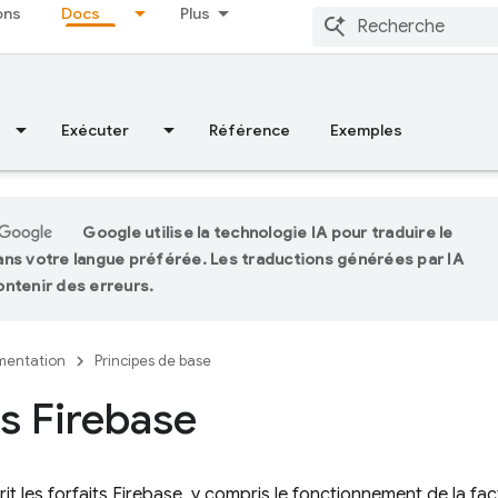
ons
Docs
Plus
Exécuter
Référence
Exemples
Google utilise la technologie IA pour traduire le
ns votre langue préférée. Les traductions générées par IA
ntenir des erreurs.
entation
Principes de base
ts Firebase
it les forfaits Firebase, y compris le fonctionnement de la fa