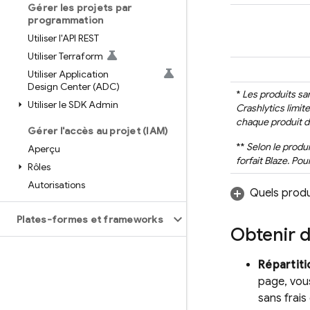
Gérer les projets par
programmation
Utiliser l'API REST
Utiliser Terraform
Utiliser Application
Design Center (ADC)
*
Les produits sa
Utiliser le SDK Admin
Crashlytics
limite
chaque produit d
Gérer l'accès au projet (IAM)
**
Selon le produi
Aperçu
forfait Blaze. Po
Rôles
Autorisations
Quels produ
Plates-formes et frameworks
Obtenir d
Répartiti
page, vous
sans frais 