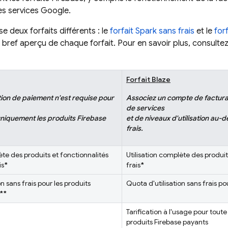
res services Google.
e deux forfaits différents : le
forfait Spark sans frais
et le
for
n bref aperçu de chaque forfait. Pour en savoir plus, consultez 
Forfait Blaze
ion de paiement n'est requise pour
Associez un compte de factur
de services
 uniquement les produits Firebase
et de niveaux d'utilisation au-d
frais.
ète des produits et fonctionnalités
Utilisation complète des produit
is
*
frais
*
n sans frais pour les produits
Quota d'utilisation sans frais p
**
Tarification à l'usage pour tout
produits Firebase payants