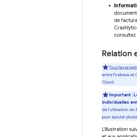
Informatio
documentat
de factura
Crashlytic
consultez
Relation 
Tous les projet
entre Firebase et
Cloud
.
Important
:
L
individuelles en
de l'utilisation de
pour ajouter plusi
L'illustration 
et aux applicati