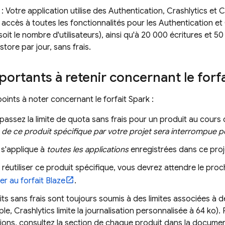
: Votre application utilise des
Authentication
,
Crashlytics
et
C
accès à toutes les fonctionnalités pour les
Authentication
et
soit le nombre d'utilisateurs), ainsi qu'à 20 000 écritures et
estore
par jour, sans frais.
portants à retenir concernant le forf
oints à noter concernant le forfait Spark :
passez la limite de quota sans frais pour un produit au cours 
ion de ce produit spécifique par votre projet sera interrompue 
 s'applique à
toutes les applications
enregistrées dans ce proj
 réutiliser ce produit spécifique, vous devrez attendre le proc
er au forfait Blaze
.
ts sans frais sont toujours soumis à des limites associées à d
ple,
Crashlytics
limite la journalisation personnalisée à 64 ko).
ions, consultez la section de chaque produit dans la documen