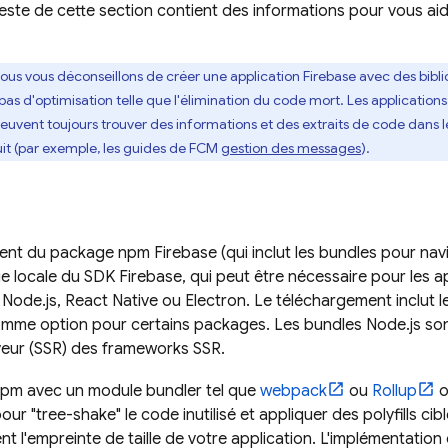
reste de cette section contient des informations pour vous aid
ous vous déconseillons de créer une application Firebase avec des bibl
 pas d'optimisation telle que l'élimination du code mort. Les applications e
uvent toujours trouver des informations et des extraits de code dans 
t (par exemple, les guides de
FCM
gestion des messages
).
nt du package npm Firebase (qui inclut les bundles pour navi
ie locale du SDK Firebase, qui peut être nécessaire pour les a
s Node.js, React Native ou Electron. Le téléchargement inclut l
mme option pour certains packages. Les bundles Node.js son
veur (SSR) des frameworks SSR.
e npm avec un module bundler tel que
webpack
ou
Rollup
o
our "tree-shake" le code inutilisé et appliquer des polyfills cib
t l'empreinte de taille de votre application. L'implémentation