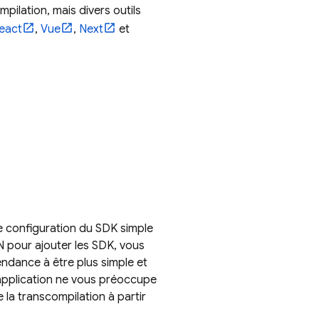
pilation, mais divers outils
eact
,
Vue
,
Next
et
e configuration du SDK simple
N pour ajouter les SDK, vous
endance à être plus simple et
re application ne vous préoccupe
 la transcompilation à partir