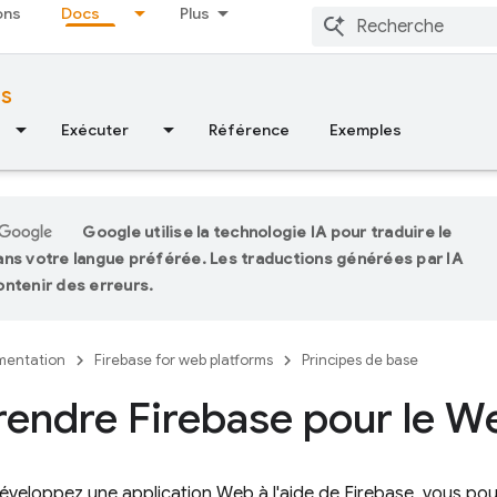
ons
Docs
Plus
ms
Exécuter
Référence
Exemples
Google utilise la technologie IA pour traduire le
ns votre langue préférée. Les traductions générées par IA
ntenir des erreurs.
entation
Firebase for web platforms
Principes de base
endre Firebase pour le W
éveloppez une application Web à l'aide de Firebase, vous po