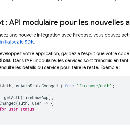
pt : API modulaire pour les nouvelles 
ez une nouvelle intégration avec Firebase, vous pouvez activ
initialisez le SDK
.
veloppez votre application, gardez à l'esprit que votre code
tions
. Dans l'API modulaire, les services sont transmis en tan
 ensuite les détails du service pour faire le reste. Exemple :
tAuth
,
onAuthStateChanged
}
from
"firebase/auth"
;
=
getAuth
(
firebaseApp
);
Changed
(
auth
,
user
=
>
{
for user status