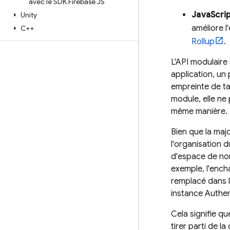
avec le SDK Firebase JS
JavaScrip
Unity
améliore l
C++
Rollup
.
L'API modulaire 
application, un
empreinte de ta
module, elle ne
même manière.
Bien que la maj
l'organisation 
d'espace de nom
exemple, l'ench
remplacé dans l
instance
Authen
Cela signifie q
tirer parti de l