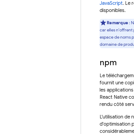
JavaScript
. Le 
disponibles.
Remarque
: N
car elles n'offrent
espace de noms pe
domaine de produi
npm
Le téléchargeme
fournit une cop
les application
React Native co
rendu côté ser
L'utilisation d
d'optimisation p
considérablemen