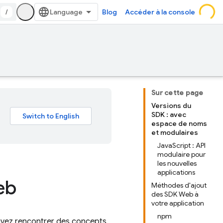
/
Blog
Accéder à la console
Sur cette page
Versions du
SDK : avec
espace de noms
et modulaires
JavaScript : API
modulaire pour
les nouvelles
applications
eb
Méthodes d'ajout
des SDK Web à
votre application
npm
uvez rencontrer des concepts