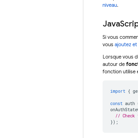
niveau
.
Java
Scri
Si vous commenc
vous
ajoutez et 
Lorsque vous dé
autour de
fonc
fonction utilise
import
{
ge
const
auth
onAuthState
// Check 
});