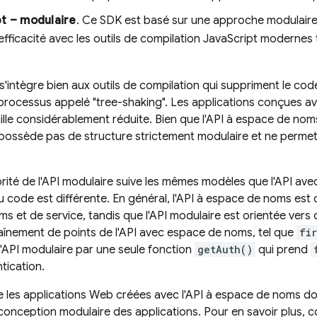
t – modulaire
. Ce SDK est basé sur une approche modulaire q
'efficacité avec les outils de compilation JavaScript modernes
s'intègre bien aux outils de compilation qui suppriment le code
 processus appelé "tree-shaking". Les applications conçues a
ille considérablement réduite. Bien que l'API à espace de noms
 possède pas de structure strictement modulaire et ne permet p
orité de l'API modulaire suive les mêmes modèles que l'API av
du code est différente. En général, l'API à espace de noms est
s et de service, tandis que l'API modulaire est orientée vers 
aînement de points de l'API avec espace de noms, tel que
fi
'API modulaire par une seule fonction
getAuth()
qui prend
tication
.
ue les applications Web créées avec l'API à espace de noms do
a conception modulaire des applications. Pour en savoir plus, c