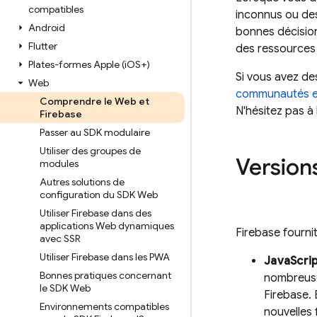
compatibles
inconnus ou des
Android
bonnes décision
Flutter
des ressources 
Plates-formes Apple (i
OS+)
Si vous avez de
Web
communautés en
Comprendre le Web et
N'hésitez pas à
Firebase
Passer au SDK modulaire
Utiliser des groupes de
Version
modules
Autres solutions de
configuration du SDK Web
Utiliser Firebase dans des
applications Web dynamiques
Firebase fourni
avec SSR
Utiliser Firebase dans les PWA
JavaScrip
Bonnes pratiques concernant
nombreuse
le SDK Web
Firebase. 
Environnements compatibles
nouvelles 