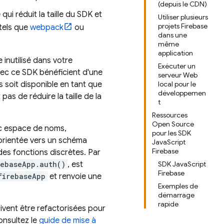
(depuis le CDN)
ui réduit la taille du SDK et
Utiliser plusieurs
projets Firebase
 tels que
webpack
ou
dans une
même
application
 inutilisé dans votre
Exécuter un
vec ce SDK bénéficient d'une
serveur Web
 soit disponible en tant que
local pour le
développemen
as de réduire la taille de la
t
Ressources
Open Source
ec espace de noms,
pour les SDK
 orientée vers un schéma
JavaScript
Firebase
des fonctions discrètes. Par
rebaseApp.auth()
, est
SDK JavaScript
Firebase
firebaseApp
et renvoie une
Exemples de
démarrage
rapide
ivent être refactorisées pour
onsultez le
guide de mise à