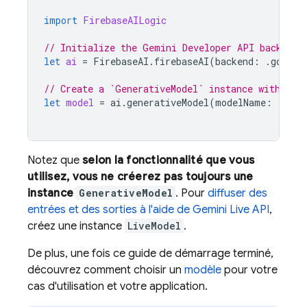
import
FirebaseAILogic
// Initialize the Gemini Developer API backend 
let
ai
=
FirebaseAI
.
firebaseAI
(
backend
:
.
google
// Create a `GenerativeModel` instance with a m
let
model
=
ai
.
generativeModel
(
modelName
:
"gemi
Notez que
selon la fonctionnalité que vous
utilisez, vous ne créerez pas toujours une
instance
GenerativeModel
. Pour
diffuser des
entrées et des sorties à l'aide de
Gemini Live API
,
créez une instance
LiveModel
.
De plus, une fois ce guide de démarrage terminé,
découvrez comment choisir un
modèle
pour votre
cas d'utilisation et votre application.