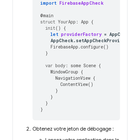
import
FirebaseAppCheck
@
main
struct
YourApp
:
App
{
init
()
{
let
providerFactory
=
AppCheckDeb
AppCheck
.
setAppCheckProviderFact
FirebaseApp
.
configure
()
}
var
body
:
some
Scene
{
WindowGroup
{
NavigationView
{
ContentView
()
}
}
}
}
Obtenez votre jeton de débogage :