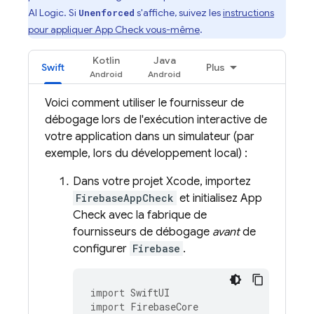
AI Logic
. Si
s'affiche, suivez les
instructions
Unenforced
pour appliquer
App Check
vous-même
.
Kotlin
Java
Swift
Plus
Voici comment utiliser le fournisseur de
débogage lors de l'exécution interactive de
votre application dans un simulateur (par
exemple, lors du développement local) :
Dans votre projet Xcode, importez
FirebaseAppCheck
et initialisez
App
Check
avec la fabrique de
fournisseurs de débogage
avant
de
configurer
Firebase
.
import
SwiftUI
import
FirebaseCore