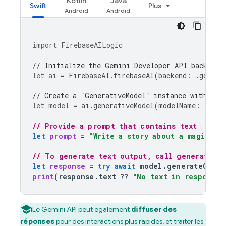
Kotlin
Java
Swift
Plus
import
FirebaseAILogic
// Initialize the Gemini Developer API backend 
let
ai
=
FirebaseAI
.
firebaseAI
(
backend
:
.
google
// Create a `GenerativeModel` instance with a m
let
model
=
ai
.
generativeModel
(
modelName
:
"gemi
// Provide a prompt that contains text
let
prompt
=
"Write a story about a magic ba
// To generate text output, call generateCon
let
response
=
try
await
model
.
generateConte
print
(
response
.
text
??
"No text in response.
Le
Gemini API
peut également
diffuser des
réponses
pour des interactions plus rapides, et traiter les