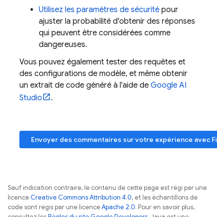
Utilisez les paramètres de sécurité
pour
ajuster la probabilité d'obtenir des réponses
qui peuvent être considérées comme
dangereuses.
Vous pouvez également tester des requêtes et
des configurations de modèle, et même obtenir
un extrait de code généré à l'aide de
Google AI
Studio
.
Envoyer des commentaires sur votre expérience avec
F
Sauf indication contraire, le contenu de cette page est régi par une
licence
Creative Commons Attribution 4.0
, et les échantillons de
code sont régis par une licence
Apache 2.0
. Pour en savoir plus,
consultez les
Règles du site Google Developers
. Java est une