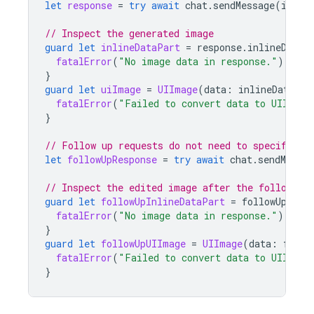
let
response
=
try
await
chat
.
sendMessage
(
image
// Inspect the generated image
guard
let
inlineDataPart
=
response
.
inlineDataP
fatalError
(
"No image data in response."
)
}
guard
let
uiImage
=
UIImage
(
data
:
inlineDataPar
fatalError
(
"Failed to convert data to UIImage
}
// Follow up requests do not need to specify th
let
followUpResponse
=
try
await
chat
.
sendMessag
// Inspect the edited image after the follow up
guard
let
followUpInlineDataPart
=
followUpResp
fatalError
(
"No image data in response."
)
}
guard
let
followUpUIImage
=
UIImage
(
data
:
follo
fatalError
(
"Failed to convert data to UIImage
}