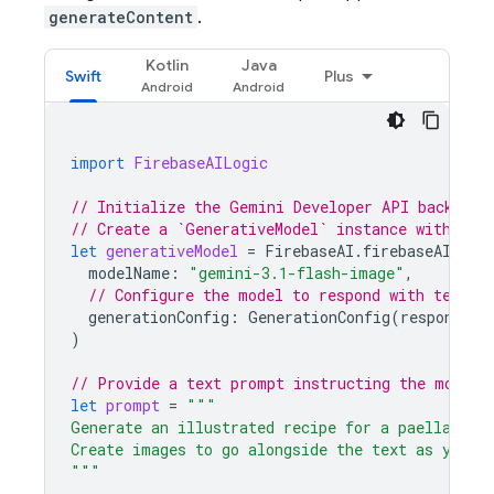
generateContent
.
Kotlin
Java
Swift
Plus
import
FirebaseAILogic
// Initialize the Gemini Developer API backend 
// Create a `GenerativeModel` instance with a G
let
generativeModel
=
FirebaseAI
.
firebaseAI
(
bac
modelName
:
"gemini-3.1-flash-image"
,
// Configure the model to respond with text a
generationConfig
:
GenerationConfig
(
responseMo
)
// Provide a text prompt instructing the model 
let
prompt
=
"""
Generate an illustrated recipe for a paella.
Create images to go alongside the text as you g
"""