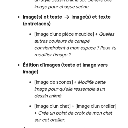
un style dessin animé 3D. Génère une
image pour chaque scène.
arrow_forward
Image(s) et texte
Image(s) et texte
(entrelacés)
[image d'une pièce meublée] +
Quelles
autres couleurs de canapé
conviendraient à mon espace ? Peux-tu
modifier l'image ?
Édition d'images (texte et image vers
image)
[image de scones] +
Modifie cette
image pour qu'elle ressemble à un
dessin animé
[image d'un chat] + [image d'un oreiller]
+
Crée un point de croix de mon chat
sur cet oreiller.