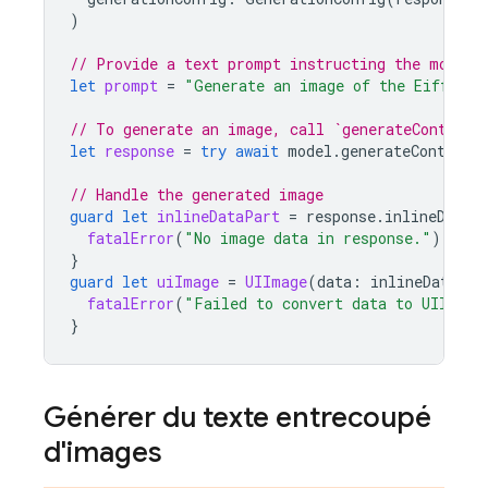
)
// Provide a text prompt instructing the model 
let
prompt
=
"Generate an image of the Eiffel t
// To generate an image, call `generateContent`
let
response
=
try
await
model
.
generateContent
(
// Handle the generated image
guard
let
inlineDataPart
=
response
.
inlineDataP
fatalError
(
"No image data in response."
)
}
guard
let
uiImage
=
UIImage
(
data
:
inlineDataPar
fatalError
(
"Failed to convert data to UIImage
}
Générer du texte entrecoupé
d'images