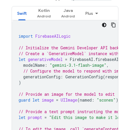
Kotlin
Java
Swift
Plus
import
FirebaseAILogic
// Initialize the Gemini Developer API backend 
// Create a `GenerativeModel` instance with a G
let
generativeModel
=
FirebaseAI
.
firebaseAI
(
bac
modelName
:
"gemini-3.1-flash-image"
,
// Configure the model to respond with images
generationConfig
:
GenerationConfig
(
responseMo
)
// Provide an image for the model to edit
guard
let
image
=
UIImage
(
named
:
"scones"
)
else
// Provide a text prompt instructing the model 
let
prompt
=
"Edit this image to make it look l
// To edit the image, call `generateContent` wi