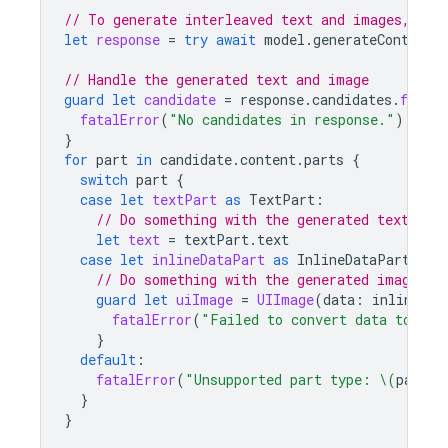
// To generate interleaved text and images, cal
let
response
=
try
await
model
.
generateContent
(
// Handle the generated text and image
guard
let
candidate
=
response
.
candidates
.
first
fatalError
(
"No candidates in response."
)
}
for
part
in
candidate
.
content
.
parts
{
switch
part
{
case
let
textPart
as
TextPart
:
// Do something with the generated text
let
text
=
textPart
.
text
case
let
inlineDataPart
as
InlineDataPart
:
// Do something with the generated image
guard
let
uiImage
=
UIImage
(
data
:
inlineDat
fatalError
(
"Failed to convert data to UII
}
default
:
fatalError
(
"Unsupported part type: 
\(
part
)
"
}
}