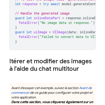
let
response
=
try
await
model
.
generateContent
(
// Handle the generated image
guard
let
inlineDataPart
=
response
.
inlineDataP
fatalError
(
"No image data in response."
)
}
guard
let
uiImage
=
UIImage
(
data
:
inlineDataPar
fatalError
(
"Failed to convert data to UIImage
}
Itérer et modifier des images
à l'aide du chat multitour
Avant d'essayer cet exemple, suivez la section
Avant de
commencer
de ce guide pour configurer votre projet et
votre application.
Dans cette section, vous cliquerez également sur un