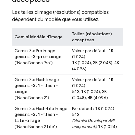
Les tailles d'image (résolutions) compatibles
dépendent du modèle que vous utilisez.
Tailles (résolutions)
Gemini
Modèle d'image
acceptées
1K
Gemini 3.x Pro Image
Valeur par défaut :
gemini-3-pro-image
(1 024)
1K
2K
4K
("Nano Banana Pro")
(1 024),
(2 048),
(4 096)
1K
Gemini 3.x Flash Image
Valeur par défaut :
gemini-3
.
1-flash-
(1 024)
image
512
1K
2K
,
(1 024),
4K
("Nano Banana 2")
(2 048),
(4 096)
1K
Gemini 3.x Flash‑Lite Image
Par défaut :
(1 024)
gemini-3
.
1-flash-
512
lite-image
(
Gemini Developer API
1K
("Nano Banana 2 Lite")
uniquement)
,
(1 024)