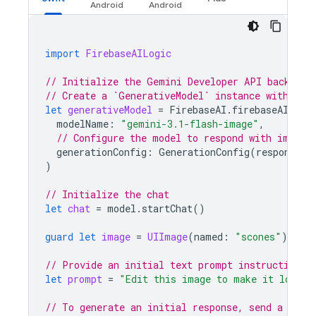
import
FirebaseAILogic
// Initialize the Gemini Developer API backend 
// Create a `GenerativeModel` instance with a G
let
generativeModel
=
FirebaseAI
.
firebaseAI
(
bac
modelName
:
"gemini-3.1-flash-image"
,
// Configure the model to respond with images
generationConfig
:
GenerationConfig
(
responseMo
)
// Initialize the chat
let
chat
=
model
.
startChat
()
guard
let
image
=
UIImage
(
named
:
"scones"
)
else
// Provide an initial text prompt instructing t
let
prompt
=
"Edit this image to make it look l
// To generate an initial response, send a user