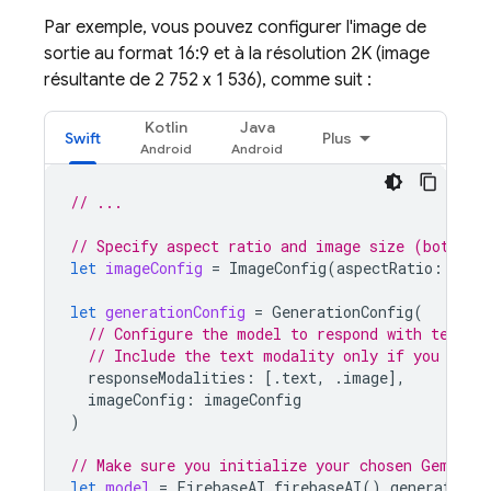
Par exemple, vous pouvez configurer l'image de
sortie au format 16:9 et à la résolution 2K (image
résultante de 2 752 x 1 536), comme suit :
Kotlin
Java
Swift
Plus
// ...
// Specify aspect ratio and image size (both op
let
imageConfig
=
ImageConfig
(
aspectRatio
:
.
lan
let
generationConfig
=
GenerationConfig
(
// Configure the model to respond with text (
// Include the text modality only if you want
responseModalities
:
[.
text
,
.
image
],
imageConfig
:
imageConfig
)
// Make sure you initialize your chosen Gemini 
let
model
=
FirebaseAI
.
firebaseAI
().
generativeM