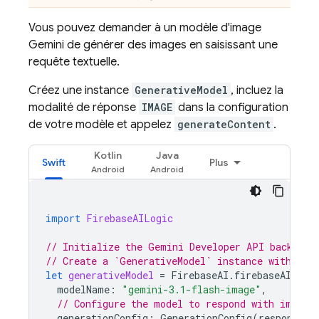
Vous pouvez demander à un modèle d'image
Gemini
de générer des images en saisissant une
requête textuelle.
Créez une instance
GenerativeModel
, incluez la
modalité de réponse
IMAGE
dans la configuration
de votre modèle et appelez
generateContent
.
Kotlin
Java
Swift
Plus
import
FirebaseAILogic
// Initialize the Gemini Developer API backend 
// Create a `GenerativeModel` instance with a G
let
generativeModel
=
FirebaseAI
.
firebaseAI
(
bac
modelName
:
"gemini-3.1-flash-image"
,
// Configure the model to respond with images
generationConfig
:
GenerationConfig
(
responseMo