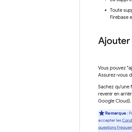
Toute supp
Firebase 
Ajouter
Vous pouvez "aj
Assurez-vous d
Sachez qu'une f
revenir en arri
Google Cloud
)
Remarque
: P
accepter les
Condi
questions fréquen