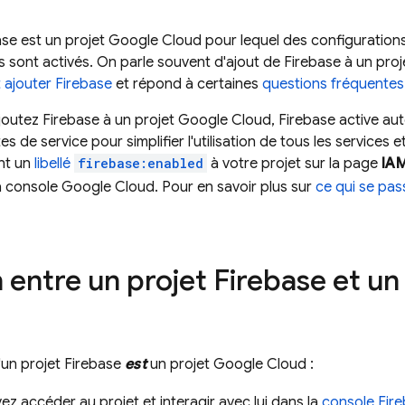
ase est un projet
Google Cloud
pour lequel des configurations
 sont activés. On parle souvent d'ajout de Firebase à un pro
ajouter Firebase
et répond à certaines
questions fréquentes
outez Firebase à un projet
Google Cloud
, Firebase active au
 de service pour simplifier l'utilisation de tous les services e
nt un
libellé
firebase:enabled
à votre projet sur la page
IAM
a console
Google Cloud
. Pour en savoir plus sur
ce qui se pas
 entre un projet Firebase et un
un projet Firebase
est
un projet
Google Cloud
:
z accéder au projet et interagir avec lui dans la
console
Fir