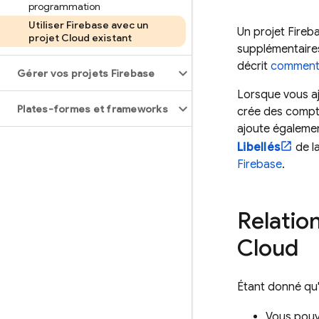
programmation
Utiliser Firebase avec un
Un projet Fireb
projet Cloud existant
supplémentaires
décrit
comment 
Gérer vos projets Firebase
Lorsque vous aj
Plates-formes et frameworks
crée des comptes
ajoute égaleme
Libellés
de l
Firebase
.
Relation
Cloud
Étant donné qu'
Vous pouve