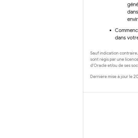
géné
dans
envi
Commencez 
dans votre
Sauf indication contraire
sont régis par une licenc
d'Oracle et/ou de ses soci
Dernière mise à jour le 2
Apprendre
Guides
Référence
Exemples