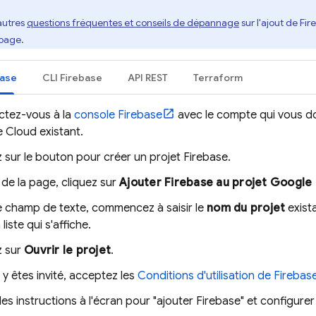
autres
questions fréquentes et conseils de dépannage
sur l'ajout de Fir
 page.
base
CLI
Firebase
API REST
Terraform
tez-vous à la
console
Firebase
avec le compte qui vous d
e Cloud
existant.
 sur le bouton pour créer un projet Firebase.
 de la page, cliquez sur
Ajouter Firebase au projet Google
e champ de texte, commencez à saisir le
nom du projet
exista
 liste qui s'affiche.
z sur
Ouvrir le projet
.
 y êtes invité, acceptez les
Conditions d'utilisation de Firebas
les instructions à l'écran pour "ajouter Firebase" et configurer