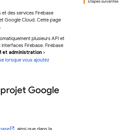
Étapes suivantes
 et des services Firebase
jet
Google Cloud
. Cette page
.
tomatiquement plusieurs API et
t interfaces Firebase. Firebase
 et administration
>
se lorsque vous ajoutez
 projet
Google
ebase
, ainsi que dans la