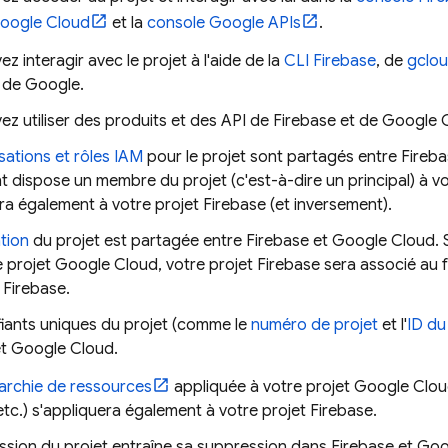
oogle Cloud
et la
console Google APIs
.
z interagir avec le projet à l'aide de la
CLI
Firebase
, de
gclou
 de Google.
z utiliser des produits et des API de Firebase et de
Google 
sations et rôles IAM
pour le projet sont partagés entre Fireb
 dispose un membre du projet (c'est-à-dire un principal) à v
ra également à votre projet Firebase (et inversement).
tion
du projet est partagée entre Firebase et
Google Cloud
.
e projet
Google Cloud
, votre projet Firebase sera associé au 
 Firebase.
fiants uniques du projet (comme le
numéro de projet
et l'
ID du
et
Google Cloud
.
rarchie de ressources
appliquée à votre projet
Google Clo
etc.) s'appliquera également à votre projet Firebase.
ssion du projet entraîne sa suppression dans Firebase et
Goo