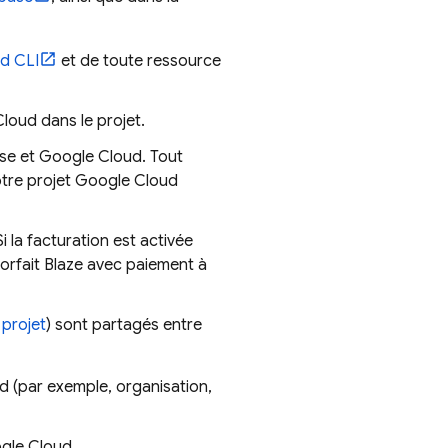
d CLI
et de toute ressource
Cloud
dans le projet.
ase et
Google Cloud
. Tout
otre projet
Google Cloud
 Si la facturation est activée
forfait Blaze avec paiement à
 projet
) sont partagés entre
ud
(par exemple, organisation,
gle Cloud
.