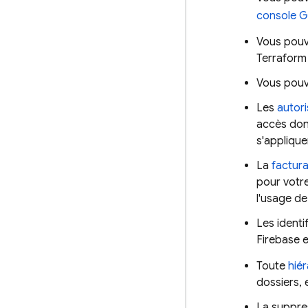
console
G
Vous pouve
Terraform
Vous pouve
Les
autori
accès dont
s'applique
La
factura
pour votr
l'usage de
Les identi
Firebase 
Toute
hié
dossiers, 
La suppre