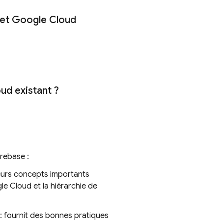
jet
Google Cloud
oud
existant ?
irebase :
ieurs concepts importants
le Cloud
et la hiérarchie de
: fournit des bonnes pratiques