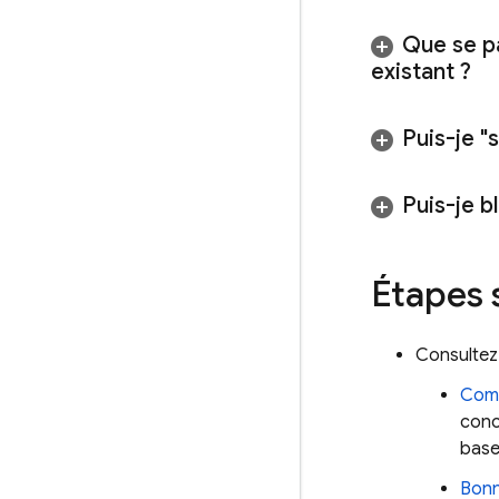
Que se pa
existant ?
Puis-je "
Puis-je b
Étapes 
Consultez 
Comp
conc
base
Bonn